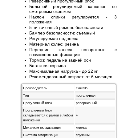
Реверсивный прогулочный блок
Большой регулируемый капюшон со
смотровым окошком
Наклон спинки регулируется - 3
положения
5-ти точечный ремень безопасности
Бампер безопасности: съемный
Регулируемая подножка
Материал колес: резина
Передние колеса поворотные с
возможностью фиксации
Тормоз: педаль на задней оси
Багажная корзина
Максимальная нагрузка - до 22 кг
Рекомендованный возраст: от 6 месяцев
Производитель
Carrello
Тип
прогулочная
Прогулочный блок
реверсивный
Прогулочный блок
складывается с рамой в любом
+
положении
Механизм складывания
книжка
Система амортизации
пружины