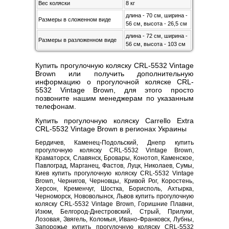
Вес коляски
8 кг
длина - 70 см, ширина -
Размеры в сложенном виде
56 см, высота - 26,5 см
длина - 72 см, ширина -
Размеры в разложенном виде
56 см, высота - 103 см
Купить прогулочную коляску CRL-5532 Vintage
Brown или получить дополнительную
информацию о прогулочной коляске CRL-
5532 Vintage Brown, для этого просто
позвоните нашим менеджерам по указанным
телефонам.
Купить прогулочную коляску Carrello Extra
CRL-5532 Vintage Brown в регионах Украины
Бердичев, Каменец-Подольский, Днепр купить
прогулочную коляску CRL-5532 Vintage Brown,
Краматорск, Славянск, Бровары, Конотоп, Каменское,
Павлоград, Марганец, Фастов, Луцк, Николаев, Сумы,
Киев купить прогулочную коляску CRL-5532 Vintage
Brown, Чернигов, Черновцы, Кривой Рог, Коростень,
Херсон, Кременчуг, Шостка, Борисполь, Ахтырка,
Черноморск, Нововолынск, Львов купить прогулочную
коляску CRL-5532 Vintage Brown, Горишние Плавни,
Изюм, Белгород-Днестровский, Стрый, Прилуки,
Лозовая, Звягель, Коломыя, Ивано-Франковск, Лубны,
Запорожье купить прогулочную коляску CRL-5532