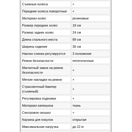
Съемные колеса
+
Передние колеса поворотные
+
Материал колес
резиновые
Размер передних колес
18 см
Размер задних колес
24 см
Длина спального места
89 см
Ширина сидения
30 см
Наклон спинки регулируется
3 положения
Ремни безопасности
пятиточечные
Магнитный замок на ремне
+
безопасности
Мягкие накладки на ремни
+
Страховочный бампер
+
(съемный)
Регулировка подножки
+
Материал капюшона
ткань
Смотровое окошко
+
Корзина для покупок
открытая
Максимальная нагрузка
до 22 кг