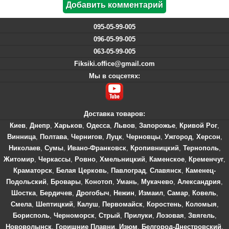
095-05-99-005
096-05-99-005
063-05-99-005
Fiksiki.office@gmail.com
Мы в соцсетях:
Доставка товаров:
Киев
,
Днепр
,
Харьков
,
Одесса
,
Львов
,
Запорожье
,
Кривой Рог
,
Винница
,
Полтава
,
Чернигов
,
Луцк
,
Черновцы
,
Ужгород
,
Херсон
,
Николаев
,
Сумы
,
Ивано-Франковск
,
Кропивницкий
,
Тернополь
,
Житомир
,
Черкассы
,
Ровно
,
Хмельницкий
,
Каменское
,
Кременчуг
,
Краматорск
,
Белая Церковь
,
Павлоград
,
Славянск
,
Каменец-
Подольский
,
Бровары
,
Конотоп
,
Умань
,
Мукачево
,
Александрия
,
Шостка
,
Бердичев
,
Дрогобыч
,
Нежин
,
Измаил
,
Самар
,
Ковель
,
Смела
,
Шептицкий
,
Калуш
,
Первомайск
,
Коростень
,
Коломыя
,
Борисполь
,
Черноморск
,
Стрый
,
Прилуки
,
Лозовая
,
Звягель
,
Нововолынск
,
Горишние Плавни
,
Изюм
,
Белгород-Днестровский
,