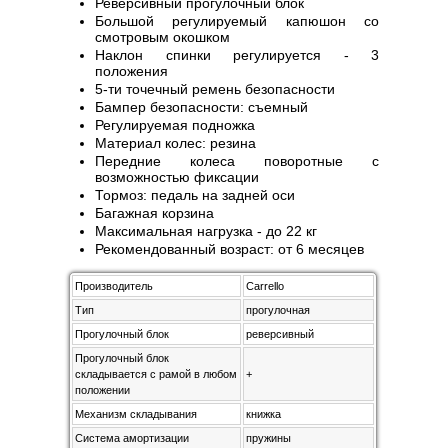
Реверсивный прогулочный блок
Большой регулируемый капюшон со
смотровым окошком
Наклон спинки регулируется - 3
положения
5-ти точечный ремень безопасности
Бампер безопасности: съемный
Регулируемая подножка
Материал колес: резина
Передние колеса поворотные с
возможностью фиксации
Тормоз: педаль на задней оси
Багажная корзина
Максимальная нагрузка - до 22 кг
Рекомендованный возраст: от 6 месяцев
Производитель
Carrello
Тип
прогулочная
Прогулочный блок
реверсивный
Прогулочный блок
складывается с рамой в любом
+
положении
Механизм складывания
книжка
Система амортизации
пружины