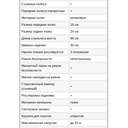
Съемные колеса
+
Передние колеса поворотные
+
Материал колес
резиновые
Размер передних колес
18 см
Размер задних колес
24 см
Длина спального места
89 см
Ширина сидения
30 см
Наклон спинки регулируется
3 положения
Ремни безопасности
пятиточечные
Магнитный замок на ремне
+
безопасности
Мягкие накладки на ремни
+
Страховочный бампер
+
(съемный)
Регулировка подножки
+
Материал капюшона
ткань
Смотровое окошко
+
Корзина для покупок
открытая
Максимальная нагрузка
до 22 кг