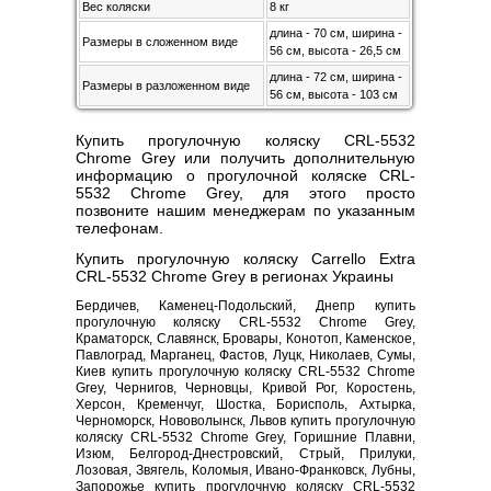
Вес коляски
8 кг
длина - 70 см, ширина -
Размеры в сложенном виде
56 см, высота - 26,5 см
длина - 72 см, ширина -
Размеры в разложенном виде
56 см, высота - 103 см
Купить прогулочную коляску CRL-5532
Chrome Grey или получить дополнительную
информацию о прогулочной коляске CRL-
5532 Chrome Grey, для этого просто
позвоните нашим менеджерам по указанным
телефонам.
Купить прогулочную коляску Carrello Extra
CRL-5532 Chrome Grey в регионах Украины
Бердичев, Каменец-Подольский, Днепр купить
прогулочную коляску CRL-5532 Chrome Grey,
Краматорск, Славянск, Бровары, Конотоп, Каменское,
Павлоград, Марганец, Фастов, Луцк, Николаев, Сумы,
Киев купить прогулочную коляску CRL-5532 Chrome
Grey, Чернигов, Черновцы, Кривой Рог, Коростень,
Херсон, Кременчуг, Шостка, Борисполь, Ахтырка,
Черноморск, Нововолынск, Львов купить прогулочную
коляску CRL-5532 Chrome Grey, Горишние Плавни,
Изюм, Белгород-Днестровский, Стрый, Прилуки,
Лозовая, Звягель, Коломыя, Ивано-Франковск, Лубны,
Запорожье купить прогулочную коляску CRL-5532