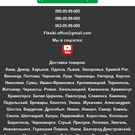
095-05-99-005
096-05-99-005
063-05-99-005
Fiksiki.office@gmail.com
Мы в соцсетях:
Доставка товаров:
Киев
,
Днепр
,
Харьков
,
Одесса
,
Львов
,
Запорожье
,
Кривой Рог
,
Винница
,
Полтава
,
Чернигов
,
Луцк
,
Черновцы
,
Ужгород
,
Херсон
,
Николаев
,
Сумы
,
Ивано-Франковск
,
Кропивницкий
,
Тернополь
,
Житомир
,
Черкассы
,
Ровно
,
Хмельницкий
,
Каменское
,
Кременчуг
,
Краматорск
,
Белая Церковь
,
Павлоград
,
Славянск
,
Каменец-
Подольский
,
Бровары
,
Конотоп
,
Умань
,
Мукачево
,
Александрия
,
Шостка
,
Бердичев
,
Дрогобыч
,
Нежин
,
Измаил
,
Самар
,
Ковель
,
Смела
,
Шептицкий
,
Калуш
,
Первомайск
,
Коростень
,
Коломыя
,
Борисполь
,
Черноморск
,
Стрый
,
Прилуки
,
Лозовая
,
Звягель
,
Нововолынск
,
Горишние Плавни
,
Изюм
,
Белгород-Днестровский
,