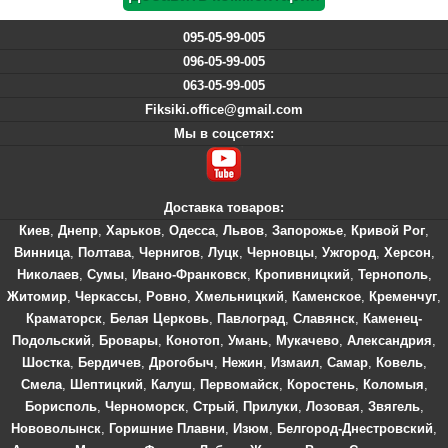
095-05-99-005
096-05-99-005
063-05-99-005
Fiksiki.office@gmail.com
Мы в соцсетях:
Доставка товаров:
Киев
,
Днепр
,
Харьков
,
Одесса
,
Львов
,
Запорожье
,
Кривой Рог
,
Винница
,
Полтава
,
Чернигов
,
Луцк
,
Черновцы
,
Ужгород
,
Херсон
,
Николаев
,
Сумы
,
Ивано-Франковск
,
Кропивницкий
,
Тернополь
,
Житомир
,
Черкассы
,
Ровно
,
Хмельницкий
,
Каменское
,
Кременчуг
,
Краматорск
,
Белая Церковь
,
Павлоград
,
Славянск
,
Каменец-
Подольский
,
Бровары
,
Конотоп
,
Умань
,
Мукачево
,
Александрия
,
Шостка
,
Бердичев
,
Дрогобыч
,
Нежин
,
Измаил
,
Самар
,
Ковель
,
Смела
,
Шептицкий
,
Калуш
,
Первомайск
,
Коростень
,
Коломыя
,
Борисполь
,
Черноморск
,
Стрый
,
Прилуки
,
Лозовая
,
Звягель
,
Нововолынск
,
Горишние Плавни
,
Изюм
,
Белгород-Днестровский
,