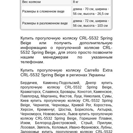
Вес коляски
8 кг
длина - 70 см, ширина -
Размеры в сложенном виде
56 см, высота - 26,5 см
длина - 72 см, ширина -
Размеры в разложенном виде
56 см, высота - 103 см
Купить прогулочную коляску CRL-5532 Spring
Beige или получить дополнительную
информацию о прогулочной коляске CRL-
5532 Spring Beige, для этого просто позвоните
нашим менеджерам по указанным
телефонам.
Купить прогулочную коляску Carrello Extra
CRL-5532 Spring Beige в регионах Украины
Бердичев, Каменец-Подольский, Днепр купить
прогулочную коляску CRL-5532 Spring Beige,
Краматорск, Славянск, Бровары, Конотоп, Каменское,
Павлоград, Марганец, Фастов, Луцк, Николаев, Сумы,
Киев купить прогулочную коляску CRL-5532 Spring
Beige, Чернигов, Черновцы, Кривой Рог, Коростень,
Херсон, Кременчуг, Шостка, Борисполь, Ахтырка,
Черноморск, Нововолынск, Львов купить прогулочную
коляску CRL-5532 Spring Beige, Горишние Плавни,
Изюм, Белгород-Днестровский, Стрый, Прилуки,
Лозовая, Звягель, Коломыя, Ивано-Франковск, Лубны,
Запорожье купить прогулочную коляску CRL-5532