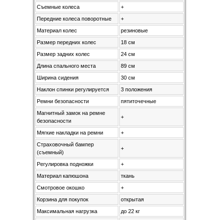
Съемные колеса
+
Передние колеса поворотные
+
Материал колес
резиновые
Размер передних колес
18 см
Размер задних колес
24 см
Длина спального места
89 см
Ширина сидения
30 см
Наклон спинки регулируется
3 положения
Ремни безопасности
пятиточечные
Магнитный замок на ремне
+
безопасности
Мягкие накладки на ремни
+
Страховочный бампер
+
(съемный)
Регулировка подножки
+
Материал капюшона
ткань
Смотровое окошко
+
Корзина для покупок
открытая
Максимальная нагрузка
до 22 кг