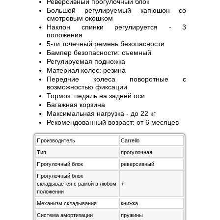
Реверсивный прогулочный блок
Большой регулируемый капюшон со
смотровым окошком
Наклон спинки регулируется - 3
положения
5-ти точечный ремень безопасности
Бампер безопасности: съемный
Регулируемая подножка
Материал колес: резина
Передние колеса поворотные с
возможностью фиксации
Тормоз: педаль на задней оси
Багажная корзина
Максимальная нагрузка - до 22 кг
Рекомендованный возраст: от 6 месяцев
Производитель
Carrello
Тип
прогулочная
Прогулочный блок
реверсивный
Прогулочный блок
складывается с рамой в любом
+
положении
Механизм складывания
книжка
Система амортизации
пружины