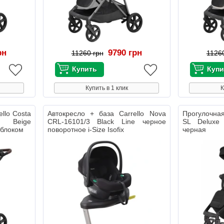
рн
9790 грн
11260 грн
1126
Купить в 1 клик
К
llo Costa
Автокресло + база Carrello Nova
Прогулочная
 Beige
CRL-16101/3 Black Line черное
SL Deluxe
 блоком
поворотное i-Size Isofix
черная