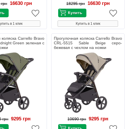
16630 грн
16630 грн
 грн
18295 грн
упить в 1 клик
Купить в 1 клик
 коляска Carrello Bravo
Прогулочная коляска Carrello Bravo
dnight Green зеленая с
CRL-5515 Sable Beige серо-
ожки
бежевая с чехлом на ножки
9295 грн
9295 грн
0 грн
10690 грн