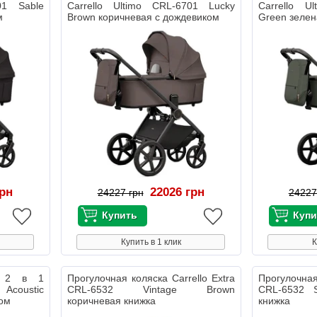
01 Sable
Carrello Ultimo CRL-6701 Lucky
Carrello U
м
Brown коричневая с дождевиком
Green зелен
грн
22026 грн
24227 грн
24227
Купить в 1 клик
К
ка 2 в 1
Прогулочная коляска Carrello Extra
Прогулочная
 Acoustic
CRL-6532 Vintage Brown
CRL-6532 S
ком
коричневая книжка
книжка