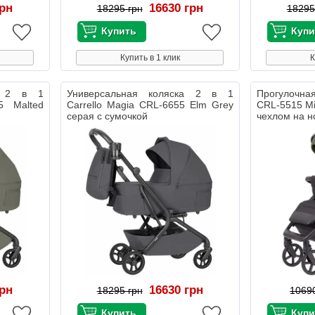
грн
16630 грн
18295 грн
18295
Купить в 1 клик
К
ка 2 в 1
Универсальная коляска 2 в 1
Прогулочная
5 Malted
Carrello Magia CRL-6655 Elm Grey
CRL-5515 Mi
серая с сумочкой
чехлом на н
грн
16630 грн
18295 грн
1069