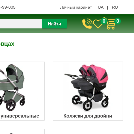
5-99-005
Личный кабинет
UA
|
RU
0
0
Найти
овцах
 универсальные
Коляски для двойни