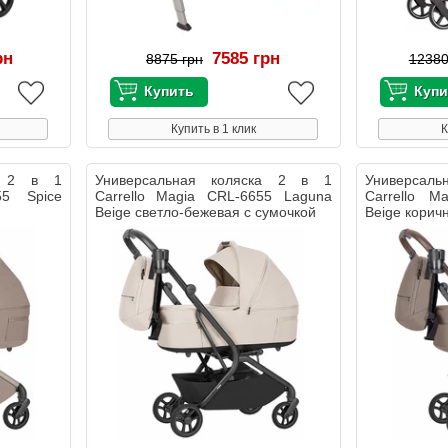
рн
7585 грн
8875 грн
12380
Купить в 1 клик
К
ка 2 в 1
Универсальная коляска 2 в 1
Универсал
55 Spice
Carrello Magia CRL-6655 Laguna
Carrello M
Beige светло-бежевая с сумочкой
Beige корич