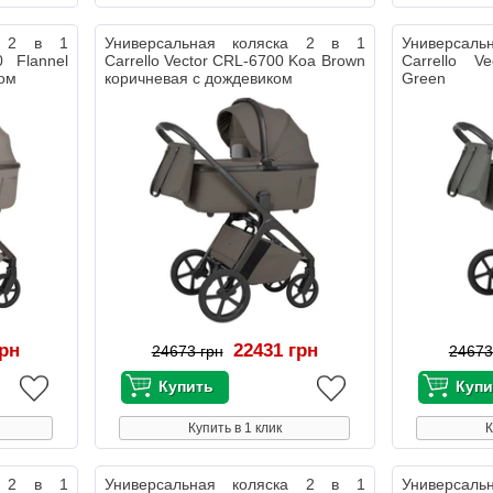
ка 2 в 1
Универсальная коляска 2 в 1
Универсал
0 Flannel
Carrello Vector CRL-6700 Koa Brown
Carrello V
ком
коричневая с дождевиком
Green т
дождевиком
грн
22431 грн
24673 грн
24673
Купить в 1 клик
К
ка 2 в 1
Универсальная коляска 2 в 1
Универсал