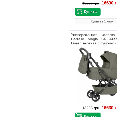
16630 
18295 грн
Купить в 1 клик
Универсальная коляс
Carrello Magia CRL-665
Green зеленая с сумочкой
16630 
18295 грн