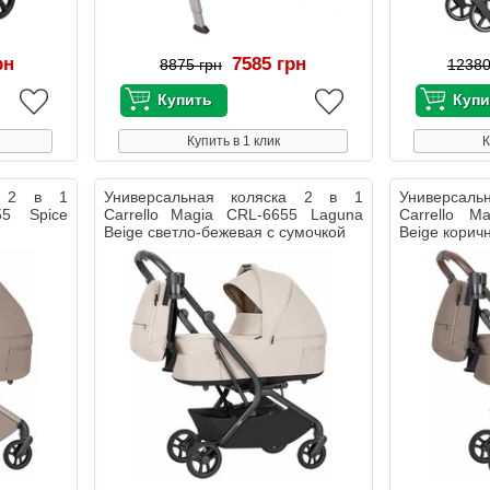
рн
7585 грн
8875 грн
12380
Купить в 1 клик
К
ка 2 в 1
Универсальная коляска 2 в 1
Универсал
55 Spice
Carrello Magia CRL-6655 Laguna
Carrello M
Beige светло-бежевая с сумочкой
Beige корич