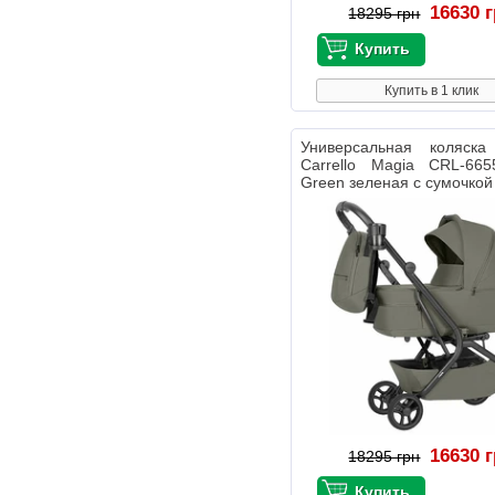
16630 
18295 грн
Купить в 1 клик
Универсальная коляс
Carrello Magia CRL-665
Green зеленая с сумочкой
16630 
18295 грн