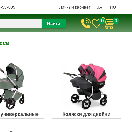
5-99-005
Личный кабинет
UA
|
RU
0
0
Найти
ссе
 универсальные
Коляски для двойни