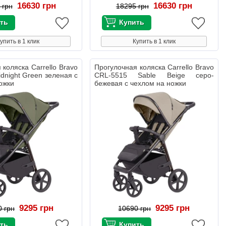
16630 грн
16630 грн
 грн
18295 грн
упить в 1 клик
Купить в 1 клик
 коляска Carrello Bravo
Прогулочная коляска Carrello Bravo
dnight Green зеленая с
CRL-5515 Sable Beige серо-
ожки
бежевая с чехлом на ножки
9295 грн
9295 грн
0 грн
10690 грн