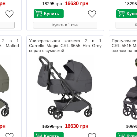
грн
16630 грн
18295 грн
18295
Купить в 1 клик
К
ка 2 в 1
Универсальная коляска 2 в 1
Прогулочная
5 Malted
Carrello Magia CRL-6655 Elm Grey
CRL-5515 Mi
серая с сумочкой
чехлом на н
грн
16630 грн
18295 грн
1069