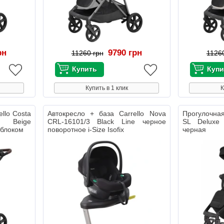
рн
9790 грн
11260 грн
1126
Купить в 1 клик
К
llo Costa
Автокресло + база Carrello Nova
Прогулочная
 Beige
CRL-16101/3 Black Line черное
SL Deluxe
 блоком
поворотное i-Size Isofix
черная