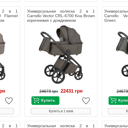
ка 2 в 1
Универсальная коляска 2 в 1
Универсал
0 Flannel
Carrello Vector CRL-6700 Koa Brown
Carrello V
ком
коричневая с дождевиком
Green т
дождевиком
грн
22431 грн
24673 грн
24673
Купить в 1 клик
К
ка 2 в 1
Универсальная коляска 2 в 1
Универсал