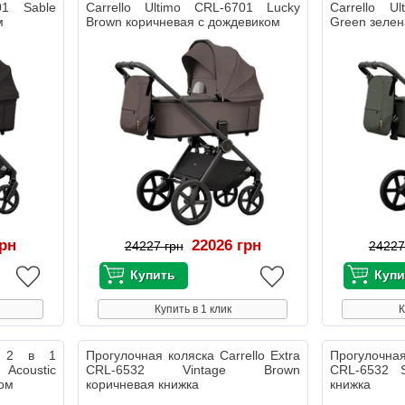
01 Sable
Carrello Ultimo CRL-6701 Lucky
Carrello U
м
Brown коричневая с дождевиком
Green зелен
грн
22026 грн
24227 грн
24227
Купить в 1 клик
К
ка 2 в 1
Прогулочная коляска Carrello Extra
Прогулочная
 Acoustic
CRL-6532 Vintage Brown
CRL-6532 S
ком
коричневая книжка
книжка