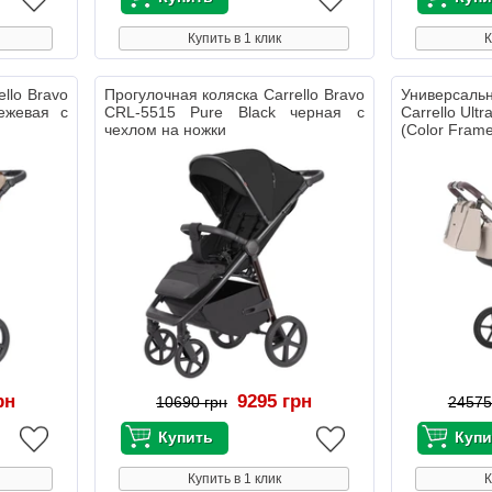
Купить в 1 клик
К
llo Bravo
Прогулочная коляска Carrello Bravo
Универсал
ежевая с
CRL-5515 Pure Black черная с
Carrello Ult
чехлом на ножки
(Color Fram
рн
9295 грн
10690 грн
24575
Купить в 1 клик
К