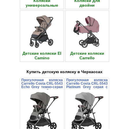
Коляски
Коляски для
универсальные
двойни
Детские коляски El
Детские коляски
Camino
Carrello
Купить детскую коляску в Черкассах
Прогулочная коляска
Прогулочная коляска
Carrello Costa CRL-5543
Carrello Costa CRL-5543
Echo Grey темно-серая
Platinum Grey серая с
с поворотным блоком
поворотным блоком