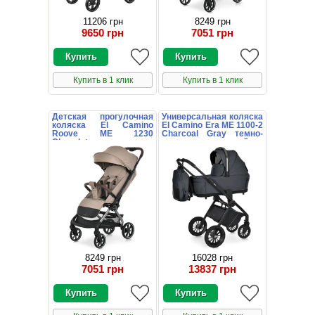
11206 грн
8249 грн
9650 грн
7051 грн
Купить в 1 клик
Купить в 1 клик
Детская прогулочная
Универсальная коляска
коляска El Camino
El Camino Era ME 1100-2
Roove ME 1230
Charcoal Gray темно-
Chocolate коричневая
серая с люлькой и
блоком
8249 грн
16028 грн
7051 грн
13837 грн