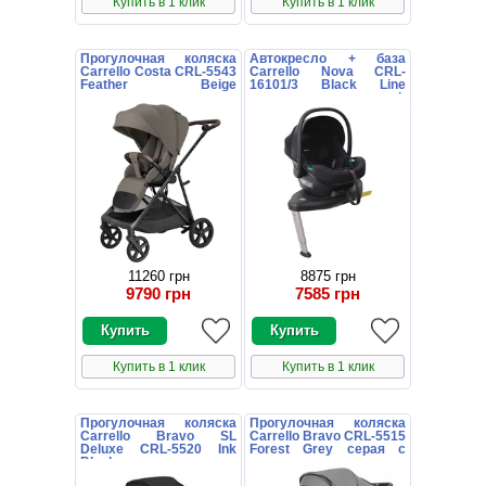
Купить в 1 клик
Купить в 1 клик
Прогулочная коляска
Автокресло + база
Carrello Costa CRL-5543
Carrello Nova CRL-
Feather Beige
16101/3 Black Line
коричневая с
черное поворотное i-
поворотным блоком
Size Isofix
11260 грн
8875 грн
9790 грн
7585 грн
Купить в 1 клик
Купить в 1 клик
Прогулочная коляска
Прогулочная коляска
Carrello Bravo SL
Carrello Bravo CRL-5515
Deluxe CRL-5520 Ink
Forest Grey серая с
Black черная
чехлом на ножки