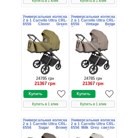
Купить в 1 клик
Купить в 1 клик
Универсальная коляска
Универсальная коляска
2 в 1 Carrello Ultra CRL-
2 в 1 Carrello Ultra CRL-
6556 Clover Green
6556 Vintage Beige
оливковая с люлькой и
бежевая с люлькой и
блоком
блоком
24785 грн
24785 грн
21367 грн
21367 грн
Купить в 1 клик
Купить в 1 клик
Универсальная коляска
Универсальная коляска
2 в 1 Carrello Ultra CRL-
2 в 1 Carrello Ultra CRL-
6556 Sugar Brown
6556 Milk Grey светло-
коричневая с люлькой
серая с люлькой и
и блоком
блоком