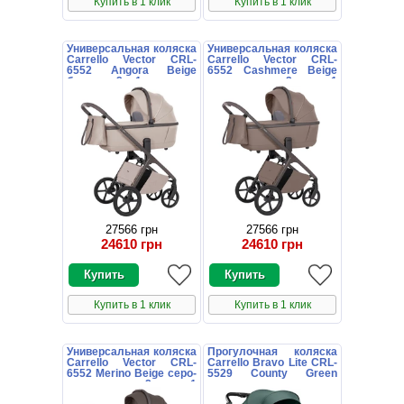
Купить в 1 клик
Купить в 1 клик
Универсальная коляска
Универсальная коляска
Carrello Vector CRL-
Carrello Vector CRL-
6552 Angora Beige
6552 Cashmere Beige
бежевая 2 в 1 люлька и
коричневая 2 в 1
блок
люлька и блок
27566 грн
27566 грн
24610 грн
24610 грн
Купить в 1 клик
Купить в 1 клик
Универсальная коляска
Прогулочная коляска
Carrello Vector CRL-
Carrello Bravo Lite CRL-
6552 Merino Beige серо-
5529 County Green
коричневая 2 в 1
зеленая с
люлька и блок
подстаканником