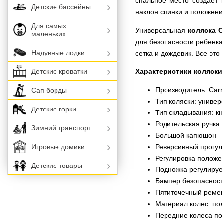
спальное место создает
Детские бассейны
наклон спинки и положени
Для самых
Универсальная
коляска C
маленьких
для безопасности ребенка
Надувные лодки
сетка и дождевик. Все эт
Характеристики коляски
Детские кроватки
Производитель: Carr
Сап борды
Тип коляски: универ
Детские горки
Тип складывания: к
Родительская ручка
Зимний транспорт
Большой капюшон
Реверсивный прогул
Игровые домики
Регулировка положе
Детские товары
Подножка регулируе
Бампер безопаснос
Пятиточечный реме
Материал колес: п
Передние колеса п