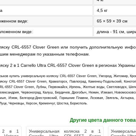
ка
4,5 кг
оженном виде:
65 × 59 × 39 см
зложенном виде:
длина - 91 см, шири
ляску CRL-6557 Clover Green или получить дополнительную инфо
нашим менеджерам по указанным телефонам.
ску 2 в 1 Carrello Ultra CRL-6557 Clover Green в регионах Украины
рьков купить универсальную коляску CRL-6557 Clover Green, Ужгород, Житомир, Кроп
яску CRL-6557 Clover Green, Краматорск, Павлоград, Каменец-Подольский, Конотоп
RL-6557 Clover Green, Лубны, Первомайск, Ирпень, Желтые воды, Светловодск, Шеп
Александрия, Червоноград, Калуш, Бердичев, Дрогобыч, Нежин, Измаил, Новомосковс
мыя, Изюм, Белгород-Днестровский, Горишние Плавни, Лозовая, Звягель, Ахтырка,
 Луцк, Черновцы, Херсон, Кременчуг, Шостка, Борисполь.
Другие цвета данного тов
ка 2 в 1
Универсальная коляска 2 в 1
Универсал
7 Vintage
Carrello Ultra CRL-6557 Sugar
Carrello Ult