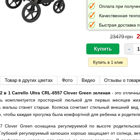
Оплата при получе
Качественная техпо
Быстрая доставка п
2
23479 грн
-
Товар в других цветах
Фото
Видео
Отзывы о товар
 в 1 Carrello Ultra CRL-6557 Clover Green зеленая
- это отличны
ь комплектуется просторной люлькой для первых месяцев жиз
да малыш станет старше. Коляска сочетает стильный внешний вид
, чтобы каждая прогулка была комфортной для ребенка и родител
7 Clover Green оснащена регулируемой по высоте родительской
. Глубокий регулируемый капюшон хорошо защищает от солнца, вет