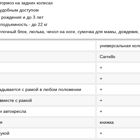
ормоз на задних колесах
 удобным доступом
 рождения и до 3 лет
подъемность - до 22 кг
лочный блок, люлька, чехол на ноги, сумочка для мамы, дождевик,
универсальная коля
Carrello
+
+
ладывается с рамой в любом положении
+
вместе с рамой
+
и автокресла
+
ия
книжка
рукой
+