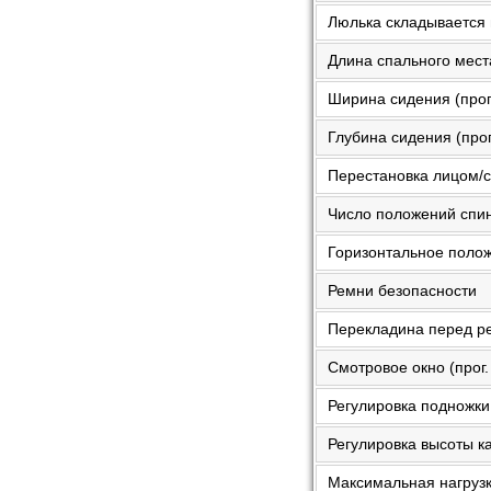
Люлька складывается 
Длина спального места
Ширина сидения (прог.
Глубина сидения (прог
Перестановка лицом/сп
Число положений спинк
Горизонтальное положе
Ремни безопасности
Перекладина перед р
Смотровое окно (прог.
Регулировка подножки
Регулировка высоты 
Максимальная нагруз