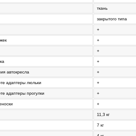
ткань
закрытого типа
+
ожек
+
+
ка
+
ия автокресла
+
оте адаптеры люльки
+
те адаптеры прогулки
+
еноски
+
11,3 кг
7 кг
4 кг