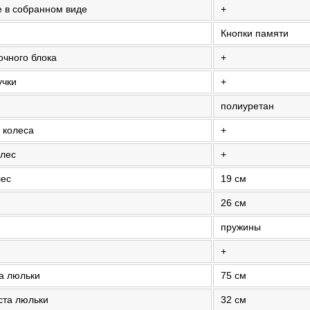
е в собранном виде
+
Кнопки памяти
очного блока
+
учки
+
полиуретан
 колеса
+
олес
+
лес
19 см
26 см
пружины
+
а люльки
75 см
ста люльки
32 см