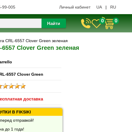
5-99-005
Личный кабинет
UA
|
RU
0
0
Найти
ltra CRL-6557 Clover Green зеленая
L-6557 Clover Green зеленая
arrello
RL-6557 Clover Green
есплатная доставка
ПКИ В FIKSIKI
перед отправкой!
а до 1 года!