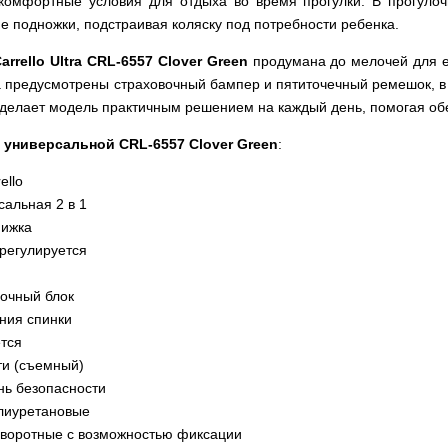
 комфортные условия для отдыха во время прогулки. В прогуло
е подножки, подстраивая коляску под потребности ребенка.
arrello Ultra CRL-6557 Clover Green
продумана до мелочей для е
 предусмотрены страховочный бампер и пятиточечный ремешок, в 
о делает модель практичным решением на каждый день, помогая о
 универсальной CRL-6557 Clover Green
:
ello
сальная 2 в 1
нижка
 регулируется
очный блок
ния спинки
тся
ти (съемный)
нь безопасности
олиуретановые
оворотные с возможностью фиксации