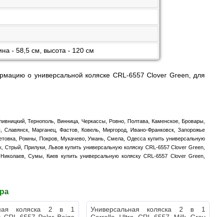
на - 58,5 см, высота - 120 см
рмацию о универсальной коляске CRL-6557 Clover Green, для
ивницкий, Тернополь, Винница, Черкассы, Ровно, Полтава, Каменское, Бровары,
, Славянск, Марганец, Фастов, Ковель, Миргород, Ивано-Франковск, Запорожье
етовка, Ромны, Покров, Мукачево, Умань, Смела, Одесса купить универсальную
к, Стрый, Прилуки, Львов купить универсальную коляску CRL-6557 Clover Green,
 Николаев, Сумы, Киев купить универсальную коляску CRL-6557 Clover Green,
ара
ьная коляска 2 в 1
Универсальная коляска 2 в 1
ra CRL-6557 Polar Beige
Carrello Ultra CRL-6557 Milk Grey