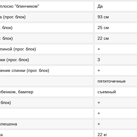
плоско "блинчиком"
Да
 (прог. блок)
93 см
 блок)
25 см
. блок)
22 см
иной (прог. блок)
+
и (прог. блок)
3
ние спинки (прог. блок)
+
пятиточечные
ебенком, бампер
съемный
 блок)
+
+
капюшона
+
ка
22 кг