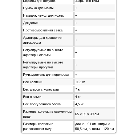
Корзина для покупок
закрытого типа
Сумочка для мамы
+
Накидка, чехол для ножек
+
Дождевик
+
Противомоскитная сетка
+
Адаптеры для крепления
+
автокресла
Регулируемые по высоте
+
адаптеры люльки
Регулируемые по высоте
+
адаптеры прогулки
Ручка/ремень для переноски
+
Вес коляски
11,3 кг
Вес шасси с колесами
7 кг
Вес люльки
4 кг
Вес прогулочного блока
4,5 кг
Размеры коляски в сложенном
65 × 59 × 39 см
виде:
Размеры коляски в
длина - 91 см, ширина -
разложенном виде:
58,5 см, высота - 120 см