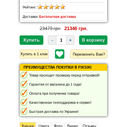
Рейтинг:
Доставка:
Бесплатная доставка
21346 грн.
23479 грн
-
+
Перезвонить Вам?
ПРЕИМУЩЕСТВА ПОКУПКИ В FIKSIKI
Товар проходит проверку перед отправкой!
Гарантия от магазина до 1 года!
Оплата при получении товара!
Качественная техподдержка и сервис!
Быстрая доставка по Украине!
Хар-ки
Цвета
Фото
Видео
Отзывы