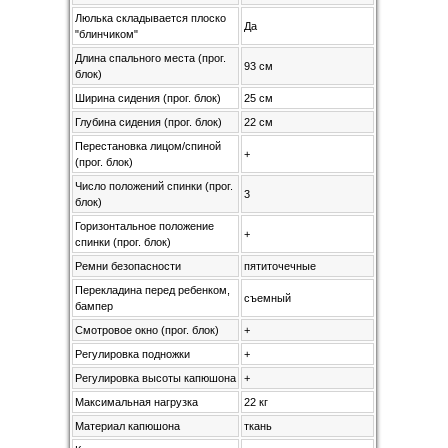
Люлька складывается плоско
Да
"блинчиком"
Длина спального места (прог.
93 см
блок)
Ширина сидения (прог. блок)
25 см
Глубина сидения (прог. блок)
22 см
Перестановка лицом/спиной
+
(прог. блок)
Число положений спинки (прог.
3
блок)
Горизонтальное положение
+
спинки (прог. блок)
Ремни безопасности
пятиточечные
Перекладина перед ребенком,
съемный
бампер
Смотровое окно (прог. блок)
+
Регулировка подножки
+
Регулировка высоты капюшона
+
Максимальная нагрузка
22 кг
Материал капюшона
ткань