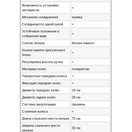
Возможность установки
+
автокресла
Механизм складывания
книжка
Складывается одной рукой
+
Устойчивое положение в
+
собранном виде
Снятие люльки
Кнопки памяти
Кнопки памяти прогулочного
+
блока
Регулировка высоты ручки
+
Материал колес
полиуретан
Поворотные передние колеса
+
Фиксация передних колес
+
Диаметр передних колес
19 см
Диаметр задних колес
26 см
Система амортизации
пружины
Съемные колеса
+
Длина спального места люльки
75 см
Ширина спального места
32 см
люльки