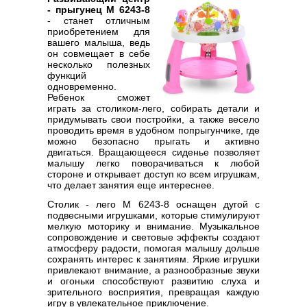
- прыгунец M 6243-8
- станет отличным
приобретением для
вашего малыша, ведь
он совмещает в себе
несколько полезных
функций
одновременно.
Ребенок сможет
играть за столиком-лего, собирать детали и
придумывать свои постройки, а также весело
проводить время в удобном попрыгунчике, где
можно безопасно прыгать и активно
двигаться. Вращающееся сиденье позволяет
малышу легко поворачиваться к любой
стороне и открывает доступ ко всем игрушкам,
что делает занятия еще интереснее.
Столик - лего M 6243-8 оснащен дугой с
подвесными игрушками, которые стимулируют
мелкую моторику и внимание. Музыкальное
сопровождение и световые эффекты создают
атмосферу радости, помогая малышу дольше
сохранять интерес к занятиям. Яркие игрушки
привлекают внимание, а разнообразные звуки
и огоньки способствуют развитию слуха и
зрительного восприятия, превращая каждую
игру в увлекательное приключение.