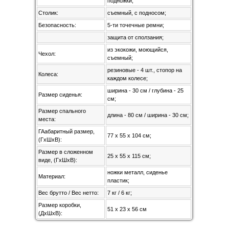
подножки;
Столик:
съемный, с подносом;
Безопасность:
5-ти точечные ремни;
защита от сползания;
из экокожи, моющийся,
Чехол:
съемный;
резиновые - 4 шт., стопор на
Колеса:
каждом колесе;
ширина - 30 см / глубина - 25
Размер сиденья:
см;
Размер спального
длина - 80 см / ширина - 30 см;
места:
ГАабаритный размер,
77 х 55 х 104 см;
(ГхШхВ):
Размер в сложенном
25 х 55 х 115 см;
виде, (ГхШхВ):
ножки металл, сиденье
Материал:
пластик;
Вес брутто / Вес нетто:
7 кг / 6 кг;
Размер коробки,
51 х 23 х 56 см
(ДхШхВ):