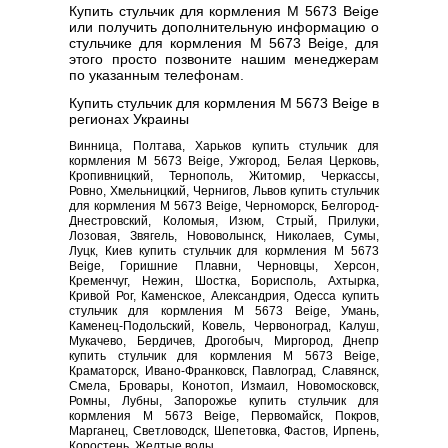
Купить стульчик для кормления M 5673 Beige
или получить дополнительную информацию о
стульчике для кормления M 5673 Beige, для
этого просто позвоните нашим менеджерам
по указанным телефонам.
Купить стульчик для кормления M 5673 Beige в
регионах Украины
Винница, Полтава, Харьков купить стульчик для
кормления M 5673 Beige, Ужгород, Белая Церковь,
Кропивницкий, Тернополь, Житомир, Черкассы,
Ровно, Хмельницкий, Чернигов, Львов купить стульчик
для кормления M 5673 Beige, Черноморск, Белгород-
Днестровский, Коломыя, Изюм, Стрый, Прилуки,
Лозовая, Звягель, Нововолынск, Николаев, Сумы,
Луцк, Киев купить стульчик для кормления M 5673
Beige, Горишние Плавни, Черновцы, Херсон,
Кременчуг, Нежин, Шостка, Борисполь, Ахтырка,
Кривой Рог, Каменское, Александрия, Одесса купить
стульчик для кормления M 5673 Beige, Умань,
Каменец-Подольский, Ковель, Червоноград, Калуш,
Мукачево, Бердичев, Дрогобыч, Миргород, Днепр
купить стульчик для кормления M 5673 Beige,
Краматорск, Ивано-Франковск, Павлоград, Славянск,
Смела, Бровары, Конотоп, Измаил, Новомосковск,
Ромны, Лубны, Запорожье купить стульчик для
кормления M 5673 Beige, Первомайск, Покров,
Марганец, Светловодск, Шепетовка, Фастов, Ирпень,
Коростень, Желтые воды.