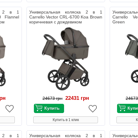
ка 2 в 1
Универсальная коляска 2 в 1
Универсал
0 Flannel
Carrello Vector CRL-6700 Koa Brown
Carrello V
ком
коричневая с дождевиком
Green т
дождевиком
грн
22431 грн
24673 грн
24673
Купить в 1 клик
К
ка 2 в 1
Универсальная коляска 2 в 1
Универсал