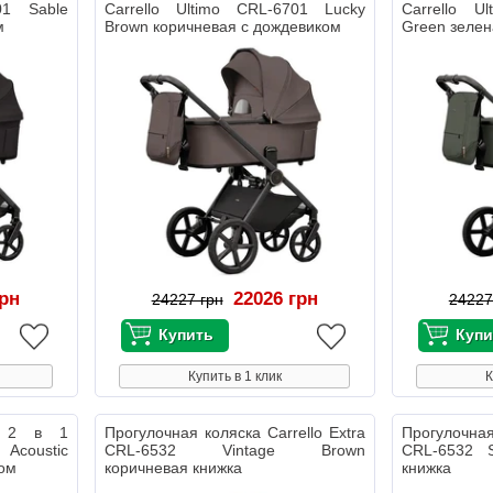
01 Sable
Carrello Ultimo CRL-6701 Lucky
Carrello U
м
Brown коричневая с дождевиком
Green зелен
грн
22026 грн
24227 грн
24227
Купить в 1 клик
К
ка 2 в 1
Прогулочная коляска Carrello Extra
Прогулочная
 Acoustic
CRL-6532 Vintage Brown
CRL-6532 S
ком
коричневая книжка
книжка