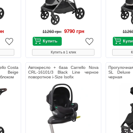
рн
9790 грн
11260 грн
1126
Купить в 1 клик
К
llo Costa
Автокресло + база Carrello Nova
Прогулочная
 Beige
CRL-16101/3 Black Line черное
SL Deluxe
 блоком
поворотное i-Size Isofix
черная