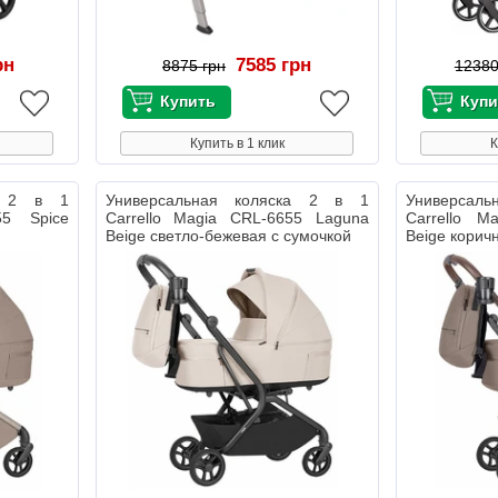
рн
7585 грн
8875 грн
12380
Купить в 1 клик
К
ка 2 в 1
Универсальная коляска 2 в 1
Универсал
55 Spice
Carrello Magia CRL-6655 Laguna
Carrello M
Beige светло-бежевая с сумочкой
Beige корич