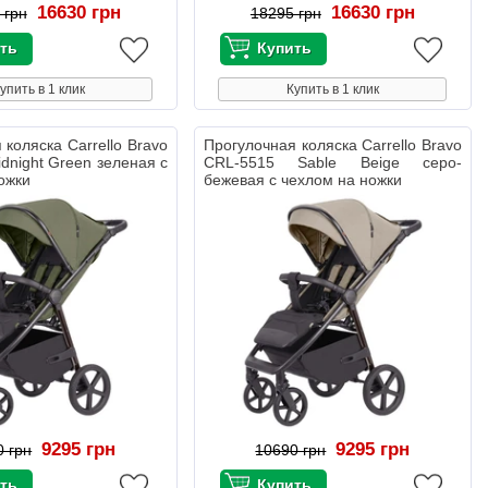
16630 грн
16630 грн
 грн
18295 грн
упить в 1 клик
Купить в 1 клик
 коляска Carrello Bravo
Прогулочная коляска Carrello Bravo
dnight Green зеленая с
CRL-5515 Sable Beige серо-
ожки
бежевая с чехлом на ножки
9295 грн
9295 грн
0 грн
10690 грн