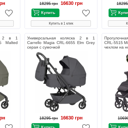
грн
16630 грн
18295 грн
18295
Купить в 1 клик
К
ка 2 в 1
Универсальная коляска 2 в 1
Прогулочная
5 Malted
Carrello Magia CRL-6655 Elm Grey
CRL-5515 Mi
серая с сумочкой
чехлом на н
грн
16630 грн
18295 грн
1069