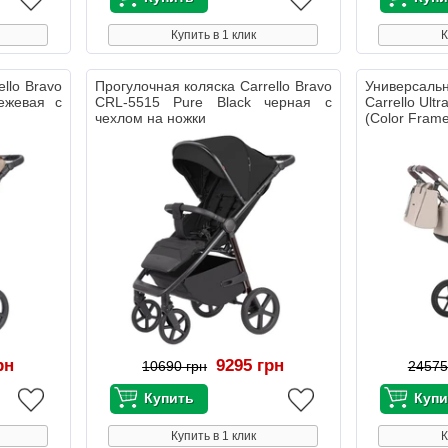
Купить в 1 клик
К
llo Bravo
Прогулочная коляска Carrello Bravo
Универсал
ежевая с
CRL-5515 Pure Black черная с
Carrello Ult
чехлом на ножки
(Color Fram
рн
9295 грн
10690 грн
24575
Купить в 1 клик
К