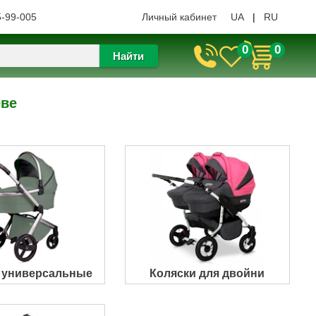
5-99-005
Личный кабинет
UA
|
RU
0
0
Найти
еве
 универсальные
Коляски для двойни