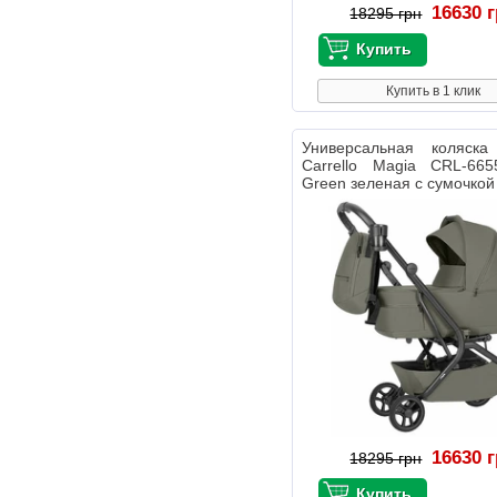
16630 
18295 грн
Купить в 1 клик
Универсальная коляс
Carrello Magia CRL-665
Green зеленая с сумочкой
16630 
18295 грн