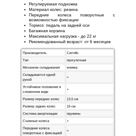
Регулируемая подножка
Материал колес: резина
Передние колеса поворотные с
возможностью фиксации
Тормоз: педаль на задней оси
Багажная корзина
Максимальная нагрузка - до 22 кг
Рекомендованный возраст: от 6 месяцев
Производитель
Carrello
Тип
прогулочная
Механизм складывания
книжка
Складывается одной
+
рукой
Устойчивое положение в
+
сложенном виде
Размер передних колес
13,5 см
Размер задних колес
16 см
Система амортизации
пружины
Съемные колеса
+
Передние колеса
+
поворотные с фиксацией