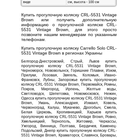
виде
см, высота - 100 см
Купить прогулочную коляску CRL-5531 Vintage
Brown или получить дополнительную
информацию о прогулочной коляске CRL-
5531 Vintage Brown, для этого просто
позвоните нашим менеджерам по указанным
телефонам.
Купить прогулочную коляску Carrello Solo CRL-
5531 Vintage Brown в регионах Украины
Белгород-Днестровский, Стрый, Львов купить
прогулочную коляску CRL-5531 Vintage Brown,
Черноморск, Нововолынск, Горишние Плавни, Изюм,
Прилуки, Лозовая, Звягель, Коломыя, Ивано-
Франковск, Лубны, Запорожье купить прогулочную
коляску CRL-5531 Vintage Brown, Первомайск, Ромны,
Покров, Миргород, Ирпень, Желтые воды,
Светловодск, Шепетовка, Новомосковск, Нежин,
Одесса купить прогулочную коляску CRL-5531 Vintage
Brown, Умань, Александрия, Измаил, Ковель,
Червоноград, Калуш, Мукачево, Дрогобыч, Смела,
Белая Церковь, Кропивницкий, Харьков купить
прогулочную коляску CRL-5531 Vintage Brown, Ровно,
Хмельницкий, Тернополь, Житомир, Черкассы,
Ужгород, Винница, Полтава, Бердичев, Каменец-
Подольский, Днепр купить прогулочную коляску CRL-
5531 Vintage Brown, Краматорск, Славянск, Бровары,