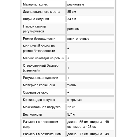
Материал колес
резиновые
Длина спального места
85 см
Ширина сидения
34 см
Наклон спинки
ремнем
регулируется
Ремни безопасности
пятиточечные
Магнитный замок на
+
ремне безопасности
Мягкие накладки на ремни
+
Страховочный бампер
+
(съемный)
Регулировка подножки
+
Материал капюшона
ткань
Смотровое окно
+
Корзина для покупок
открытая
Максимальная нагрузка
22 кг
Вес коляски
5,7 кг
Размеры в сложенном
длина - 55 см, ширина - 49
виде
см, высота - 25 см
Размеры в разложенном
длина - 77 см, ширина - 49