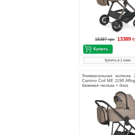
13389 
15397 грн
Купить в 1 клик
Универсальная коляска 
Camino Coil ME 1190 Affog
бежевая люлька + блок