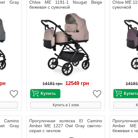
net Gray
Chloe ME 1191-1 Nougat Beige
Chloe ME 11
бежевая с сумочкой
сумочкой
грн
12549 грн
14181 грн
14181
Купить в 1 клик
К
l Camino
Прогулочная коляска El Camino
Прогулочна
et Gray
Amber ME 1227 Owl Gray светло-
Amber ME 
серая с чехлом
бежевая с ч