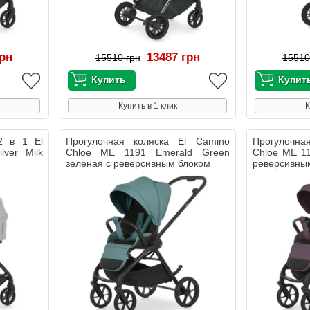
грн
13487 грн
15510 грн
15510
Купить в 1 клик
К
2 в 1 El
Прогулочная коляска El Camino
Прогулочна
lver Milk
Chloe ME 1191 Emerald Green
Chloe ME 1
зеленая с реверсивным блоком
реверсивны