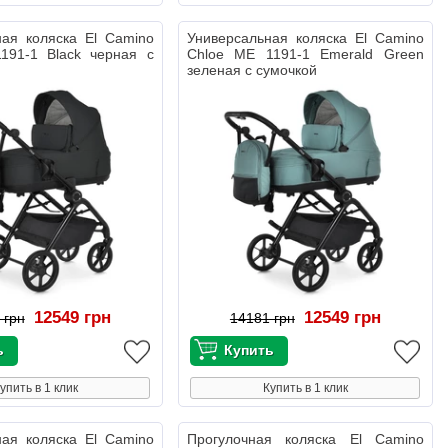
ная коляска El Camino
Универсальная коляска El Camino
191-1 Black черная с
Chloe ME 1191-1 Emerald Green
зеленая с сумочкой
12549 грн
12549 грн
 грн
14181 грн
упить в 1 клик
Купить в 1 клик
ная коляска El Camino
Прогулочная коляска El Camino