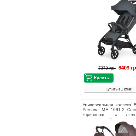
6409 г
7370 грн
Купить в 1 клик
Универсальная коляска 
Persona ME 1091-2 Coc
коричневая с люл
прогулочным блоком