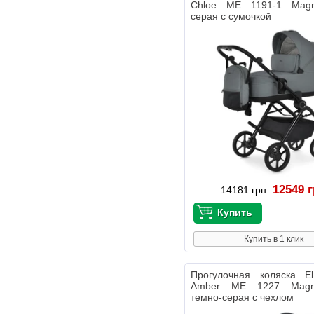
Chloe ME 1191-1 Mag
серая с сумочкой
12549 
14181 грн
Купить в 1 клик
Прогулочная коляска E
Amber ME 1227 Magn
темно-серая с чехлом