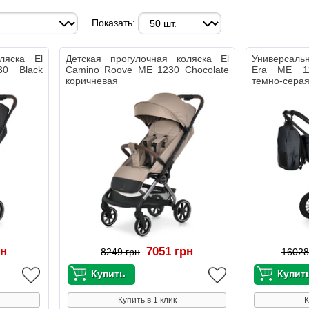
Показать:
ляска El
Детская прогулочная коляска El
Универсаль
0 Black
Camino Roove ME 1230 Chocolate
Era ME 11
коричневая
темно-серая
рн
7051 грн
8249 грн
16028
Купить в 1 клик
К