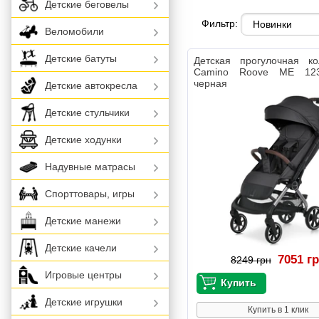
Детские беговелы
Фильтр:
Веломобили
Детские батуты
Детская прогулочная ко
Camino Roove ME 123
черная
Детские автокресла
Детские стульчики
Детские ходунки
Надувные матрасы
Спорттовары, игры
Детские манежи
Детские качели
7051 г
8249 грн
Игровые центры
Детские игрушки
Купить в 1 клик