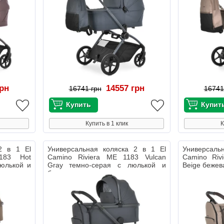
грн
14557 грн
16741 грн
16741
Купить в 1 клик
К
2 в 1 El
Универсальная коляска 2 в 1 El
Универсаль
183 Hot
Camino Riviera ME 1183 Vulcan
Camino Riv
люлькой и
Gray темно-серая с люлькой и
Beige бежев
блоком