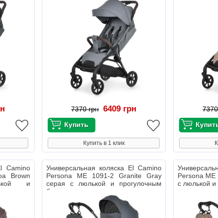
рн
6409 грн
7370 грн
7370
Купить в 1 клик
К
El Camino
Универсальная коляска El Camino
Универсаль
oa Brown
Persona ME 1091-2 Granite Gray
Persona ME 
ькой и
серая с люлькой и прогулочным
с люлькой и
блоком