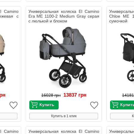
El Camino
Универсальная коляска El Camino
Универсаль
ежевая с
Era ME 1100-2 Medium Gray серая
Chloe ME 1
с люлькой и блоком
сумочкой
грн
13837 грн
16028 грн
14181
Купить в 1 клик
К
El Camino
Универсальная коляска El Camino
Универсаль