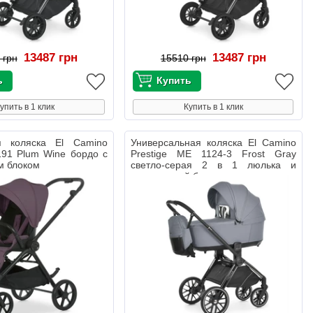
13487 грн
13487 грн
 грн
15510 грн
упить в 1 клик
Купить в 1 клик
я коляска El Camino
Универсальная коляска El Camino
191 Plum Wine бордо с
Prestige ME 1124-3 Frost Gray
м блоком
светло-серая 2 в 1 люлька и
прогулочный блок