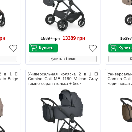
грн
13389 грн
15397 грн
15397
Купить в 1 клик
К
2 в 1 El
Универсальная коляска 2 в 1 El
Универсаль
ato Beige
Camino Coil ME 1190 Vulcan Gray
Camino Coil
темно-серая люлька + блок
коричневая 