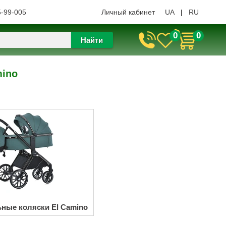
5-99-005
Личный кабинет
UA
|
RU
0
0
Найти
mino
ные коляски El Camino