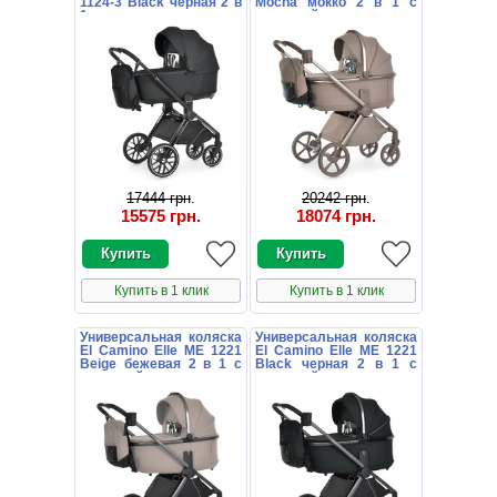
1124-3 Black черная 2 в
Mocha мокко 2 в 1 с
1 люлька и
сумочкой
прогулочный блок
17444 грн
.
20242 грн
.
15575 грн
.
18074 грн
.
Купить в 1 клик
Купить в 1 клик
Универсальная коляска
Универсальная коляска
El Camino Elle ME 1221
El Camino Elle ME 1221
Beige бежевая 2 в 1 с
Black черная 2 в 1 с
сумочкой
сумочкой