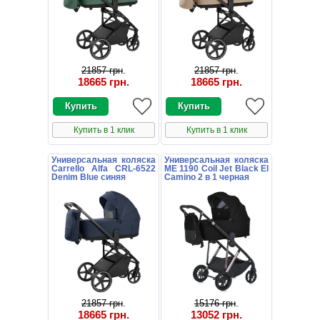
21857 грн
.
21857 грн
.
18665 грн
.
18665 грн
.
Купить в 1 клик
Купить в 1 клик
Универсальная коляска
Универсальная коляска
Carrello Alfa CRL-6522
ME 1190 Coil Jet Black El
Denim Blue синяя
Camino 2 в 1 черная
21857 грн
.
15176 грн
.
18665 грн
.
13052 грн
.