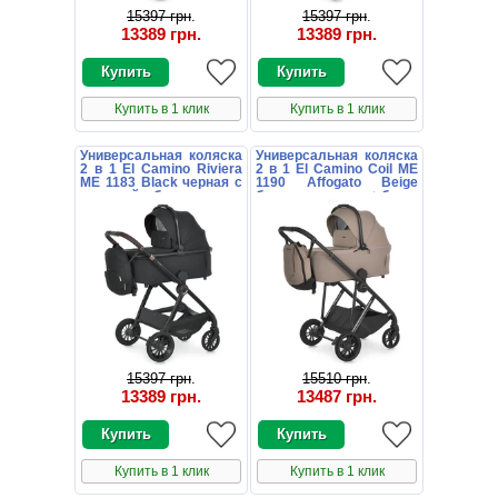
15397 грн
.
15397 грн
.
13389 грн
.
13389 грн
.
Купить в 1 клик
Купить в 1 клик
Универсальная коляска
Универсальная коляска
2 в 1 El Camino Riviera
2 в 1 El Camino Coil ME
ME 1183 Black черная с
1190 Affogato Beige
люлькой и блоком
бежевая люлька + блок
15397 грн
.
15510 грн
.
13389 грн
.
13487 грн
.
Купить в 1 клик
Купить в 1 клик