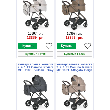
15397 грн
.
15397 грн
.
13389 грн
.
13389 грн
.
Купить в 1 клик
Купить в 1 клик
Универсальная коляска
Универсальная коляска
2 в 1 El Camino Riviera
2 в 1 El Camino Riviera
ME 1183 Vulcan Gray
ME 1183 Affogato Beige
темно-серая с люлькой
бежевая с люлькой и
и блоком
блоком