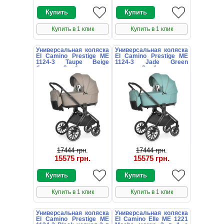
Купить в 1 клик
Купить в 1 клик
Универсальная коляска
Универсальная коляска
El Camino Prestige ME
El Camino Prestige ME
1124-3 Taupe Beige
1124-3 Jade Green
бежевая 2 в 1 люлька и
зеленая 2 в 1 люлька и
прогулочный блок
прогулочный блок
17444 грн
.
17444 грн
.
15575 грн
.
15575 грн
.
Купить в 1 клик
Купить в 1 клик
Универсальная коляска
Универсальная коляска
El Camino Prestige ME
El Camino Elle ME 1221