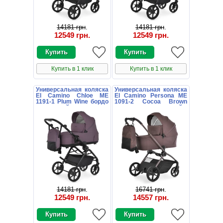
14181 грн
.
14181 грн
.
12549 грн
.
12549 грн
.
Купить в 1 клик
Купить в 1 клик
Универсальная коляска
Универсальная коляска
El Camino Chloe ME
El Camino Persona ME
1191-1 Plum Wine бордо
1091-2 Cocoa Brown
с сумочкой
коричневая с люлькой и
прогулочным блоком
14181 грн
.
16741 грн
.
12549 грн
.
14557 грн
.