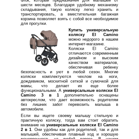
блок, который предназначен для малышей от
шести месяцев. Благодаря удобному механизму
складывания, такую коляску легко хранить и
транспортировать, а вместительная багажная
корзина позволяет взять с собой все необходимое
для прогулки.
Купить универсальную
коляску El Camino
можно недорого в нашем
интернет-магазине.
Коляски El Camino
отличаются современным
дизайном и высоким
качеством материалов,
обеспечивая ребенку
безопасность и уют в любой сезон. Многие
коляски комплектуются чехлом на ноги,
дождевиком, москитной сеткой и сумочкой для
мамы, что делает их еще более
функциональными. А
универсальные коляски El
Camino 3 в 1
дополнительно оснащены
автокреслом, что дает возможность родителям
без лишних забот перевозить малыша в
автомобиле.
Если вы ищете своему малышу стильную и
практичную коляску, тогда вам стоит обратить
внимание на
универсальные коляски El Camino
2 в 1
. Они удобны как для родителей, так и для
малышей, обеспечивая плавный ход и хорошую
маневренность на любой дороге. В нашем