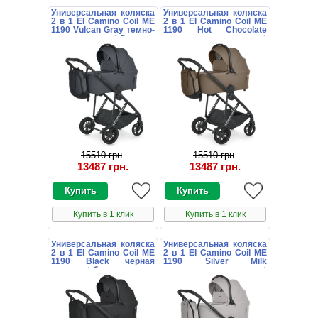
Универсальная коляска
Универсальная коляска
2 в 1 El Camino Coil ME
2 в 1 El Camino Coil ME
1190 Vulcan Gray темно-
1190 Hot Chocolate
серая люлька + блок
коричневая люлька +
блок
15510 грн
.
15510 грн
.
13487 грн
.
13487 грн
.
Купить в 1 клик
Купить в 1 клик
Универсальная коляска
Универсальная коляска
2 в 1 El Camino Coil ME
2 в 1 El Camino Coil ME
1190 Black черная
1190 Silver Milk
люлька + блок
молочная люлька +
блок