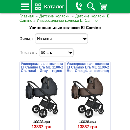
Каталог
Главная
»
Детские коляски
»
Детские коляски El
Camino
»
Универсальные коляски El Camino
Универсальные коляски El Camino
Фильтр:
Показать:
Универсальная коляска
Универсальная коляска
El Camino Era ME 1100-2
El Camino Era ME 1100-2
Charcoal Gray темно-
Hot Chocolate шоколад
серая с люлькой и
с люлькой и блоком
блоком
16028 грн
.
16028 грн
.
13837 грн
.
13837 грн
.