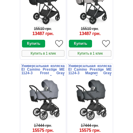
15510 грн
.
15510 грн
.
13487 грн
.
13487 грн
.
Купить в 1 клик
Купить в 1 клик
Универсальная коляска
Универсальная коляска
El Camino Prestige ME
El Camino Prestige ME
1124-3 Frost Gray
1124-3 Magnet Gray
светло-серая 2 в 1
темно-серая 2 в 1
люлька и прогулочный
люлька и прогулочный
блок
блок
17444 грн
.
17444 грн
.
15575 грн
.
15575 грн
.