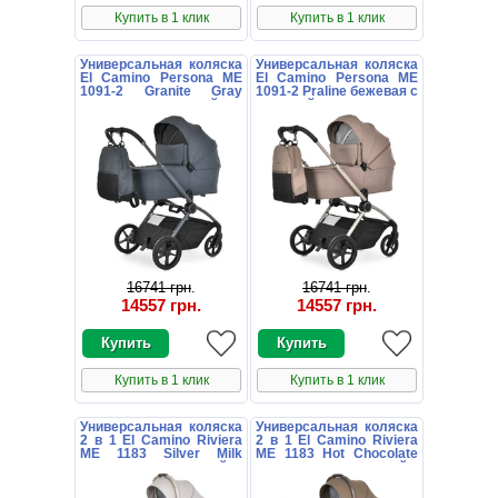
Купить в 1 клик
Купить в 1 клик
Универсальная коляска
Универсальная коляска
El Camino Persona ME
El Camino Persona ME
1091-2 Granite Gray
1091-2 Praline бежевая с
серая с люлькой и
люлькой и
прогулочным блоком
прогулочным блоком
16741 грн
.
16741 грн
.
14557 грн
.
14557 грн
.
Купить в 1 клик
Купить в 1 клик
Универсальная коляска
Универсальная коляска
2 в 1 El Camino Riviera
2 в 1 El Camino Riviera
ME 1183 Silver Milk
ME 1183 Hot Chocolate
молочная с люлькой и
коричневая с люлькой и
блоком
блоком