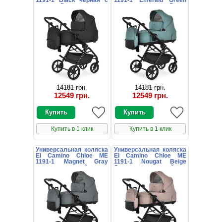
1191-1 Black черная с
1191-1 Emerald Green
сумочкой
зеленая с сумочкой
14181 грн
.
14181 грн
.
12549 грн
.
12549 грн
.
Купить в 1 клик
Купить в 1 клик
Универсальная коляска
Универсальная коляска
El Camino Chloe ME
El Camino Chloe ME
1191-1 Magnet Gray
1191-1 Nougat Beige
серая с сумочкой
бежевая с сумочкой