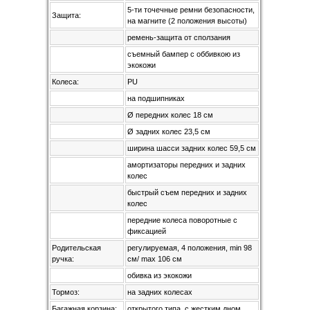
5-ти точечные ремни безопасности,
Защита:
на магните (2 положения высоты)
ремень-защита от сползания
съемный бампер с оббивкою из
экокожи
Колеса:
PU
на подшипниках
Ø передних колес 18 см
Ø задних колес 23,5 см
ширина шасси задних колес 59,5 см
амортизаторы передних и задних
колес
быстрый съем передних и задних
колес
передние колеса поворотные с
фиксацией
Родительская
регулируемая, 4 положения, min 98
ручка:
см/ max 106 см
обивка из экокожи
Тормоз:
на задних колесах
Багажная корзина:
открытого типа, с жестким дном