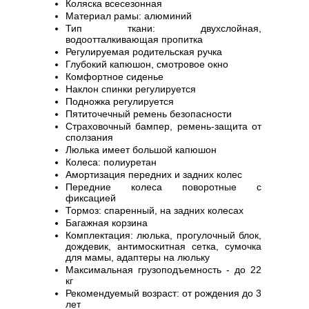
Коляска всесезонная
Материал рамы: алюминий
Тип ткани: двухслойная,
водоотталкивающая пропитка
Регулируемая родительская ручка
Глубокий капюшон, смотровое окно
Комфортное сиденье
Наклон спинки регулируется
Подножка регулируется
Пятиточечный ремень безопасности
Страховочный бампер, ремень-защита от
сползания
Люлька имеет большой капюшон
Колеса: полиуретан
Амортизация передних и задних колес
Передние колеса поворотные с
фиксацией
Тормоз: спаренный, на задних колесах
Багажная корзина
Комплектация: люлька, прогулочный блок,
дождевик, антимоскитная сетка, сумочка
для мамы, адаптеры на люльку
Максимальная грузоподъемность - до 22
кг
Рекомендуемый возраст: от рождения до 3
лет