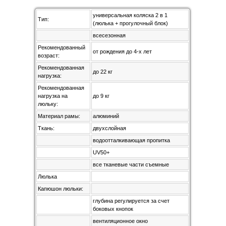
универсальная коляска 2 в 1
Тип:
(люлька + прогулочный блок)
всесезонная
Рекомендованный
от рождения до 4-х лет
возраст:
Рекомендованная
до 22 кг
нагрузка:
Рекомендованная
нагрузка на
до 9 кг
люльку:
Материал рамы:
алюминий
Ткань:
двухслойная
водоотталкивающая пропитка
UV50+
все тканевые части съемные
Люлька
Капюшон люльки:
глубина регулируется за счет
боковых кнопок
вентиляционное окно