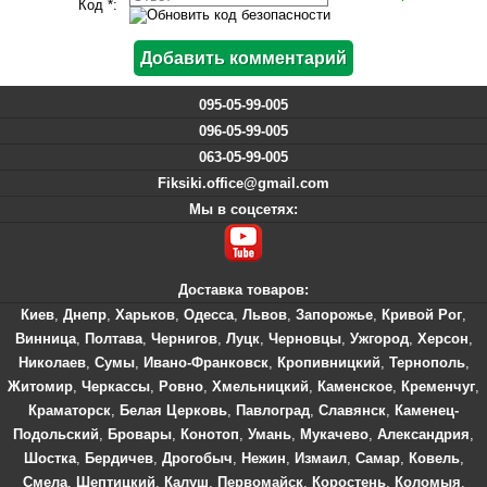
Код *:
095-05-99-005
096-05-99-005
063-05-99-005
Fiksiki.office@gmail.com
Мы в соцсетях:
Доставка товаров:
Киев
,
Днепр
,
Харьков
,
Одесса
,
Львов
,
Запорожье
,
Кривой Рог
,
Винница
,
Полтава
,
Чернигов
,
Луцк
,
Черновцы
,
Ужгород
,
Херсон
,
Николаев
,
Сумы
,
Ивано-Франковск
,
Кропивницкий
,
Тернополь
,
Житомир
,
Черкассы
,
Ровно
,
Хмельницкий
,
Каменское
,
Кременчуг
,
Краматорск
,
Белая Церковь
,
Павлоград
,
Славянск
,
Каменец-
Подольский
,
Бровары
,
Конотоп
,
Умань
,
Мукачево
,
Александрия
,
Шостка
,
Бердичев
,
Дрогобыч
,
Нежин
,
Измаил
,
Самар
,
Ковель
,
Смела
,
Шептицкий
,
Калуш
,
Первомайск
,
Коростень
,
Коломыя
,