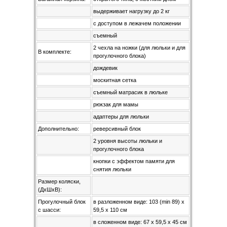
выдерживает нагрузку до 2 кг
с доступом в лежачем положении
съемный
2 чехла на ножки (для люльки и для
В комплекте:
прогулочного блока)
дождевик
москитная сетка
съемный матрасик в люльке
рюкзак для мамы
адаптеры для люльки
Дополнительно:
реверсивный блок
2 уровня высоты люльки и
прогулочного блока
кнопки с эффектом памяти для
снятия люльки
Размер коляски,
(ДхШхВ):
Прогулочный блок
в разложенном виде: 103 (min 89) х
с шасси:
59,5 х 110 см
в сложенном виде: 67 х 59,5 х 45 см