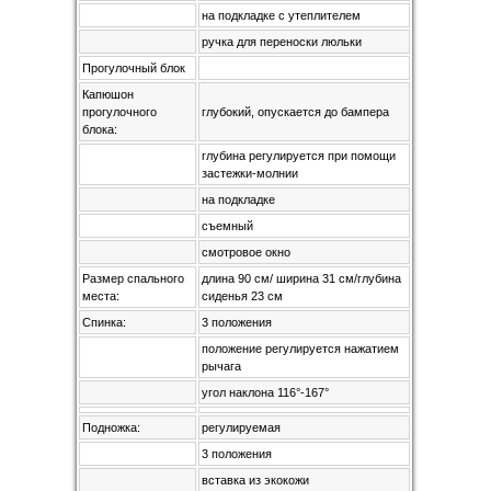
на подкладке с утеплителем
ручка для переноски люльки
Прогулочный блок
Капюшон
прогулочного
глубокий, опускается до бампера
блока:
глубина регулируется при помощи
застежки-молнии
на подкладке
съемный
смотровое окно
Размер спального
длина 90 см/ ширина 31 см/глубина
места:
сиденья 23 см
Спинка:
3 положения
положение регулируется нажатием
рычага
угол наклона 116°-167°
Подножка:
регулируемая
3 положения
вставка из экокожи