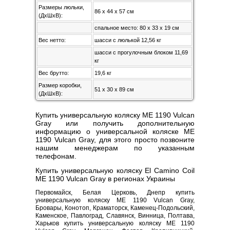
Размеры люльки,
86 х 44 х 57 см
(ДхШхВ):
спальное место: 80 х 33 x 19 см
Вес нетто:
шасси с люлькой 12,56 кг
шасси с прогулочным блоком 11,69
кг
Вес брутто:
19,6 кг
Размер коробки,
51 х 30 х 89 см
(ДхШхВ):
Купить универсальную коляску ME 1190 Vulcan
Gray или получить дополнительную
информацию о универсальной коляске ME
1190 Vulcan Gray, для этого просто позвоните
нашим менеджерам по указанным
телефонам.
Купить универсальную коляску El Camino Coil
ME 1190 Vulcan Gray в регионах Украины
Первомайск, Белая Церковь, Днепр купить
универсальную коляску ME 1190 Vulcan Gray,
Бровары, Конотоп, Краматорск, Каменец-Подольский,
Каменское, Павлоград, Славянск, Винница, Полтава,
Харьков купить универсальную коляску ME 1190