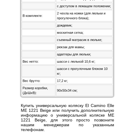
с доступом в лежащем положении;
2 чехла на ножки (для люльки и
В комплекте:
прогулочного блока);
дождевик;
москитная сетка;
съемный матрасик в люльке;
рюкзак для мамы;
адаптеры для люльки;
Вес нетто:
шасси с люлькой 10,6 кг;
шасси с прогулочным блоком 10
кг;
Вес брутто:
17,2 кг;
Размер коробки,
90х50х34 см;
(ДхШхВ):
Купить универсальную коляску El Camino Elle
ME 1221 Beige или получить дополнительную
информацию о универсальной коляске ME
1221 Beige, для этого просто позвоните
нашим менеджерам по указанным
телефонам.