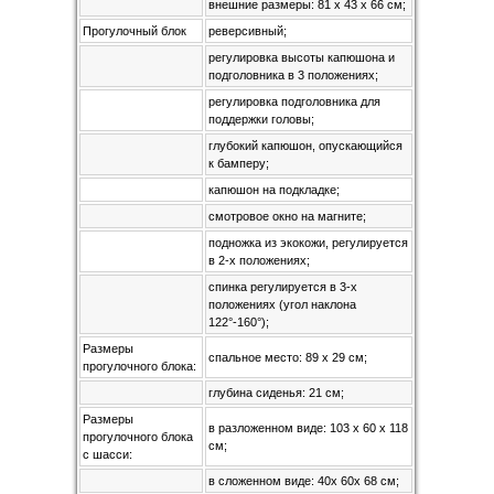
внешние размеры: 81 х 43 х 66 см;
Прогулочный блок
реверсивный;
регулировка высоты капюшона и
подголовника в 3 положениях;
регулировка подголовника для
поддержки головы;
глубокий капюшон, опускающийся
к бамперу;
капюшон на подкладке;
смотровое окно на магните;
подножка из экокожи, регулируется
в 2-х положениях;
спинка регулируется в 3-х
положениях (угол наклона
122°-160°);
Размеры
спальное место: 89 х 29 см;
прогулочного блока:
глубина сиденья: 21 см;
Размеры
в разложенном виде: 103 х 60 х 118
прогулочного блока
см;
с шасси:
в сложенном виде: 40х 60х 68 см;