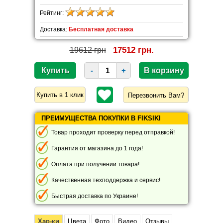
Рейтинг:
Доставка:
Бесплатная доставка
17512 грн.
19612 грн
-
+
Перезвонить Вам?
ПРЕИМУЩЕСТВА ПОКУПКИ В FIKSIKI
Товар проходит проверку перед отправкой!
Гарантия от магазина до 1 года!
Оплата при получении товара!
Качественная техподдержка и сервис!
Быстрая доставка по Украине!
Хар-ки
Цвета
Фото
Видео
Отзывы