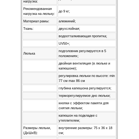
нагрузка:
Рекомендованная
до 9 кг;
нагрузка на люльку:
Материал рамы:
алюминий;
Ткань:
двухслойная;
водоотталкивающая пропитка;
UV50+;
подголовник регулируется в 5
Люлька
положениях;
двойная вентиляция (в люльке и
капюшоне);
регулировка люльки по высоте: min
77 см max 86 см
глубина капюшона регулируется;
терморегулируемое дно люльки;
кнопки с эффектом памяти для
снятия люльки;
капюшон на подкладке с
утеплителем;
Размеры люльки,
внутренние размеры: 75 х 36 x 18
(ДхШхВ):
см;