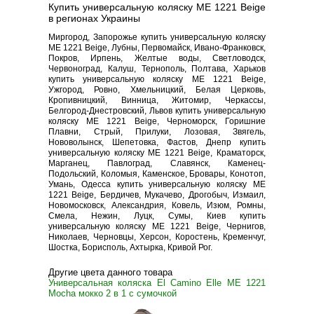
Купить универсальную коляску ME 1221 Beige
в регионах Украины
Миргород, Запорожье купить универсальную коляску
ME 1221 Beige, Лубны, Первомайск, Ивано-Франковск,
Покров, Ирпень, Желтые воды, Светловодск,
Червоноград, Калуш, Тернополь, Полтава, Харьков
купить универсальную коляску ME 1221 Beige,
Ужгород, Ровно, Хмельницкий, Белая Церковь,
Кропивницкий, Винница, Житомир, Черкассы,
Белгород-Днестровский, Львов купить универсальную
коляску ME 1221 Beige, Черноморск, Горишние
Плавни, Стрый, Прилуки, Лозовая, Звягель,
Нововолынск, Шепетовка, Фастов, Днепр купить
универсальную коляску ME 1221 Beige, Краматорск,
Марганец, Павлоград, Славянск, Каменец-
Подольский, Коломыя, Каменское, Бровары, Конотоп,
Умань, Одесса купить универсальную коляску ME
1221 Beige, Бердичев, Мукачево, Дрогобыч, Измаил,
Новомосковск, Александрия, Ковель, Изюм, Ромны,
Смела, Нежин, Луцк, Сумы, Киев купить
универсальную коляску ME 1221 Beige, Чернигов,
Николаев, Черновцы, Херсон, Коростень, Кременчуг,
Шостка, Борисполь, Ахтырка, Кривой Рог.
Другие цвета данного товара
Универсальная коляска El Camino Elle ME 1221
Mocha мокко 2 в 1 с сумочкой