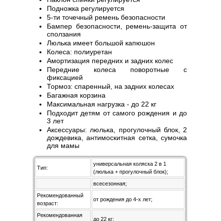
Подножка регулируется
5-ти точечный ремень безопасности
Бампер безопасности, ремень-защита от
сползания
Люлька имеет большой капюшон
Колеса: полиуретан
Амортизация передних и задних колес
Передние колеса поворотные с
фиксацией
Тормоз: спаренный, на задних колесах
Багажная корзина
Максимальная нагрузка - до 22 кг
Подходит детям от самого рождения и до
3 лет
Аксессуары: люлька, прогулочный блок, 2
дождевика, антимоскитная сетка, сумочка
для мамы
универсальная коляска 2 в 1
Тип:
(люлька + прогулочный блок);
всесезонная;
Рекомендованный
от рождения до 4-х лет;
возраст:
Рекомендованная
до 22 кг;