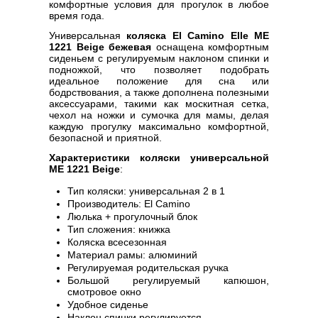
комфортные условия для прогулок в любое
время года.
Универсальная
коляска El Camino Elle ME
1221 Beige бежевая
оснащена комфортным
сиденьем с регулируемым наклоном спинки и
подножкой, что позволяет подобрать
идеальное положение для сна или
бодрствования, а также дополнена полезными
аксессуарами, такими как москитная сетка,
чехол на ножки и сумочка для мамы, делая
каждую прогулку максимально комфортной,
безопасной и приятной.
Характеристики коляски универсальной
ME 1221 Beige
:
Тип коляски: универсальная 2 в 1
Производитель: El Camino
Люлька + прогулочный блок
Тип сложения: книжка
Коляска всесезонная
Материал рамы: алюминий
Регулируемая родительская ручка
Большой регулируемый капюшон,
смотровое окно
Удобное сиденье
Наклон спинки регулируется