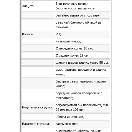
5-ти точечные ремни
Защита:
безопасности, на магните;
ремень-защита от сползания;
съемный бампер с обивкой из
экокожи;
Колеса:
PU;
на подшипниках;
Ø передних колес 18 см;
Ø задних колес 27 см;
ширина шасси задних колес 58 см;
амортизаторы передних и задних
колес;
быстрый съем передних и задних
колес;
передние колеса поворотные с
фиксацией;
регулируемая в 4 положениях, min
Родительская ручка:
92 см/ max 107 см;
обивка из экокожи;
Багажная корзина:
закрытого типа;
выдерживает нагрузку до 3 кг;