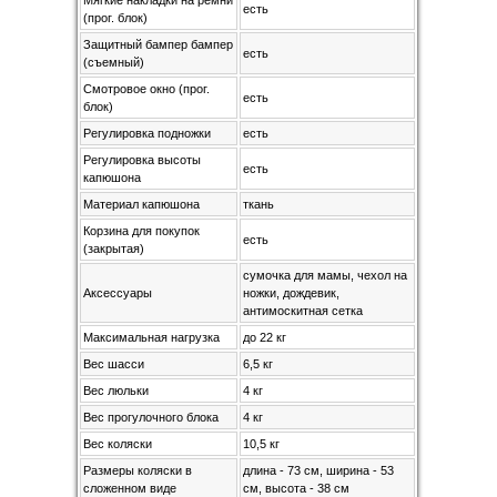
Мягкие накладки на ремни
есть
(прог. блок)
Защитный бампер бампер
есть
(съемный)
Смотровое окно (прог.
есть
блок)
Регулировка подножки
есть
Регулировка высоты
есть
капюшона
Материал капюшона
ткань
Корзина для покупок
есть
(закрытая)
сумочка для мамы, чехол на
Аксессуары
ножки, дождевик,
антимоскитная сетка
Максимальная нагрузка
до 22 кг
Вес шасси
6,5 кг
Вес люльки
4 кг
Вес прогулочного блока
4 кг
Вес коляски
10,5 кг
Размеры коляски в
длина - 73 см, ширина - 53
сложенном виде
см, высота - 38 см