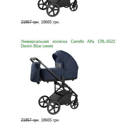
21857 грн
.
18665 грн
.
Универсальная коляска Carrello Alfa CRL-6522
Denim Blue синяя
21857 грн
.
18665 грн
.