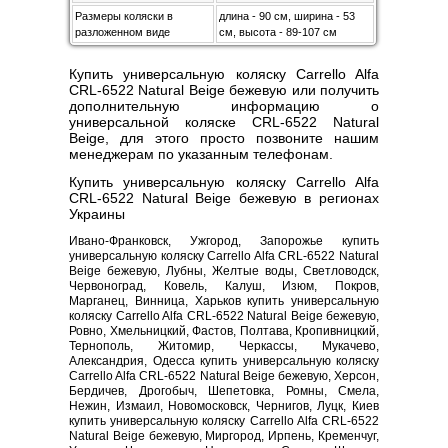
Размеры коляски в
длина - 90 см, ширина - 53
разложенном виде
см, высота - 89-107 см
Купить универсальную коляску Carrello Alfa
CRL-6522 Natural Beige бежевую или получить
дополнительную информацию о
универсальной коляске CRL-6522 Natural
Beige, для этого просто позвоните нашим
менеджерам по указанным телефонам.
Купить универсальную коляску Carrello Alfa
CRL-6522 Natural Beige бежевую в регионах
Украины
Ивано-Франковск, Ужгород, Запорожье купить
универсальную коляску Carrello Alfa CRL-6522 Natural
Beige бежевую, Лубны, Желтые воды, Светловодск,
Червоноград, Ковель, Калуш, Изюм, Покров,
Марганец, Винница, Харьков купить универсальную
коляску Carrello Alfa CRL-6522 Natural Beige бежевую,
Ровно, Хмельницкий, Фастов, Полтава, Кропивницкий,
Тернополь, Житомир, Черкассы, Мукачево,
Александрия, Одесса купить универсальную коляску
Carrello Alfa CRL-6522 Natural Beige бежевую, Херсон,
Бердичев, Дрогобыч, Шепетовка, Ромны, Смела,
Нежин, Измаил, Новомосковск, Чернигов, Луцк, Киев
купить универсальную коляску Carrello Alfa CRL-6522
Natural Beige бежевую, Миргород, Ирпень, Кременчуг,