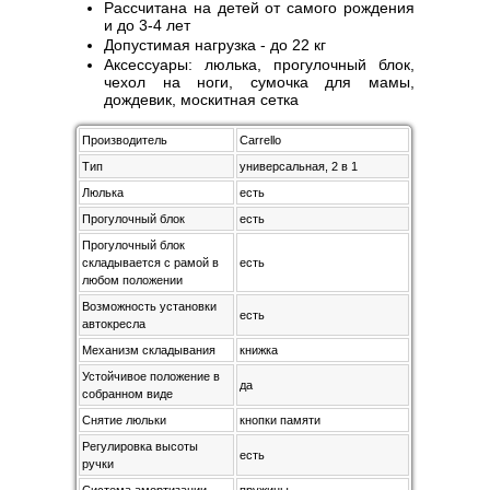
Рассчитана на детей от самого рождения
и до 3-4 лет
Допустимая нагрузка - до 22 кг
Аксессуары: люлька, прогулочный блок,
чехол на ноги, сумочка для мамы,
дождевик, москитная сетка
Производитель
Carrello
Тип
универсальная, 2 в 1
Люлька
есть
Прогулочный блок
есть
Прогулочный блок
складывается с рамой в
есть
любом положении
Возможность установки
есть
автокресла
Механизм складывания
книжка
Устойчивое положение в
да
собранном виде
Снятие люльки
кнопки памяти
Регулировка высоты
есть
ручки