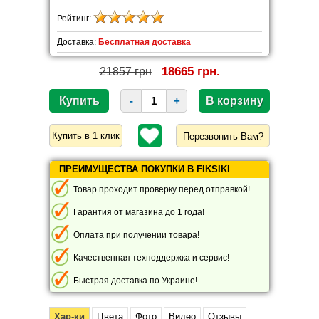
Рейтинг:
Доставка:
Бесплатная доставка
18665 грн.
21857 грн
-
+
Перезвонить Вам?
ПРЕИМУЩЕСТВА ПОКУПКИ В FIKSIKI
Товар проходит проверку перед отправкой!
Гарантия от магазина до 1 года!
Оплата при получении товара!
Качественная техподдержка и сервис!
Быстрая доставка по Украине!
Хар-ки
Цвета
Фото
Видео
Отзывы