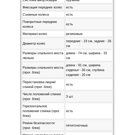
Система амортизации
пружины
Фиксация передних колес
есть
Съемные колеса
есть
Поворотные передние
есть
колеса
Материал колес
резиновые
передние - 19 см, задние - 26
Диаметр колес
см
Размеры спального места
длина - 74 см, ширина - 33
люльки
см
длина - 91 см, ширина
Размеры спального места
сиденья - 30 см, глубина
(прог. блок)
сидения - 20 см
Перестановка лицом/
есть
спиной (прог. блок)
Число положений спинки
3 шт.
(прог. блок)
Горизонтальное
положение спинки (прог.
есть
блок)
Ремни безопасности
пятиточечные
(прог. блок)