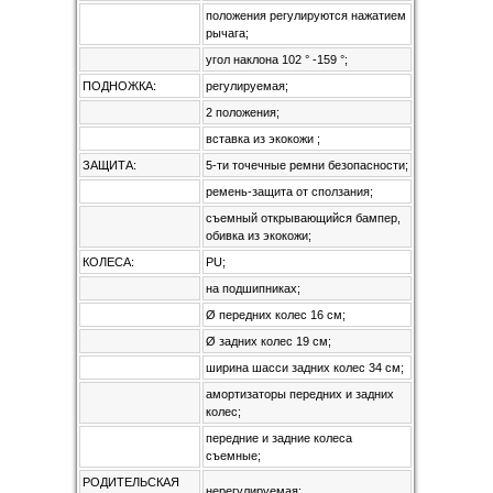
положения регулируются нажатием
рычага;
угол наклона 102 ° -159 °;
ПОДНОЖКА:
регулируемая;
2 положения;
вставка из экокожи ;
ЗАЩИТА:
5-ти точечные ремни безопасности;
ремень-защита от сползания;
съемный открывающийся бампер,
обивка из экокожи;
КОЛЕСА:
PU;
на подшипниках;
Ø передних колес 16 см;
Ø задних колес 19 см;
ширина шасси задних колес 34 см;
амортизаторы передних и задних
колес;
передние и задние колеса
съемные;
РОДИТЕЛЬСКАЯ
нерегулируемая;