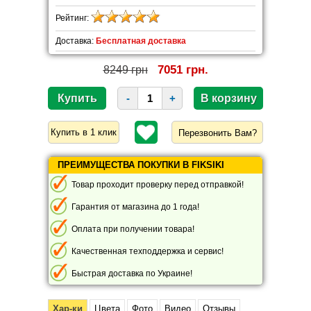
Рейтинг:
Доставка:
Бесплатная доставка
7051 грн.
8249 грн
-
+
Перезвонить Вам?
ПРЕИМУЩЕСТВА ПОКУПКИ В FIKSIKI
Товар проходит проверку перед отправкой!
Гарантия от магазина до 1 года!
Оплата при получении товара!
Качественная техподдержка и сервис!
Быстрая доставка по Украине!
Хар-ки
Цвета
Фото
Видео
Отзывы