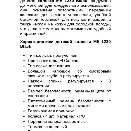
Детская
коляска ME 1230 Black
продумана
до мелочей для ежедневного использования,
она оснащена поворотными передними
колесами для легкого управления, удобной
багажной корзинкой для покупок и вещей, а
также чехлом на ножки для холодной погоды,
что делает эту модель максимально удобный
и практичной.
Характеристики детской коляски ME 1230
Black
:
Тип коляски: прогулочная
Производитель: El Camino
Тип сложения: книжка
Большой капюшон со смотровым
окошком, глубина регулируется
Наклон спинки регулируется - 3
положения
Бампер безопасности, ремень-защита от
сползания
Пятиточечный ремень безопасности с
мягкими плечевыми накладками
Регулируемая подножка
Колеса - 4 шт., материал - PU
Передние колеса поворотные
Тормоз - спаренный