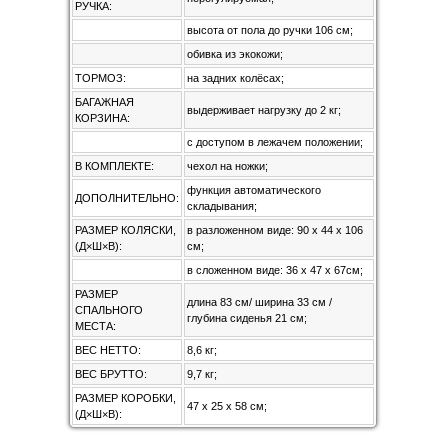
РУЧКА:
высота от пола до ручки 106 см;
обивка из экокожи;
ТОРМОЗ:
на задних колёсах;
БАГАЖНАЯ
выдерживает нагрузку до 2 кг;
КОРЗИНА:
с доступом в лежачем положении;
В КОМПЛЕКТЕ:
чехол на ножки;
функция автоматического
ДОПОЛНИТЕЛЬНО:
складывания;
РАЗМЕР КОЛЯСКИ,
в разложенном виде: 90 x 44 x 106
(Д×Ш×В):
см;
в сложенном виде: 36 x 47 x 67см;
РАЗМЕР
длина 83 см/ ширина 33 см /
СПАЛЬНОГО
глубина сиденья 21 см;
МЕСТА:
ВЕС НЕТТО:
8,6 кг;
ВЕС БРУТТО:
9,7 кг;
РАЗМЕР КОРОБКИ,
47 x 25 x 58 см;
(Д×Ш×В):