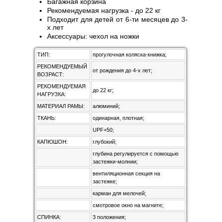
Багажная корзина
Рекомендуемая нагрузка - до 22 кг
Подходит для детей от 6-ти месяцев до 3-
х лет
Аксессуары: чехол на ножки
ТИП:
прогулочная коляска-книжка;
РЕКОМЕНДУЕМЫЙ
от рождения до 4-х лет;
ВОЗРАСТ:
РЕКОМЕНДУЕМАЯ
до 22 кг;
НАГРУЗКА:
МАТЕРИАЛ РАМЫ:
алюминий;
ТКАНЬ:
одинарная, плотная;
UPF+50;
КАПЮШОН:
глубокий;
глубина регулируется с помощью
застежки-молнии;
вентиляционная секция на
застежке;
карман для мелочей;
смотровое окно на магните;
СПИНКА:
3 положения;