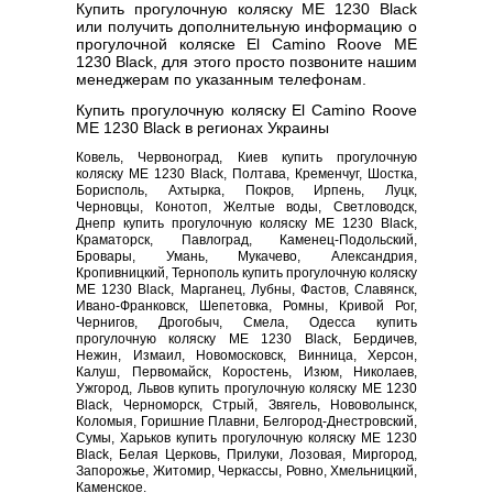
Купить прогулочную коляску ME 1230 Black
или получить дополнительную информацию о
прогулочной коляске El Camino Roove ME
1230 Black, для этого просто позвоните нашим
менеджерам по указанным телефонам.
Купить прогулочную коляску El Camino Roove
ME 1230 Black в регионах Украины
Ковель, Червоноград, Киев купить прогулочную
коляску ME 1230 Black, Полтава, Кременчуг, Шостка,
Борисполь, Ахтырка, Покров, Ирпень, Луцк,
Черновцы, Конотоп, Желтые воды, Светловодск,
Днепр купить прогулочную коляску ME 1230 Black,
Краматорск, Павлоград, Каменец-Подольский,
Бровары, Умань, Мукачево, Александрия,
Кропивницкий, Тернополь купить прогулочную коляску
ME 1230 Black, Марганец, Лубны, Фастов, Славянск,
Ивано-Франковск, Шепетовка, Ромны, Кривой Рог,
Чернигов, Дрогобыч, Смела, Одесса купить
прогулочную коляску ME 1230 Black, Бердичев,
Нежин, Измаил, Новомосковск, Винница, Херсон,
Калуш, Первомайск, Коростень, Изюм, Николаев,
Ужгород, Львов купить прогулочную коляску ME 1230
Black, Черноморск, Стрый, Звягель, Нововолынск,
Коломыя, Горишние Плавни, Белгород-Днестровский,
Сумы, Харьков купить прогулочную коляску ME 1230
Black, Белая Церковь, Прилуки, Лозовая, Миргород,
Запорожье, Житомир, Черкассы, Ровно, Хмельницкий,
Каменское.