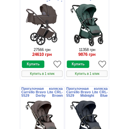
коричневая 2 в 1
зеленая с
люлька и блок
подстаканником
27566 грн
11358 грн
24610 грн
9876 грн
Купить в 1 клик
Купить в 1 клик
Прогулочная коляска
Прогулочная коляска
Carrello Bravo Lite CRL-
Carrello Bravo Lite CRL-
5529 Derby Brown
5529 Midnight Blue
коричневая с
темно-синяя с
подстаканником
подстаканником