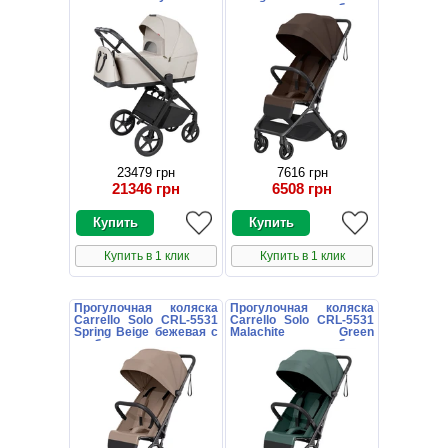
серая
коричневая с глубоким
капюшоном
23479 грн
7616 грн
21346 грн
6508 грн
Купить в 1 клик
Купить в 1 клик
Прогулочная коляска
Прогулочная коляска
Carrello Solo CRL-5531
Carrello Solo CRL-5531
Spring Beige бежевая с
Malachite Green
глубоким капюшоном
зеленая с глубоким
капюшоном