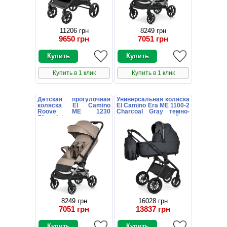
11206 грн
8249 грн
9650 грн
7051 грн
Купить в 1 клик
Купить в 1 клик
Детская прогулочная
Универсальная коляска
коляска El Camino
El Camino Era ME 1100-2
Roove ME 1230
Charcoal Gray темно-
Chocolate коричневая
серая с люлькой и
блоком
8249 грн
16028 грн
7051 грн
13837 грн