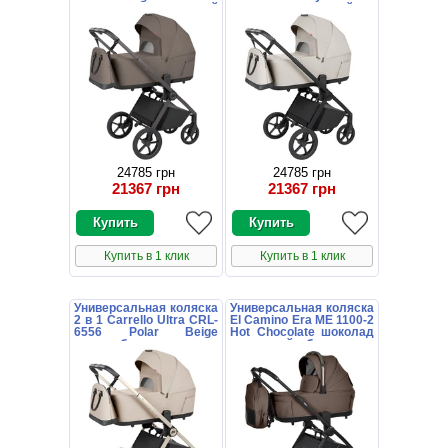
коричневая с люлькой
серая с люлькой и
и блоком
блоком
24785 грн
24785 грн
21367 грн
21367 грн
Купить в 1 клик
Купить в 1 клик
Универсальная коляска
Универсальная коляска
2 в 1 Carrello Ultra CRL-
El Camino Era ME 1100-2
6556 Polar Beige
Hot Chocolate шоколад
светло-бежевая с
с люлькой и блоком
люлькой и блоком