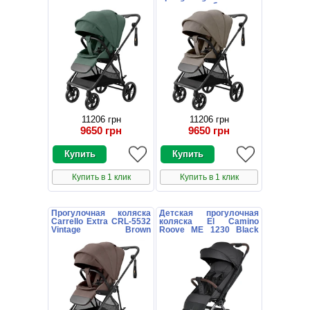
зеленая с поворотным
поворотным блоком
блоком
11206 грн
11206 грн
9650 грн
9650 грн
Купить в 1 клик
Купить в 1 клик
Прогулочная коляска
Детская прогулочная
Carrello Extra CRL-5532
коляска El Camino
Vintage Brown
Roove ME 1230 Black
коричневая с
черная
поворотным блоком