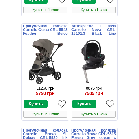
Купить в 1 клик
Купить в 1 клик
Прогулочная коляска
Автокресло + база
Carrello Costa CRL-5543
Carrello Nova CRL-
Feather Beige
16101/3 Black Line
коричневая с
черное поворотное i-
поворотным блоком
Size Isofix
11260 грн
8875 грн
9790 грн
7585 грн
Купить в 1 клик
Купить в 1 клик
Прогулочная коляска
Прогулочная коляска
Carrello Bravo SL
Carrello Bravo CRL-5515
Deluxe CRL-5520 Ink
Forest Grey серая с