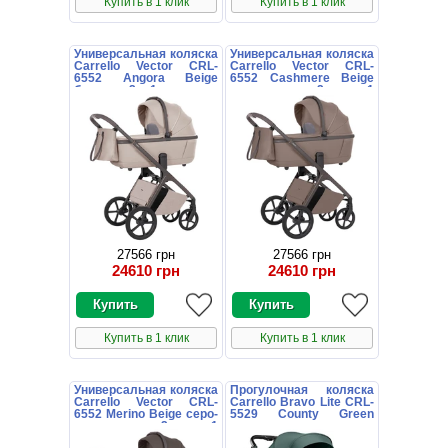
Купить в 1 клик
Купить в 1 клик
Универсальная коляска
Универсальная коляска
Carrello Vector CRL-
Carrello Vector CRL-
6552 Angora Beige
6552 Cashmere Beige
бежевая 2 в 1 люлька и
коричневая 2 в 1
блок
люлька и блок
27566 грн
27566 грн
24610 грн
24610 грн
Купить в 1 клик
Купить в 1 клик
Универсальная коляска
Прогулочная коляска
Carrello Vector CRL-
Carrello Bravo Lite CRL-
6552 Merino Beige серо-
5529 County Green
коричневая 2 в 1
зеленая с
люлька и блок
подстаканником