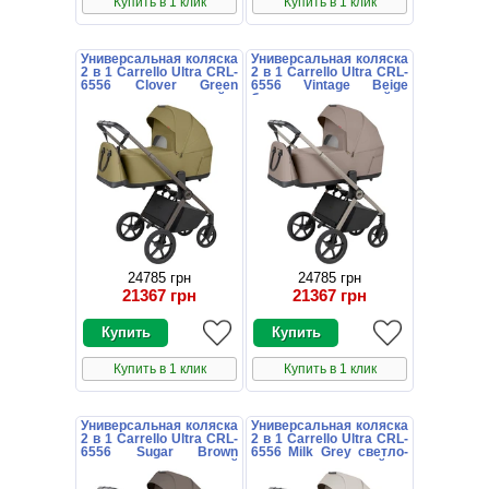
Купить в 1 клик
Купить в 1 клик
Универсальная коляска
Универсальная коляска
2 в 1 Carrello Ultra CRL-
2 в 1 Carrello Ultra CRL-
6556 Clover Green
6556 Vintage Beige
оливковая с люлькой и
бежевая с люлькой и
блоком
блоком
24785 грн
24785 грн
21367 грн
21367 грн
Купить в 1 клик
Купить в 1 клик
Универсальная коляска
Универсальная коляска
2 в 1 Carrello Ultra CRL-
2 в 1 Carrello Ultra CRL-
6556 Sugar Brown
6556 Milk Grey светло-
коричневая с люлькой
серая с люлькой и
и блоком
блоком