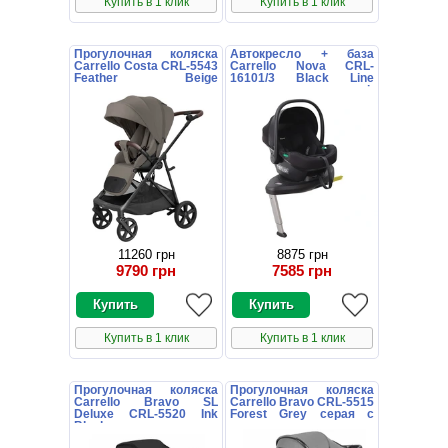
Купить в 1 клик
Купить в 1 клик
Прогулочная коляска
Автокресло + база
Carrello Costa CRL-5543
Carrello Nova CRL-
Feather Beige
16101/3 Black Line
коричневая с
черное поворотное i-
поворотным блоком
Size Isofix
11260 грн
8875 грн
9790 грн
7585 грн
Купить в 1 клик
Купить в 1 клик
Прогулочная коляска
Прогулочная коляска
Carrello Bravo SL
Carrello Bravo CRL-5515
Deluxe CRL-5520 Ink
Forest Grey серая с
Black черная
чехлом на ножки