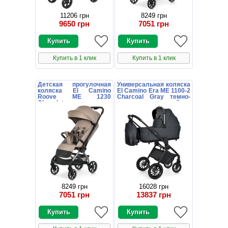
11206 грн
8249 грн
9650 грн
7051 грн
Купить в 1 клик
Купить в 1 клик
Детская прогулочная
Универсальная коляска
коляска El Camino
El Camino Era ME 1100-2
Roove ME 1230
Charcoal Gray темно-
Chocolate коричневая
серая с люлькой и
блоком
8249 грн
16028 грн
7051 грн
13837 грн