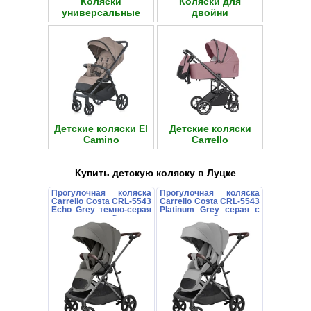
Коляски
Коляски для
универсальные
двойни
Детские коляски El
Детские коляски
Camino
Carrello
Купить детскую коляску в Луцке
Прогулочная коляска
Прогулочная коляска
Carrello Costa CRL-5543
Carrello Costa CRL-5543
Echo Grey темно-серая
Platinum Grey серая с
с поворотным блоком
поворотным блоком