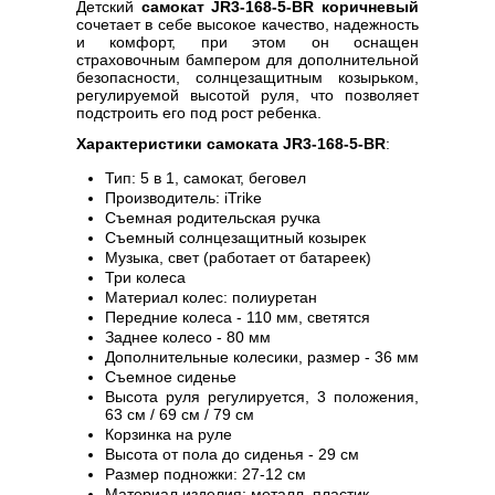
Детский
самокат JR3-168-5-BR коричневый
сочетает в себе высокое качество, надежность
и комфорт, при этом он оснащен
страховочным бампером для дополнительной
безопасности, солнцезащитным козырьком,
регулируемой высотой руля, что позволяет
подстроить его под рост ребенка.
Характеристики самоката JR3-168-5-BR
:
Тип: 5 в 1, самокат, беговел
Производитель: iTrike
Съемная родительская ручка
Съемный солнцезащитный козырек
Музыка, свет (работает от батареек)
Три колеса
Материал колес: полиуретан
Передние колеса - 110 мм, светятся
Заднее колесо - 80 мм
Дополнительные колесики, размер - 36 мм
Съемное сиденье
Высота руля регулируется, 3 положения,
63 см / 69 см / 79 см
Корзинка на руле
Высота от пола до сиденья - 29 см
Размер подножки: 27-12 см
Материал изделия: металл, пластик