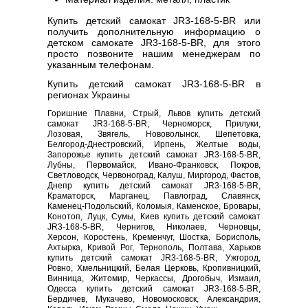
Купить детский самокат JR3-168-5-BR или
получить дополнительную информацию о
детском самокате JR3-168-5-BR, для этого
просто позвоните нашим менеджерам по
указанным телефонам.
Купить детский самокат JR3-168-5-BR в
регионах Украины
Горишние Плавни, Стрый, Львов купить детский
самокат JR3-168-5-BR, Черноморск, Прилуки,
Лозовая, Звягель, Нововолынск, Шепетовка,
Белгород-Днестровский, Ирпень, Желтые воды,
Запорожье купить детский самокат JR3-168-5-BR,
Лубны, Первомайск, Ивано-Франковск, Покров,
Светловодск, Червоноград, Калуш, Миргород, Фастов,
Днепр купить детский самокат JR3-168-5-BR,
Краматорск, Марганец, Павлоград, Славянск,
Каменец-Подольский, Коломыя, Каменское, Бровары,
Конотоп, Луцк, Сумы, Киев купить детский самокат
JR3-168-5-BR, Чернигов, Николаев, Черновцы,
Херсон, Коростень, Кременчуг, Шостка, Борисполь,
Ахтырка, Кривой Рог, Тернополь, Полтава, Харьков
купить детский самокат JR3-168-5-BR, Ужгород,
Ровно, Хмельницкий, Белая Церковь, Кропивницкий,
Винница, Житомир, Черкассы, Дрогобыч, Измаил,
Одесса купить детский самокат JR3-168-5-BR,
Бердичев, Мукачево, Новомосковск, Александрия,