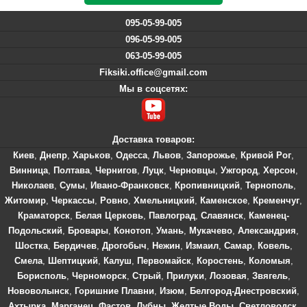
095-05-99-005
096-05-99-005
063-05-99-005
Fiksiki.office@gmail.com
Мы в соцсетях:
Доставка товаров:
Киев
,
Днепр
,
Харьков
,
Одесса
,
Львов
,
Запорожье
,
Кривой Рог
,
Винница
,
Полтава
,
Чернигов
,
Луцк
,
Черновцы
,
Ужгород
,
Херсон
,
Николаев
,
Сумы
,
Ивано-Франковск
,
Кропивницкий
,
Тернополь
,
Житомир
,
Черкассы
,
Ровно
,
Хмельницкий
,
Каменское
,
Кременчуг
,
Краматорск
,
Белая Церковь
,
Павлоград
,
Славянск
,
Каменец-
Подольский
,
Бровары
,
Конотоп
,
Умань
,
Мукачево
,
Александрия
,
Шостка
,
Бердичев
,
Дрогобыч
,
Нежин
,
Измаил
,
Самар
,
Ковель
,
Смела
,
Шептицкий
,
Калуш
,
Первомайск
,
Коростень
,
Коломыя
,
Борисполь
,
Черноморск
,
Стрый
,
Прилуки
,
Лозовая
,
Звягель
,
Нововолынск
,
Горишние Плавни
,
Изюм
,
Белгород-Днестровский
,
Ахтырка
,
Марганец
,
Фастов
,
Лубны
,
Желтые Воды
,
Светловодск
,