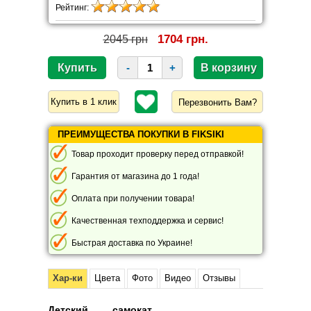
Рейтинг:
1704 грн.
2045 грн
-
+
Перезвонить Вам?
ПРЕИМУЩЕСТВА ПОКУПКИ В FIKSIKI
Товар проходит проверку перед отправкой!
Гарантия от магазина до 1 года!
Оплата при получении товара!
Качественная техподдержка и сервис!
Быстрая доставка по Украине!
Хар-ки
Цвета
Фото
Видео
Отзывы
Детский самокат