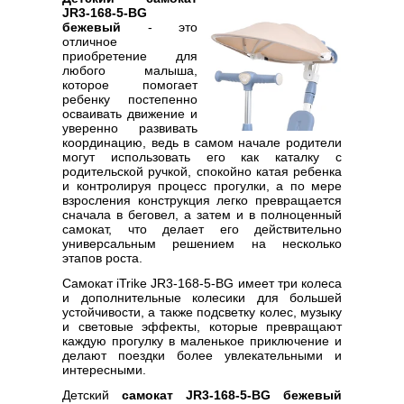
JR3-168-5-BG
бежевый
- это
отличное
приобретение для
любого малыша,
которое помогает
ребенку постепенно
осваивать движение и
уверенно развивать
координацию, ведь в самом начале родители
могут использовать его как каталку с
родительской ручкой, спокойно катая ребенка
и контролируя процесс прогулки, а по мере
взросления конструкция легко превращается
сначала в беговел, а затем и в полноценный
самокат, что делает его действительно
универсальным решением на несколько
этапов роста.
Самокат iTrike JR3-168-5-BG имеет три колеса
и дополнительные колесики для большей
устойчивости, а также подсветку колес, музыку
и световые эффекты, которые превращают
каждую прогулку в маленькое приключение и
делают поездки более увлекательными и
интересными.
Детский
самокат JR3-168-5-BG бежевый