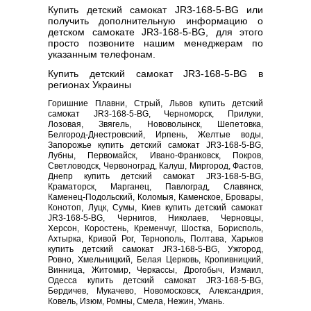
Купить детский самокат JR3-168-5-BG или
получить дополнительную информацию о
детском самокате JR3-168-5-BG, для этого
просто позвоните нашим менеджерам по
указанным телефонам.
Купить детский самокат JR3-168-5-BG в
регионах Украины
Горишние Плавни, Стрый, Львов купить детский
самокат JR3-168-5-BG, Черноморск, Прилуки,
Лозовая, Звягель, Нововолынск, Шепетовка,
Белгород-Днестровский, Ирпень, Желтые воды,
Запорожье купить детский самокат JR3-168-5-BG,
Лубны, Первомайск, Ивано-Франковск, Покров,
Светловодск, Червоноград, Калуш, Миргород, Фастов,
Днепр купить детский самокат JR3-168-5-BG,
Краматорск, Марганец, Павлоград, Славянск,
Каменец-Подольский, Коломыя, Каменское, Бровары,
Конотоп, Луцк, Сумы, Киев купить детский самокат
JR3-168-5-BG, Чернигов, Николаев, Черновцы,
Херсон, Коростень, Кременчуг, Шостка, Борисполь,
Ахтырка, Кривой Рог, Тернополь, Полтава, Харьков
купить детский самокат JR3-168-5-BG, Ужгород,
Ровно, Хмельницкий, Белая Церковь, Кропивницкий,
Винница, Житомир, Черкассы, Дрогобыч, Измаил,
Одесса купить детский самокат JR3-168-5-BG,
Бердичев, Мукачево, Новомосковск, Александрия,
Ковель, Изюм, Ромны, Смела, Нежин, Умань.