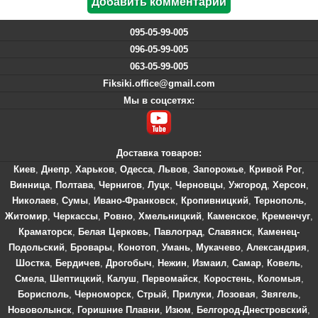
095-05-99-005
096-05-99-005
063-05-99-005
Fiksiki.office@gmail.com
Мы в соцсетях:
Доставка товаров:
Киев
,
Днепр
,
Харьков
,
Одесса
,
Львов
,
Запорожье
,
Кривой Рог
,
Винница
,
Полтава
,
Чернигов
,
Луцк
,
Черновцы
,
Ужгород
,
Херсон
,
Николаев
,
Сумы
,
Ивано-Франковск
,
Кропивницкий
,
Тернополь
,
Житомир
,
Черкассы
,
Ровно
,
Хмельницкий
,
Каменское
,
Кременчуг
,
Краматорск
,
Белая Церковь
,
Павлоград
,
Славянск
,
Каменец-
Подольский
,
Бровары
,
Конотоп
,
Умань
,
Мукачево
,
Александрия
,
Шостка
,
Бердичев
,
Дрогобыч
,
Нежин
,
Измаил
,
Самар
,
Ковель
,
Смела
,
Шептицкий
,
Калуш
,
Первомайск
,
Коростень
,
Коломыя
,
Борисполь
,
Черноморск
,
Стрый
,
Прилуки
,
Лозовая
,
Звягель
,
Нововолынск
,
Горишние Плавни
,
Изюм
,
Белгород-Днестровский
,