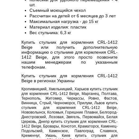
шт.
Съемный моющийся чехол
Рассчитан на детей от 6 месяцев до 3 лет
Максимальная нагрузка - до 15 кг
Материал изделия: пластик
Вес стульчика: 6,3 кг
Купить стульчик для кормления CRL-1412
Beige или получить дополнительную
информацию о стульчике для кормления CRL-
1412 Beige, для этого просто позвоните
нашим менеджерам по указанным
телефонам.
Купить стульчик для кормления CRL-1412
Beige в регионах Украины
Кропивницкий, Хмельницкий, Харьков купить стульчик
для кормления CRL-1412 Beige, Марганец, Полтава,
Тернополь, Житомир, Черкассы, Ровно, Фастов,
Винница, Стрый, Черноморск, Прилуки, Львов купить
стульчик для кормления CRL-1412 Beige,
Нововолынск, Коломыя, Горишние Плавни, Белгород-
Днестровский, Лозовая, Звягель, Первомайск, Белая
Церковь, Днепр купить стульчик для кормления CRL-
1412 Beige, Бровары, Конотоп, Краматорск, Каменец-
Подольский, Каменское, Павлоград, Славянск,
Кременчуг, Умань, Киев купить стульчик для