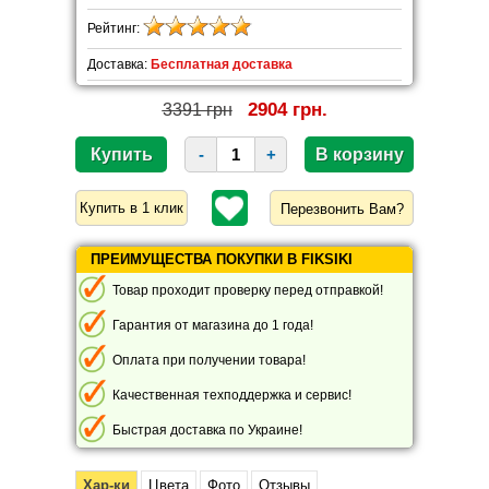
Рейтинг:
Доставка:
Бесплатная доставка
2904 грн.
3391 грн
-
+
Перезвонить Вам?
ПРЕИМУЩЕСТВА ПОКУПКИ В FIKSIKI
Товар проходит проверку перед отправкой!
Гарантия от магазина до 1 года!
Оплата при получении товара!
Качественная техподдержка и сервис!
Быстрая доставка по Украине!
Хар-ки
Цвета
Фото
Отзывы