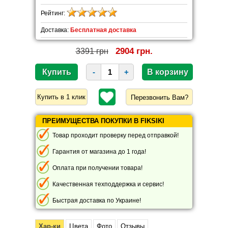
Рейтинг:
Доставка:
Бесплатная доставка
2904 грн.
3391 грн
-
+
Перезвонить Вам?
ПРЕИМУЩЕСТВА ПОКУПКИ В FIKSIKI
Товар проходит проверку перед отправкой!
Гарантия от магазина до 1 года!
Оплата при получении товара!
Качественная техподдержка и сервис!
Быстрая доставка по Украине!
Хар-ки
Цвета
Фото
Отзывы