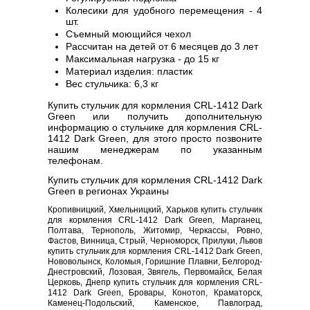
Колесики для удобного перемещения - 4
шт.
Съемный моющийся чехол
Рассчитан на детей от 6 месяцев до 3 лет
Максимальная нагрузка - до 15 кг
Материал изделия: пластик
Вес стульчика: 6,3 кг
Купить стульчик для кормления CRL-1412 Dark
Green или получить дополнительную
информацию о стульчике для кормления CRL-
1412 Dark Green, для этого просто позвоните
нашим менеджерам по указанным
телефонам.
Купить стульчик для кормления CRL-1412 Dark
Green в регионах Украины
Кропивницкий, Хмельницкий, Харьков купить стульчик
для кормления CRL-1412 Dark Green, Марганец,
Полтава, Тернополь, Житомир, Черкассы, Ровно,
Фастов, Винница, Стрый, Черноморск, Прилуки, Львов
купить стульчик для кормления CRL-1412 Dark Green,
Нововолынск, Коломыя, Горишние Плавни, Белгород-
Днестровский, Лозовая, Звягель, Первомайск, Белая
Церковь, Днепр купить стульчик для кормления CRL-
1412 Dark Green, Бровары, Конотоп, Краматорск,
Каменец-Подольский, Каменское, Павлоград,