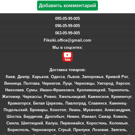
095-05-99-005
096-05-99-005
063-05-99-005
Fiksiki.office@gmail.com
Мы в соцсетях:
Доставка товаров:
Киев
,
Днепр
,
Харьков
,
Одесса
,
Львов
,
Запорожье
,
Кривой Рог
,
Винница
,
Полтава
,
Чернигов
,
Луцк
,
Черновцы
,
Ужгород
,
Херсон
,
Николаев
,
Сумы
,
Ивано-Франковск
,
Кропивницкий
,
Тернополь
,
Житомир
,
Черкассы
,
Ровно
,
Хмельницкий
,
Каменское
,
Кременчуг
,
Краматорск
,
Белая Церковь
,
Павлоград
,
Славянск
,
Каменец-
Подольский
,
Бровары
,
Конотоп
,
Умань
,
Мукачево
,
Александрия
,
Шостка
,
Бердичев
,
Дрогобыч
,
Нежин
,
Измаил
,
Самар
,
Ковель
,
Смела
,
Шептицкий
,
Калуш
,
Первомайск
,
Коростень
,
Коломыя
,
Борисполь
,
Черноморск
,
Стрый
,
Прилуки
,
Лозовая
,
Звягель
,