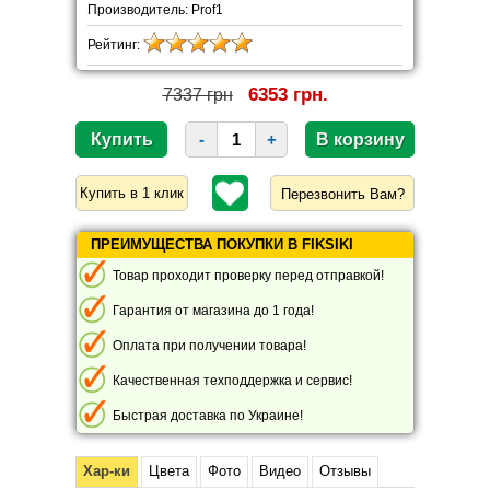
Производитель: Prof1
Рейтинг:
6353 грн.
7337 грн
-
+
Перезвонить Вам?
ПРЕИМУЩЕСТВА ПОКУПКИ В FIKSIKI
Товар проходит проверку перед отправкой!
Гарантия от магазина до 1 года!
Оплата при получении товара!
Качественная техподдержка и сервис!
Быстрая доставка по Украине!
Хар-ки
Цвета
Фото
Видео
Отзывы