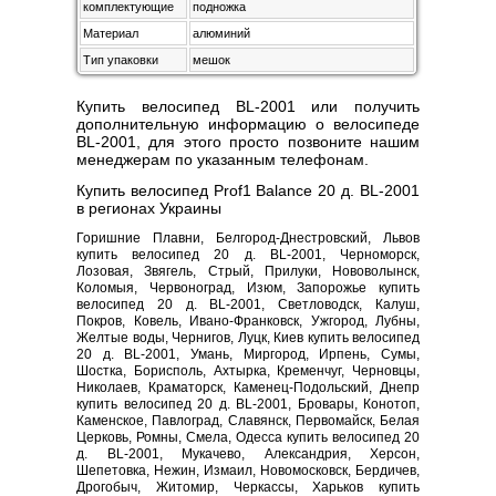
комплектующие
подножка
Материал
алюминий
Тип упаковки
мешок
Купить велосипед BL-2001 или получить
дополнительную информацию о велосипеде
BL-2001, для этого просто позвоните нашим
менеджерам по указанным телефонам.
Купить велосипед Prof1 Balance 20 д. BL-2001
в регионах Украины
Горишние Плавни, Белгород-Днестровский, Львов
купить велосипед 20 д. BL-2001, Черноморск,
Лозовая, Звягель, Стрый, Прилуки, Нововолынск,
Коломыя, Червоноград, Изюм, Запорожье купить
велосипед 20 д. BL-2001, Светловодск, Калуш,
Покров, Ковель, Ивано-Франковск, Ужгород, Лубны,
Желтые воды, Чернигов, Луцк, Киев купить велосипед
20 д. BL-2001, Умань, Миргород, Ирпень, Сумы,
Шостка, Борисполь, Ахтырка, Кременчуг, Черновцы,
Николаев, Краматорск, Каменец-Подольский, Днепр
купить велосипед 20 д. BL-2001, Бровары, Конотоп,
Каменское, Павлоград, Славянск, Первомайск, Белая
Церковь, Ромны, Смела, Одесса купить велосипед 20
д. BL-2001, Мукачево, Александрия, Херсон,
Шепетовка, Нежин, Измаил, Новомосковск, Бердичев,
Дрогобыч, Житомир, Черкассы, Харьков купить