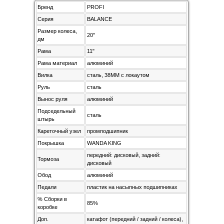
Бренд
PROFI
Серия
BALANCE
Размер колеса,
20"
дм
Рама
11"
Рама материал
алюминий
Вилка
сталь, 38MM с локаутом
Руль
сталь
Вынос руля
алюминий
Подседельный
сталь
штырь
Кареточный узел
промподшипник
Покрышка
WANDA KING
передний: дисковый, задний:
Тормоза
дисковый
Обод
алюминий
Педали
пластик на насыпных подшипниках
% Сборки в
85%
коробке
Доп.
катафот (передний / задний / колеса),