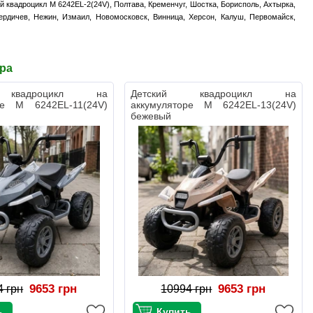
й квадроцикл M 6242EL-2(24V), Полтава, Кременчуг, Шостка, Борисполь, Ахтырка,
ердичев, Нежин, Измаил, Новомосковск, Винница, Херсон, Калуш, Первомайск,
ара
 квадроцикл на
Детский квадроцикл на
ре M 6242EL-11(24V)
аккумуляторе M 6242EL-13(24V)
бежевый
9653 грн
9653 грн
4 грн
10994 грн