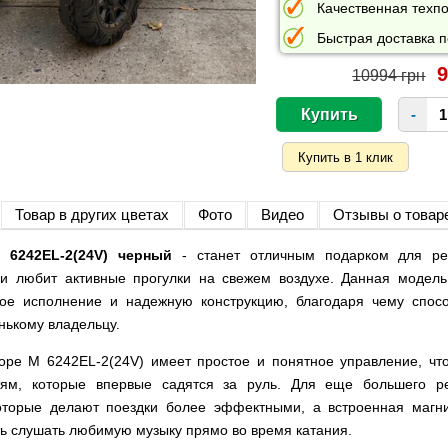
Качественная техпо
Быстрая доставка п
9
10994 грн
-
Товар в других цветах
Фото
Видео
Отзывы о товар
 6242EL-2(24V) черный
- станет отличным подарком для ре
 и любит активные прогулки на свежем воздухе. Данная модель
ное исполнение и надежную конструкцию, благодаря чему спос
нькому владельцу.
оре M 6242EL-2(24V) имеет простое и понятное управление, что
тям, которые впервые садятся за руль. Для еще большего 
оторые делают поездки более эффектными, а встроенная магн
ть слушать любимую музыку прямо во время катания.