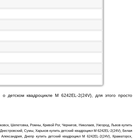
 о детском квадроцикле M 6242EL-2(24V), для этого просто
овск, Шепетовка, Ромны, Кривой Рог, Чернигов, Николаев, Ужгород, Львов купить
Днестровский, Сумы, Харьков купить детский квадроцикл M 6242EL-2(24V), Белая
 Александрия, Днепр купить детский квадроцикл M 6242EL-2(24V), Краматорск,