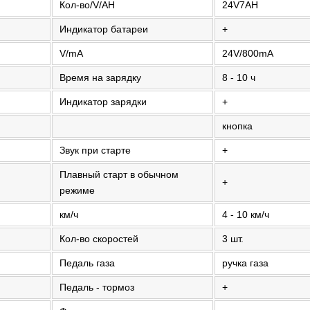
Кол-во/V/AH
24V7AH
Индикатор батареи
+
V/mA
24V/800mA
Время на зарядку
8 - 10 ч
Индикатор зарядки
+
кнопка
Звук при старте
+
Плавный старт в обычном
+
режиме
км/ч
4 - 10 км/ч
Кол-во скоростей
3 шт.
Педаль газа
ручка газа
Педаль - тормоз
+