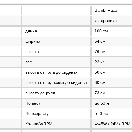
Bambi Racer
квадроцикл
длина
100 см
ширина
64 см
высота
76 см
вес
22 кг
высота от пола до сиденья
50 см
высота от подножки до сиденья
30 cм
высота до руля
73 см
По весу
до 50 кг
По возрасту
от 3 лет
Кол-во/V/RPM
4*45W / 24V / RPM