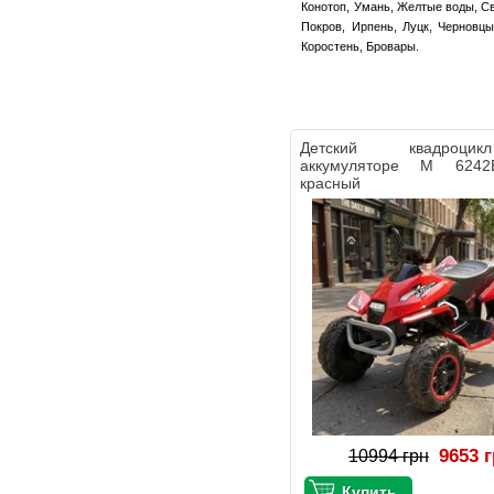
Конотоп, Умань, Желтые воды, Св
Покров, Ирпень, Луцк, Черновцы
Коростень, Бровары.
Детский квадроц
аккумуляторе M 6242E
красный
9653 
10994 грн