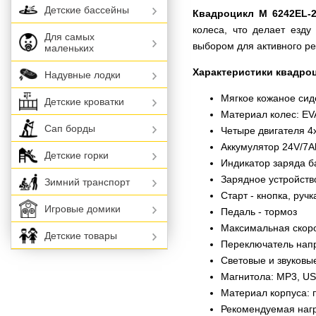
Детские бассейны
Квадроцикл M 6242EL-2
колеса, что делает езд
Для самых
выбором для активного ре
маленьких
Характеристики квадроц
Надувные лодки
Мягкое кожаное сид
Детские кроватки
Материал колес: EV
Сап борды
Четыре двигателя 4
Аккумулятор 24V/7A
Детские горки
Индикатор заряда б
Зарядное устройств
Зимний транспорт
Старт - кнопка, ручк
Игровые домики
Педаль - тормоз
Максимальная скорос
Детские товары
Переключатель нап
Световые и звуковы
Магнитола: MP3, USB
Материал корпуса: 
Рекомендуемая нагру