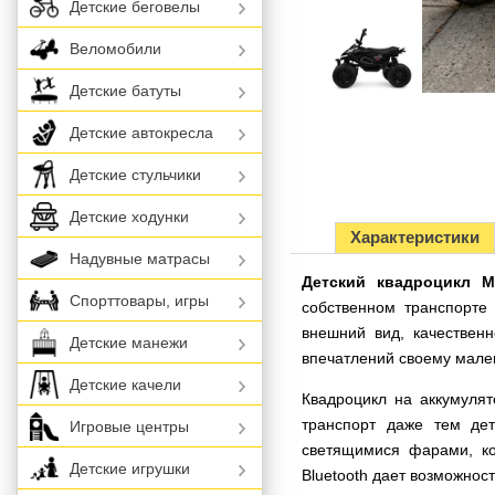
Детские беговелы
Веломобили
Детские батуты
Детские автокресла
Детские стульчики
Детские ходунки
Характеристики
Надувные матрасы
Детский квадроцикл M
Спорттовары, игры
собственном транспорте
внешний вид, качествен
Детские манежи
впечатлений своему мале
Детские качели
Квадроцикл на аккумулят
транспорт даже тем де
Игровые центры
светящимися фарами, к
Детские игрушки
Bluetooth дает возможнос