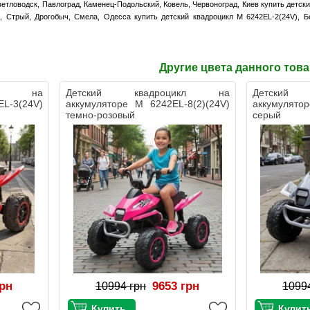
етловодск, Павлоград, Каменец-Подольский, Ковель, Червоноград, Киев купить детски
, Стрый, Дрогобыч, Смела, Одесса купить детский квадроцикл M 6242EL-2(24V), Б
Другие цвета данного тов
икл на
Детский квадроцикл на
Детский
L-3(24V)
аккумуляторе M 6242EL-8(2)(24V)
аккумулято
темно-розовый
серый
грн
9653 грн
10994 грн
1099