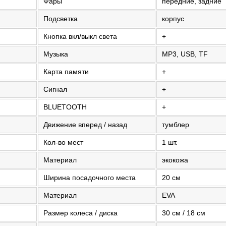
Фары
передние, задние
Подсветка
корпус
Кнопка вкл/выкл света
+
Музыка
MP3, USB, TF
Карта памяти
+
Сигнал
+
BLUETOOTH
+
Движение вперед / назад
тумблер
Кол-во мест
1 шт.
Материал
экокожа
Ширина посадочного места
20 см
Материал
EVA
Размер колеса / диска
30 см / 18 см