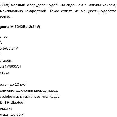
(24V) черный
оборудован удобным сиденьем с мягким чехлом, 
у максимально комфортной. Такое сочетание мощности, удобст
бенка.
икла M 6242EL-2(24V)
:
енье
A
х45W / 24V
h
атареи
о 24V/800AH
а газа
ть - до 10 км/ч
равления движения вперед-назад
е эффекты, музыка, светятся фары
, TF, Bluetooth
пластик
зка - до 50 кг