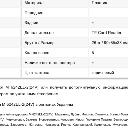
Материал
Пластик
Передние
-
Задние
+
Дополнительно
TF Card Reader
Брутто / Размер
26 кг / 90х55х38 см
Кол-во слоев
5
Наличие цветного постера
+
Цвет картона
коричневый
икл M 6242EL-2(24V) или получить дополнительную информацию
ерам по указанным телефонам.
л M 6242EL-2(24V) в регионах Украины
детский квадроцикл M 6242EL-2(24V), Марганец, Лубны, Фастов, Славянск, Ивано-Франк
4V), Черноморск, Звягель, Нововолынск, Коломыя, Изюм, Горишние Плавни, Белгород-
город, Запорожье, Житомир, Черкассы, Ровно, Хмельницкий, Каменское, Мукачево,