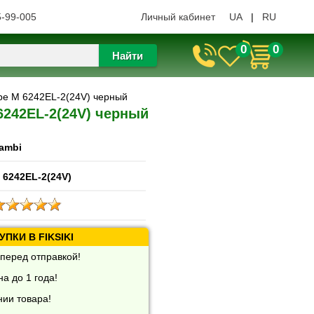
5-99-005
Личный кабинет
UA
|
RU
0
0
Найти
оре M 6242EL-2(24V) черный
6242EL-2(24V) черный
ambi
 6242EL-2(24V)
ПКИ В FIKSIKI
перед отправкой!
а до 1 года!
нии товара!