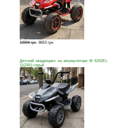
10994 грн
.
9653 грн
.
Детский квадроцикл на аккумуляторе M 6242EL-
11(24V) серый