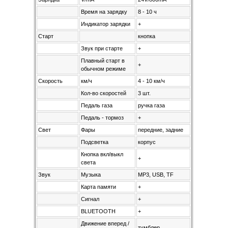
Время на зарядку
8 - 10 ч
Индикатор зарядки
+
Старт
кнопка
Звук при старте
+
Плавный старт в
+
обычном режиме
Скорость
км/ч
4 - 10 км/ч
Кол-во скоростей
3 шт.
Педаль газа
ручка газа
Педаль - тормоз
+
Свет
Фары
передние, задние
Подсветка
корпус
Кнопка вкл/выкл
+
света
Звук
Музыка
MP3, USB, TF
Карта памяти
+
Сигнал
+
BLUETOOTH
+
Движение вперед /
тумблер