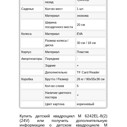
назад
Сиденье
Кол-во мест
1 шт.
Материал
экокожа
Ширина
20 см
посадочного места
Колеса
Материал
EVA
Размер колеса /
30 см / 18 см
диска
Корпус
Материал
Пластик
Амортизаторы
Передние
-
Задние
+
Дополнительно
TF Card Reader
Коробка
Брутто / Размер
26 кг / 90х55х38 см
Кол-во слоев
5
Наличие цветного
+
постера
Цвет картона
коричневый
Купить детский квадроцикл M 6242EL-8(2)
(24V) или получить дополнительную
информацию о детском квадроцикле M