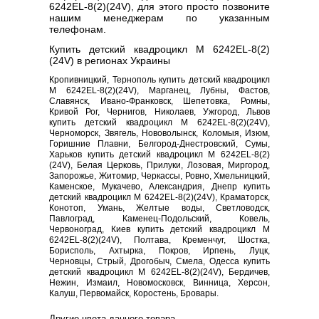
6242EL-8(2)(24V), для этого просто позвоните
нашим менеджерам по указанным
телефонам.
Купить детский квадроцикл M 6242EL-8(2)
(24V) в регионах Украины
Кропивницкий, Тернополь купить детский квадроцикл
M 6242EL-8(2)(24V), Марганец, Лубны, Фастов,
Славянск, Ивано-Франковск, Шепетовка, Ромны,
Кривой Рог, Чернигов, Николаев, Ужгород, Львов
купить детский квадроцикл M 6242EL-8(2)(24V),
Черноморск, Звягель, Нововолынск, Коломыя, Изюм,
Горишние Плавни, Белгород-Днестровский, Сумы,
Харьков купить детский квадроцикл M 6242EL-8(2)
(24V), Белая Церковь, Прилуки, Лозовая, Миргород,
Запорожье, Житомир, Черкассы, Ровно, Хмельницкий,
Каменское, Мукачево, Александрия, Днепр купить
детский квадроцикл M 6242EL-8(2)(24V), Краматорск,
Конотоп, Умань, Желтые воды, Светловодск,
Павлоград, Каменец-Подольский, Ковель,
Червоноград, Киев купить детский квадроцикл M
6242EL-8(2)(24V), Полтава, Кременчуг, Шостка,
Борисполь, Ахтырка, Покров, Ирпень, Луцк,
Черновцы, Стрый, Дрогобыч, Смела, Одесса купить
детский квадроцикл M 6242EL-8(2)(24V), Бердичев,
Нежин, Измаил, Новомосковск, Винница, Херсон,
Калуш, Первомайск, Коростень, Бровары.
Другие цвета данного товара