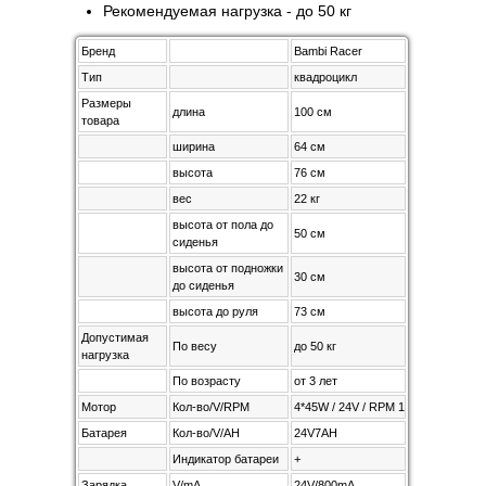
Рекомендуемая нагрузка - до 50 кг
Бренд
Bambi Racer
Тип
квадроцикл
Размеры
длина
100 см
товара
ширина
64 см
высота
76 см
вес
22 кг
высота от пола до
50 см
сиденья
высота от подножки
30 cм
до сиденья
высота до руля
73 см
Допустимая
По весу
до 50 кг
нагрузка
По возрасту
от 3 лет
Мотор
Кол-во/V/RPM
4*45W / 24V / RPM 13500
Батарея
Кол-во/V/AH
24V7AH
Индикатор батареи
+
Зарядка
V/mA
24V/800mA