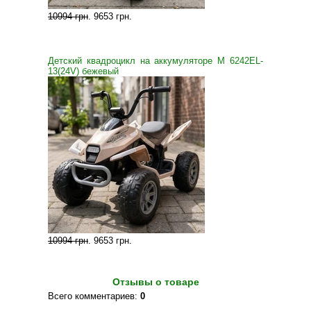
10994 грн
.
9653 грн
.
Детский квадроцикл на аккумуляторе M 6242EL-
13(24V) бежевый
10994 грн
.
9653 грн
.
Отзывы о товаре
Всего комментариев
:
0