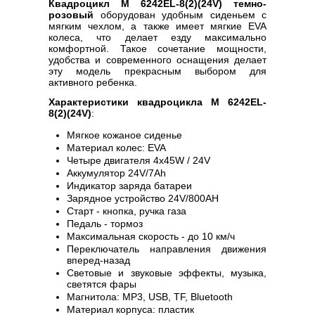
Квадроцикл M 6242EL-8(2)(24V) темно-
розовый
оборудован удобным сиденьем с
мягким чехлом, а также имеет мягкие EVA
колеса, что делает езду максимально
комфортной. Такое сочетание мощности,
удобства и современного оснащения делает
эту модель прекрасным выбором для
активного ребенка.
Характеристики квадроцикла M 6242EL-
8(2)(24V)
:
Мягкое кожаное сиденье
Материал колес: EVA
Четыре двигателя 4х45W / 24V
Аккумулятор 24V/7Ah
Индикатор заряда батареи
Зарядное устройство 24V/800AH
Старт - кнопка, ручка газа
Педаль - тормоз
Максимальная скорость - до 10 км/ч
Переключатель направления движения
вперед-назад
Световые и звуковые эффекты, музыка,
светятся фары
Магнитола: MP3, USB, TF, Bluetooth
Материал корпуса: пластик