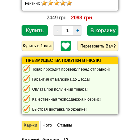
Рейтинг:
2093 грн.
2449 грн
-
+
Перезвонить Вам?
ПРЕИМУЩЕСТВА ПОКУПКИ В FIKSIKI
Товар проходит проверку перед отправкой!
Гарантия от магазина до 1 года!
Оплата при получении товара!
Качественная техподдержка и сервис!
Быстрая доставка по Украине!
Хар-ки
Фото
Отзывы
Детский беговел 12