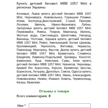
Купить детский беговел MBB 1057 Mint в
регионах Украины
Коломыя, Львов купить детский беговел MBB 1057
Mint, Черноморск, Нововолынск, Горишние Плавни,
Изюм, Белгород-Днестровский, Стрый, Прилуки,
Лозовая, Звягель, Ивано-Франковск, Лубны,
Запорожье купить детский беговел MBB 1057 Mint,
Первомайск, Ромны, Покров, Миргород, Ирпень,
Желтые воды, Светловодск, Шепетовка, Ужгород,
Винница, Полтава, Харьков купить детский беговел
MBB 1057 Mint, Ровно, Хмельницкий, Белая Церковь,
Кропивницкий, Тернополь, Житомир, Черкассы,
Павлоград, Марганец, Фастов, Днепр купить детский
беговел MBB 1057 Mint, Краматорск, Славянск,
Бердичев, Каменец-Подольский, Бровары, Конотоп,
Каменское, Луцк, Николаев, Сумы, Киев купить
детский беговел MBB 1057 Mint, Чернигов, Черновцы,
Кривой Рог, Коростень, Херсон, Кременчуг, Шостка,
Борисполь, Ахтырка, Дрогобыч, Смела, Одесса купить
детский беговел MBB 1057 Mint, Умань, Александрия,
Новомосковск, Нежин, Измаил, Ковель, Червоноград,
Калуш, Мукачево.
Отзывы о товаре
Всего комментариев
:
0
Имя *: