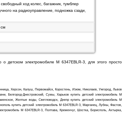
вободный ход колес, багажник, тумблер
учного на радиоуправление, подножка сзади,
 см
 о детском электромобиле M 6347EBLR-3, для этого просто
нница, Херсон, Калуш, Первомайск, Коростень, Изюм, Николаев, Ужгород, Львов
вни, Белгород-Днестровский, Сумы, Харьков купить детский электромобиль M
Каменское, Желтые воды, Светловодск, Днепр купить детский электромобиль M
рнополь купить детский электромобиль M 6347EBLR-3, Марганец, Лубны, Фастов,
электромобиль M 6347EBLR-3, Полтава, Кременчуг, Шостка, Борисполь, Ахтырка,