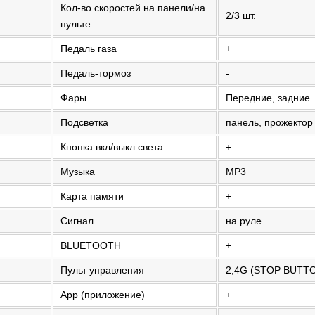
Кол-во скоростей на панели/на
2/3 шт.
пульте
Педаль газа
+
Педаль-тормоз
-
Фары
Передние, задние
Подсветка
панель, прожектор
Кнопка вкл/выкл света
+
Музыка
MP3
Карта памяти
+
Сигнал
на руле
BLUETOOTH
+
Пульт управления
2,4G (STOP BUTT
App (приложение)
+