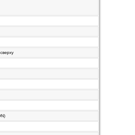
 сверху
ON)