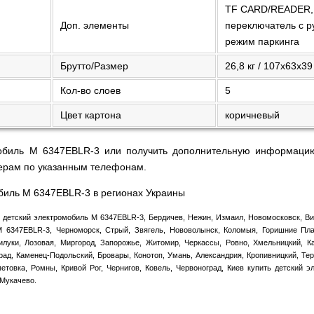
TF CARD/READER, с
Доп. элементы
переключатель с р
режим паркинга
Брутто/Размер
26,8 кг / 107х63х39
Кол-во слоев
5
Цвет картона
коричневый
мобиль M 6347EBLR-3 или получить дополнительную информацию
ерам по указанным телефонам.
обиль M 6347EBLR-3 в регионах Украины
 детский электромобиль M 6347EBLR-3, Бердичев, Нежин, Измаил, Новомосковск, Ви
M 6347EBLR-3, Черноморск, Стрый, Звягель, Нововолынск, Коломыя, Горишние Пла
илуки, Лозовая, Миргород, Запорожье, Житомир, Черкассы, Ровно, Хмельницкий, 
рад, Каменец-Подольский, Бровары, Конотоп, Умань, Александрия, Кропивницкий, Те
етовка, Ромны, Кривой Рог, Чернигов, Ковель, Червоноград, Киев купить детский 
 Мукачево.