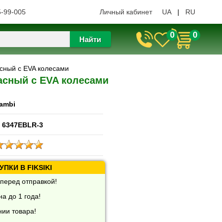
5-99-005
Личный кабинет
UA
|
RU
0
0
Найти
сный с EVA колесами
асный с EVA колесами
ambi
 6347EBLR-3
ПКИ В FIKSIKI
перед отправкой!
а до 1 года!
нии товара!