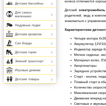
колеса отличаются хороше
Детские бассейны
Детский
электромобиль
Для самых
родителей, ведь в компл
маленьких
знакомиться с управлени
Надувные лодки
Характеристики детско
Детские кроватки
Четыре мотора 4х3
Сап борды
Аккумулятор 12V/1
Индикатор заряда б
Детские горки
Мягкое сиденье, эк
Материал колес, EV
Зимний транспорт
Амортизаторы
Игровые домики
Зарядное устройств
Старт - кнопка, педа
Детские товары
Плавный старт в о
Количество скоростей
Максимальная скорос
Движение вперед-н
Световые и звуковы