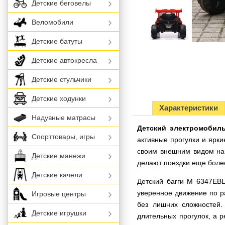
Детские беговелы
Веломобили
Детские батуты
Детские автокресла
Детские стульчики
Детские ходунки
Характеристики
Надувные матрасы
Детский электромобил
Спорттовары, игры
активные прогулки и ярки
своим внешним видом на
Детские манежи
делают поездки еще боле
Детские качели
Детский багги M 6347EB
уверенное движение по р
Игровые центры
без лишних сложностей
Детские игрушки
длительных прогулок, а 