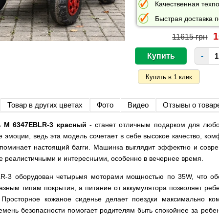
Качественная техпо
Быстрая доставка п
1
11615 грн
-
Товар в других цветах
Фото
Видео
Отзывы о товар
ь M 6347EBLR-3 красный
- станет отличным подарком для любо
е эмоции, ведь эта модель сочетает в себе высокое качество, ко
поминает настоящий багги. Машинка выглядит эффектно и совр
е реалистичными и интересными, особенно в вечернее время.
LR-3 оборудован четырьмя моторами мощностью по 35W, что об
азным типам покрытия, а питание от аккумулятора позволяет реб
. Просторное кожаное сиденье делает поездки максимально к
ремень безопасности помогает родителям быть спокойнее за ребе