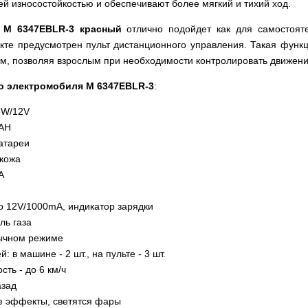
й износостойкостью и обеспечивают более мягкий и тихий ход.
 M 6347EBLR-3 красный
отлично подойдет как для самостояте
екте предусмотрен пульт дистанционного управления. Такая фун
ем, позволяя взрослым при необходимости контролировать движени
го электромобиля M 6347EBLR-3
:
5W/12V
0AH
атареи
окожа
A
о 12V/1000mA, индикатор зарядки
ль газа
бычном режиме
: в машине - 2 шт., на пульте - 3 шт.
ть - до 6 км/ч
азад
е эффекты, светятся фары