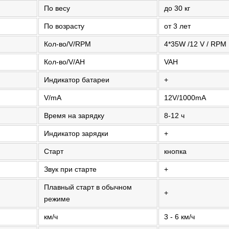
По весу
до 30 кг
По возрасту
от 3 лет
Кол-во/V/RPM
4*35W /12 V / RPM
Кол-во/V/AH
VAH
Индикатор батареи
+
V/mA
12V/1000mA
Время на зарядку
8-12 ч
Индикатор зарядки
+
Старт
кнопка
Звук при старте
+
Плавный старт в обычном
+
режиме
км/ч
3 - 6 км/ч