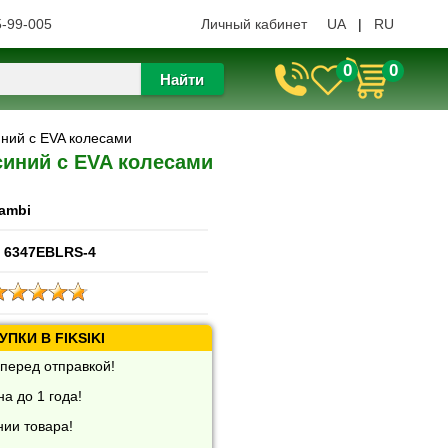
5-99-005
Личный кабинет
UA
|
RU
0
0
Найти
ний с EVA колесами
синий с EVA колесами
ambi
 6347EBLRS-4
ПКИ В FIKSIKI
перед отправкой!
а до 1 года!
нии товара!