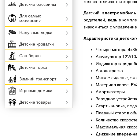
колеса отличаются хороше
Детские бассейны
Детский
электромобиль
Для самых
родителей, ведь в компл
маленьких
знакомиться с управлени
Надувные лодки
Характеристики детско
Детские кроватки
Четыре мотора 4х3
Сап борды
Аккумулятор 12V/1
Индикатор заряда б
Детские горки
Автопокраска
Мягкое сиденье, эк
Зимний транспорт
Материал колес, EV
Игровые домики
Амортизаторы
Зарядное устройств
Детские товары
Старт - кнопка, педа
Плавный старт в о
Количество скоростей
Максимальная скорос
Движение вперед-н