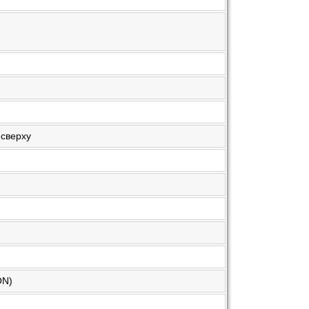
 сверху
ON)