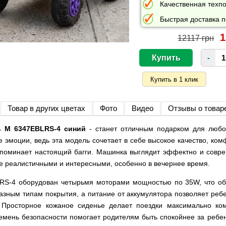
Качественная техпо
Быстрая доставка п
1
12117 грн
-
Товар в других цветах
Фото
Видео
Отзывы о товар
ь M 6347EBLRS-4 синий
- станет отличным подарком для любо
е эмоции, ведь эта модель сочетает в себе высокое качество, ко
поминает настоящий багги. Машинка выглядит эффектно и совр
е реалистичными и интересными, особенно в вечернее время.
LRS-4 оборудован четырьмя моторами мощностью по 35W, что об
азным типам покрытия, а питание от аккумулятора позволяет реб
. Просторное кожаное сиденье делает поездки максимально к
ремень безопасности помогает родителям быть спокойнее за ребе