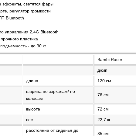
е эффекты, светятся фары
арте, регулятор громкости
F, Bluetooth
и
го управления 2,4G Bluetooth
 прочного пластика
подъемность - до 30 кг
Bambi Racer
джип
длина
120 см
ширина по зеркалам/ по
76 см
колесам
высота
72 см
вес
22,7 кг
расстояние от сиденья до
35 см