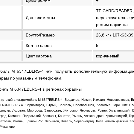
Демо-режим
+
TF CARD/READER, с
Доп. элементы
переключатель с р
режим паркинга
Брутто/Размер
26,8 кг / 107х63х39
Кол-во слоев
5
Цвет картона
коричневый
мобиль M 6347EBLRS-4 или получить дополнительную информацию
ерам по указанным телефонам.
обиль M 6347EBLRS-4 в регионах Украины
 детский электромобиль M 6347EBLRS-4, Бердичев, Нежин, Измаил, Новомосковск, Ви
M 6347EBLRS-4, Черноморск, Стрый, Звягель, Нововолынск, Коломыя, Горишние Пл
рилуки, Лозовая, Миргород, Запорожье, Житомир, Черкассы, Ровно, Хмельницкий, 
рад, Каменец-Подольский, Бровары, Конотоп, Умань, Александрия, Кропивницкий, Те
етовка, Ромны, Кривой Рог, Чернигов, Ковель, Червоноград, Киев купить детский э
 Мукачево.