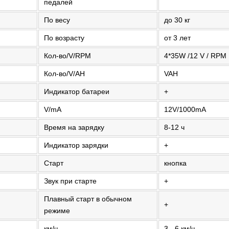
педалей
По весу
до 30 кг
По возрасту
от 3 лет
Кол-во/V/RPM
4*35W /12 V / RPM
Кол-во/V/AH
VAH
Индикатор батареи
+
V/mA
12V/1000mA
Время на зарядку
8-12 ч
Индикатор зарядки
+
Старт
кнопка
Звук при старте
+
Плавный старт в обычном
+
режиме
км/ч
3 - 6 км/ч