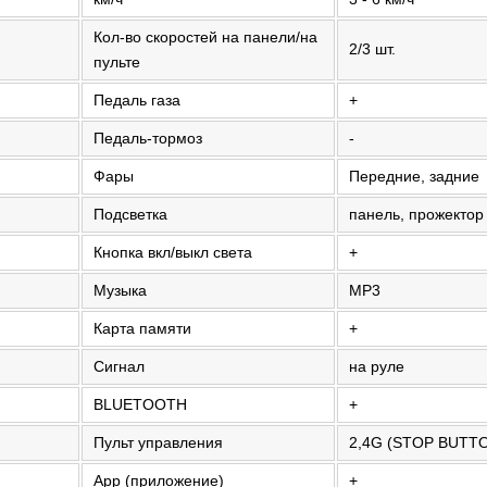
Кол-во скоростей на панели/на
2/3 шт.
пульте
Педаль газа
+
Педаль-тормоз
-
Фары
Передние, задние
Подсветка
панель, прожектор
Кнопка вкл/выкл света
+
Музыка
MP3
Карта памяти
+
Сигнал
на руле
BLUETOOTH
+
Пульт управления
2,4G (STOP BUTT
App (приложение)
+