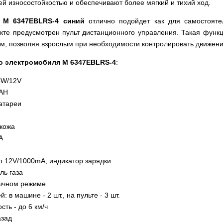
й износостойкостью и обеспечивают более мягкий и тихий ход.
 M 6347EBLRS-4 синий
отлично подойдет как для самостоятел
екте предусмотрен пульт дистанционного управления. Такая фун
ем, позволяя взрослым при необходимости контролировать движени
го электромобиля M 6347EBLRS-4
:
5W/12V
0AH
атареи
окожа
A
о 12V/1000mA, индикатор зарядки
ль газа
бычном режиме
: в машине - 2 шт., на пульте - 3 шт.
ть - до 6 км/ч
азад