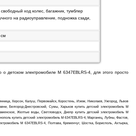
вободный ход колес, багажник, тумблер
учного на радиоуправление, подножка сзади,
 см
 о детском электромобиле M 6347EBLRS-4, для этого просто
нница, Херсон, Калуш, Первомайск, Коростень, Изюм, Николаев, Ужгород, Львов
авни, Белгород-Днестровский, Сумы, Харьков купить детский электромобиль M
Каменское, Желтые воды, Светловодск, Днепр купить детский электромобиль M
рнополь купить детский электромобиль M 6347EBLRS-4, Марганец, Лубны, Фастов,
лектромобиль M 6347EBLRS-4, Полтава, Кременчуг, Шостка, Борисполь, Ахтырка,