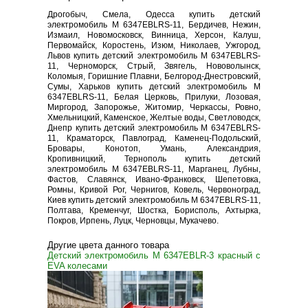
Дрогобыч, Смела, Одесса купить детский
электромобиль M 6347EBLRS-11, Бердичев, Нежин,
Измаил, Новомосковск, Винница, Херсон, Калуш,
Первомайск, Коростень, Изюм, Николаев, Ужгород,
Львов купить детский электромобиль M 6347EBLRS-
11, Черноморск, Стрый, Звягель, Нововолынск,
Коломыя, Горишние Плавни, Белгород-Днестровский,
Сумы, Харьков купить детский электромобиль M
6347EBLRS-11, Белая Церковь, Прилуки, Лозовая,
Миргород, Запорожье, Житомир, Черкассы, Ровно,
Хмельницкий, Каменское, Желтые воды, Светловодск,
Днепр купить детский электромобиль M 6347EBLRS-
11, Краматорск, Павлоград, Каменец-Подольский,
Бровары, Конотоп, Умань, Александрия,
Кропивницкий, Тернополь купить детский
электромобиль M 6347EBLRS-11, Марганец, Лубны,
Фастов, Славянск, Ивано-Франковск, Шепетовка,
Ромны, Кривой Рог, Чернигов, Ковель, Червоноград,
Киев купить детский электромобиль M 6347EBLRS-11,
Полтава, Кременчуг, Шостка, Борисполь, Ахтырка,
Покров, Ирпень, Луцк, Черновцы, Мукачево.
Другие цвета данного товара
Детский электромобиль M 6347EBLR-3 красный с
EVA колесами