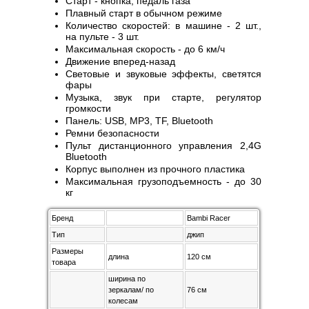
Старт - кнопка, педаль газа
Плавный старт в обычном режиме
Количество скоростей: в машине - 2 шт.,
на пульте - 3 шт.
Максимальная скорость - до 6 км/ч
Движение вперед-назад
Световые и звуковые эффекты, светятся
фары
Музыка, звук при старте, регулятор
громкости
Панель: USB, MP3, TF, Bluetooth
Ремни безопасности
Пульт дистанционного управления 2,4G
Bluetooth
Корпус выполнен из прочного пластика
Максимальная грузоподъемность - до 30
кг
Бренд
Bambi Racer
Тип
джип
Размеры
длина
120 см
товара
ширина по
зеркалам/ по
76 см
колесам