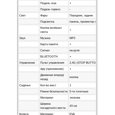
Педаль газа
+
Педаль-тормоз
-
Свет
Фары
Передние, задние
Подсветка
панель, прожектор сверху
Кнопка вкл/выкл
+
света
Звук
Музыка
MP3
Карта памяти
+
Сигнал
на руле
BLUETOOTH
+
Управление
Пульт управления
2,4G (STOP BUTTON)
App (приложение)
+
Движение вперед/
кнопка
назад
Сиденье
Кол-во мест
1
Ремни безопасности
5-ти точечные
Материал
экокожа
Ширина
43 см
посадочного места
Колеса
Материал
EVA