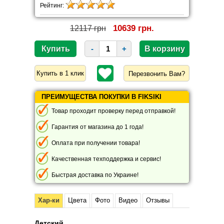
Рейтинг:
10639 грн.
12117 грн
-
+
Перезвонить Вам?
ПРЕИМУЩЕСТВА ПОКУПКИ В FIKSIKI
Товар проходит проверку перед отправкой!
Гарантия от магазина до 1 года!
Оплата при получении товара!
Качественная техподдержка и сервис!
Быстрая доставка по Украине!
Хар-ки
Цвета
Фото
Видео
Отзывы
Детский