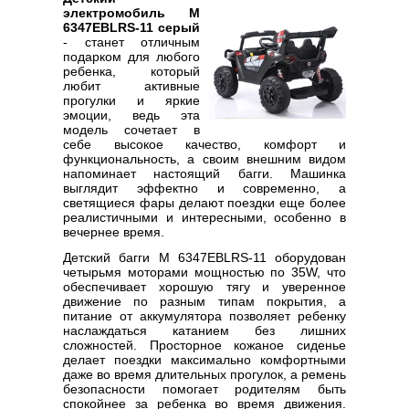
электромобиль M
6347EBLRS-11 серый
- станет отличным
подарком для любого
ребенка, который
любит активные
прогулки и яркие
эмоции, ведь эта
модель сочетает в
себе высокое качество, комфорт и
функциональность, а своим внешним видом
напоминает настоящий багги. Машинка
выглядит эффектно и современно, а
светящиеся фары делают поездки еще более
реалистичными и интересными, особенно в
вечернее время.
Детский багги M 6347EBLRS-11 оборудован
четырьмя моторами мощностью по 35W, что
обеспечивает хорошую тягу и уверенное
движение по разным типам покрытия, а
питание от аккумулятора позволяет ребенку
наслаждаться катанием без лишних
сложностей. Просторное кожаное сиденье
делает поездки максимально комфортными
даже во время длительных прогулок, а ремень
безопасности помогает родителям быть
спокойнее за ребенка во время движения.