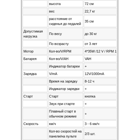
высота
72 см
вес
22,7 кг
расстояние от
35 см
сиденья до педалей
Допустимая
По весу
до 30 кг
нагрузка
По возрасту
от 3 лет
Мотор
Кол-во/V/RPM
4*35W /12 V / RPM 18000
Батарея
Кол-во/V/AH
VAH
Индикатор батареи
+
Зарядка
V/mA
12V/1000mA
Время на зарядку
8-12 ч
Индикатор зарядки
+
Старт
Старт
кнопка
Звук при старте
+
Плавный старт в
+
обычном режиме
Скорость
км/ч
3 - 6 км/ч
Кол-во скоростей на
2/3 шт.
панели/на пульте