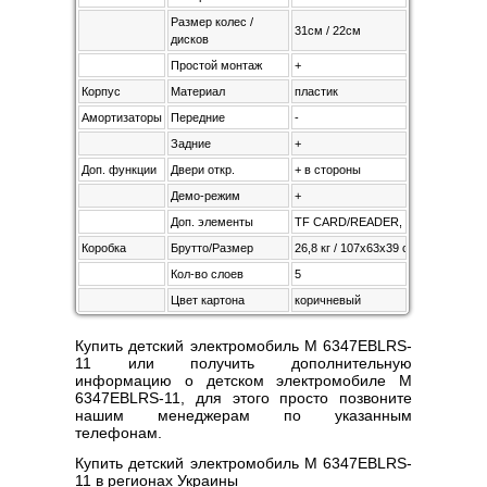
Размер колес /
31см / 22см
дисков
Простой монтаж
+
Корпус
Материал
пластик
Амортизаторы
Передние
-
Задние
+
Доп. функции
Двери откр.
+ в стороны
Демо-режим
+
Доп. элементы
TF CARD/READER, свободный ход к
Коробка
Брутто/Размер
26,8 кг / 107х63х39 см
Кол-во слоев
5
Цвет картона
коричневый
Купить детский электромобиль M 6347EBLRS-
11 или получить дополнительную
информацию о детском электромобиле M
6347EBLRS-11, для этого просто позвоните
нашим менеджерам по указанным
телефонам.
Купить детский электромобиль M 6347EBLRS-
11 в регионах Украины