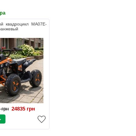
ара
ый квадроцикл MA07E-
ранжевый
24835 грн
 грн