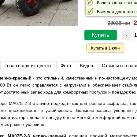
Качественная техпо
Быстрая доставка п
2
28036 грн
-
Товар в других цветах
Фото
Видео
Отзывы о товар
черно-красный
- это стильный, качественный и по-настоящему м
0 Вт он легко справляется с нагрузками и обеспечивает стабил
т достаточный запас хода для комфортных прогулок и поездок без
оре MA07E-2-3 отлично подходит как для ровного асфальта, так 
его проходимость и устойчивость. Большие колеса уверенно 
 амортизаторы делают поездку более мягкой и комфортной даже на
амых разных условиях.
кл MA07E-2-3 черно-красный
оснащен прочной металлическо