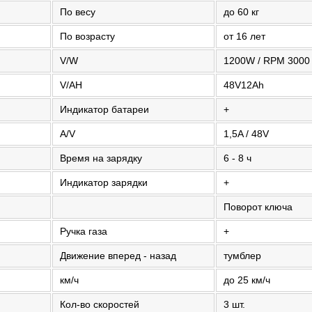
По весу
до 60 кг
По возрасту
от 16 лет
V/W
1200W / RPM 3000
V/AH
48V12Ah
Индикатор батареи
+
A/V
1,5A / 48V
Время на зарядку
6 - 8 ч
Индикатор зарядки
+
Поворот ключа
Ручка газа
+
Движение вперед - назад
тумблер
км/ч
до 25 км/ч
Кол-во скоростей
3 шт.