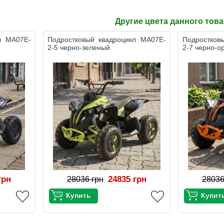
Другие цвета данного тов
л MA07E-
Подростковый квадроцикл MA07E-
Подростков
2-5 черно-зеленый
2-7 черно-о
грн
24835 грн
28036 грн
28036