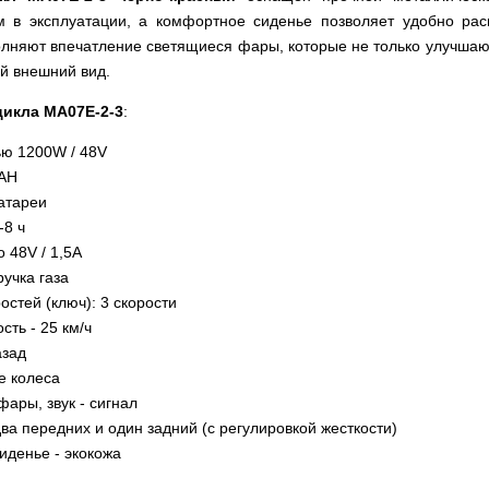
 в эксплуатации, а комфортное сиденье позволяет удобно ра
олняют впечатление светящиеся фары, которые не только улучшают
й внешний вид.
цикла MA07E-2-3
:
ью 1200W / 48V
2AH
атареи
-8 ч
 48V / 1,5A
ручка газа
стей (ключ): 3 скорости
ть - 25 км/ч
азад
е колеса
ары, звук - сигнал
ва передних и один задний (с регулировкой жесткости)
денье - экокожа