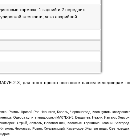
дисковые тормоза, 1 задний и 2 передних
гулировкой жесткости, чека аварийной
A07E-2-3, для этого просто позвоните нашим менеджерам по
вка, Ромны, Кривой Рог, Чернигов, Ковель, Червоноград, Киев купить квадроцикл
Винница, Одесса купить квадроцикл MA07E-2-3, Бердичев, Нежин, Измаил, Херсон,
ерноморск, Стрый, Звягель, Нововолынск, Коломыя, Горишние Плавни, Белгород-
 Житомир, Черкассы, Ровно, Хмельницкий, Каменское, Желтые воды, Светловодск,
андрия.