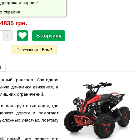
ддержка и сервис!
о Украине!
4835 грн.
+
Перезвонить Вам?
е
ощный транспорт, благодаря
ьную динамику движения, а
 лишних ограничений.
и для грунтовых дорог, где
держат дорогу и помогают
 сложных участках, поэтому
й рамой, что делает его