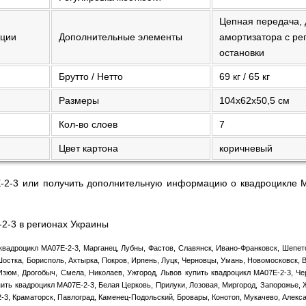
Цепная передача, 
кции
Дополнительные элементы
амортизатора с ре
остановки
Брутто / Нетто
69 кг / 65 кг
Размеры
104x62x50,5 см
Кол-во слоев
7
Цвет картона
коричневый
-2-3 или получить дополнительную информацию о квадроцикле M
2-3 в регионах Украины
квадроцикл MA07E-2-3, Марганец, Лубны, Фастов, Славянск, Ивано-Франковск, Шепето
Шостка, Борисполь, Ахтырка, Покров, Ирпень, Луцк, Черновцы, Умань, Новомосковск, 
Изюм, Дрогобыч, Смела, Николаев, Ужгород, Львов купить квадроцикл MA07E-2-3, Ч
ить квадроцикл MA07E-2-3, Белая Церковь, Прилуки, Лозовая, Миргород, Запорожье,
-3, Краматорск, Павлоград, Каменец-Подольский, Бровары, Конотоп, Мукачево, Алекс