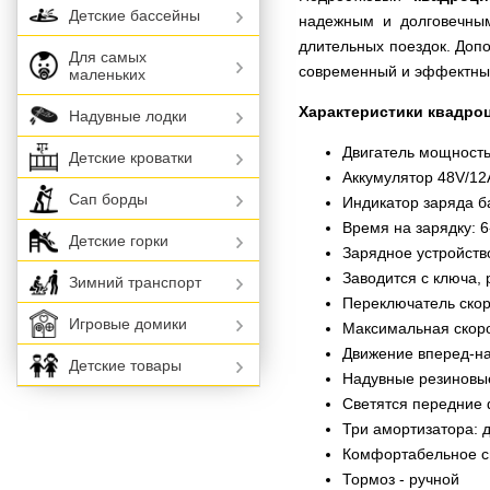
Детские бассейны
надежным и долговечным
длительных поездок. Доп
Для самых
современный и эффектны
маленьких
Характеристики квадро
Надувные лодки
Двигатель мощност
Детские кроватки
Аккумулятор 48V/1
Сап борды
Индикатор заряда б
Время на зарядку: 6
Детские горки
Зарядное устройство
Заводится с ключа, 
Зимний транспорт
Переключатель скоро
Игровые домики
Максимальная скорос
Движение вперед-н
Детские товары
Надувные резиновы
Светятся передние ф
Три амортизатора: д
Комфортабельное си
Тормоз - ручной