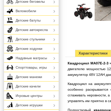
Детские беговелы
Веломобили
Детские батуты
Детские автокресла
Детские стульчики
Детские ходунки
Характеристики
Надувные матрасы
Квадроцикл MA07E-2-3 
Спорттовары, игры
двигателю мощностью 120
аккумулятор 48V 12AH дае
Детские манежи
Квадроцикл на аккумулят
Детские качели
особенно раскрывается 
сглаживать неровности, а
Игровые центры
управлять им приятно в с
Детские игрушки
Подростковый
квадроци