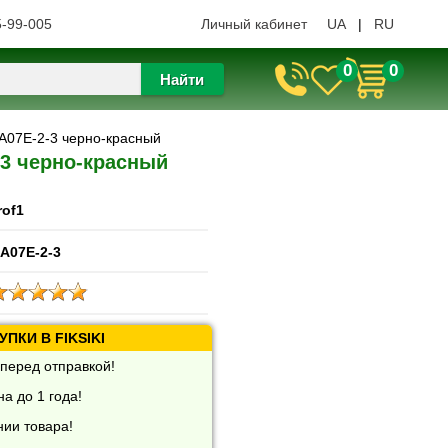
5-99-005
Личный кабинет
UA
|
RU
0
0
Найти
A07E-2-3 черно-красный
3 черно-красный
rof1
A07E-2-3
ПКИ В FIKSIKI
перед отправкой!
а до 1 года!
нии товара!