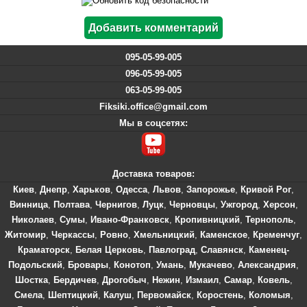
095-05-99-005
096-05-99-005
063-05-99-005
Fiksiki.office@gmail.com
Мы в соцсетях:
Доставка товаров:
Киев
,
Днепр
,
Харьков
,
Одесса
,
Львов
,
Запорожье
,
Кривой Рог
,
Винница
,
Полтава
,
Чернигов
,
Луцк
,
Черновцы
,
Ужгород
,
Херсон
,
Николаев
,
Сумы
,
Ивано-Франковск
,
Кропивницкий
,
Тернополь
,
Житомир
,
Черкассы
,
Ровно
,
Хмельницкий
,
Каменское
,
Кременчуг
,
Краматорск
,
Белая Церковь
,
Павлоград
,
Славянск
,
Каменец-
Подольский
,
Бровары
,
Конотоп
,
Умань
,
Мукачево
,
Александрия
,
Шостка
,
Бердичев
,
Дрогобыч
,
Нежин
,
Измаил
,
Самар
,
Ковель
,
Смела
,
Шептицкий
,
Калуш
,
Первомайск
,
Коростень
,
Коломыя
,