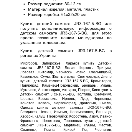
Размер подножки: 30-12 см
Материал изделия: металл, пластик
Размер коробки: 61х32х20 см
Купить детский самокат JR3-167-5-BG или
получить дополнительную информацию о
детском самокате JR3-167-5-BG, для этого
просто позвоните нашим менеджерам по
указанным телефонам.
Купить детский самокат JR3-167-5-BG в
регионах Украины
Миргород, Запорожье, Харьков купить детский
самокат JR3-167-5-BG, Белая Церковь, Прилуки,
Лозовая, Житомир, Черкассы, Ровно, Хмельницкий,
Каменское, Сумы, Желтые воды, Светловодск, Днепр
купить детский самокат JR3-167-5-BG, Краматорск,
Павлоград, Каменец-Подольский, Бровары, Умань,
Мукачево, Александрия, Ахтырка, Покров, Киев купить
детский самокат JR3-167-5-BG, Полтава, Кременчуг,
Шостка, Борисполь, Ирпень, Луцк, Черновцы,
Конотоп, Ковель, Червоноград, Дрогобыч, Смела,
Одесса купить детский самокат JR3-167-5-BG,
Бердичев, Нежин, Измаил, Новомосковск, Винница,
Херсон, Калуш, Первомайск, Коростень, Изюм, Ивано-
Франковск, Шепетовка, Тернополь купить детский
самокат JR3-167-5-BG, Марганец, Лубны, Фастов,
Славянск, Ромны, Кривой Рог, Чернигов,