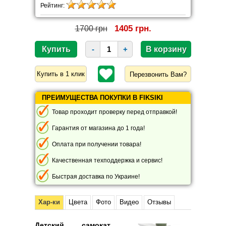
Рейтинг:
1405 грн.
1700 грн
-
+
Перезвонить Вам?
ПРЕИМУЩЕСТВА ПОКУПКИ В FIKSIKI
Товар проходит проверку перед отправкой!
Гарантия от магазина до 1 года!
Оплата при получении товара!
Качественная техподдержка и сервис!
Быстрая доставка по Украине!
Хар-ки
Цвета
Фото
Видео
Отзывы
Детский самокат