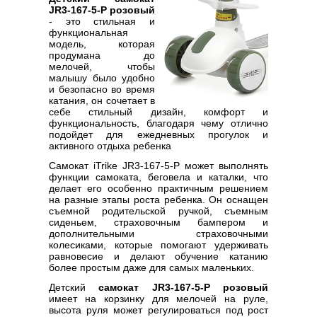
JR3-167-5-P розовый
- это стильная и
функциональная
модель, которая
продумана до
мелочей, чтобы
малышу было удобно
и безопасно во время
катания, он сочетает в
себе стильный дизайн, комфорт и
функциональность, благодаря чему отлично
подойдет для ежедневных прогулок и
активного отдыха ребенка
Самокат iTrike JR3-167-5-P может выполнять
функции самоката, беговела и каталки, что
делает его особенно практичным решением
на разные этапы роста ребенка. Он оснащен
съемной родительской ручкой, съемным
сиденьем, страховочным бампером и
дополнительными страховочными
колесиками, которые помогают удерживать
равновесие и делают обучение катанию
более простым даже для самых маленьких.
Детский
самокат JR3-167-5-P розовый
имеет на корзинку для мелочей на руле,
высота руля может регулироваться под рост