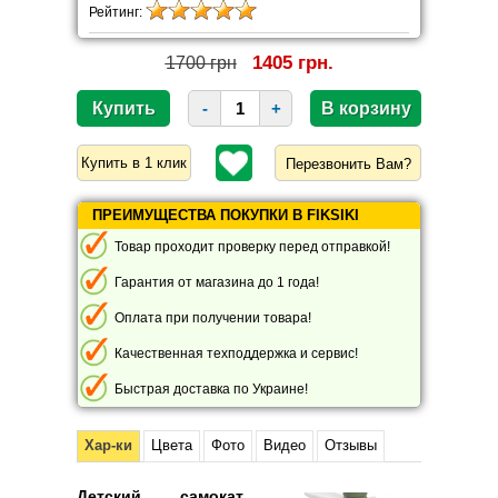
Рейтинг:
1405 грн.
1700 грн
-
+
Перезвонить Вам?
ПРЕИМУЩЕСТВА ПОКУПКИ В FIKSIKI
Товар проходит проверку перед отправкой!
Гарантия от магазина до 1 года!
Оплата при получении товара!
Качественная техподдержка и сервис!
Быстрая доставка по Украине!
Хар-ки
Цвета
Фото
Видео
Отзывы
Детский самокат