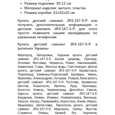
Размер подножки: 30-12 см
Материал изделия: металл, пластик
Размер коробки: 61х32х20 см
Купить детский самокат JR3-167-5-P или
получить дополнительную информацию о
детском самокате JR3-167-5-P, для этого
просто позвоните нашим менеджерам по
указанным телефонам.
Купить детский самокат JR3-167-5-P в
регионах Украины
Миргород, Запорожье, Харьков купить детский
самокат JR3-167-5-P, Белая Церковь, Прилуки,
Лозовая, Житомир, Черкассы, Ровно, Хмельницкий,
Каменское, Сумы, Желтые воды, Светловодск, Днепр
купить детский самокат JR3-167-5-P, Краматорск,
Павлоград, Каменец-Подольский, Бровары, Умань,
Мукачево, Александрия, Ахтырка, Покров, Киев купить
детский самокат JR3-167-5-P, Полтава, Кременчуг,
Шостка, Борисполь, Ирпень, Луцк, Черновцы,
Конотоп, Ковель, Червоноград, Дрогобыч, Смела,
Одесса купить детский самокат JR3-167-5-P,
Бердичев, Нежин, Измаил, Новомосковск, Винница,
Херсон, Калуш, Первомайск, Коростень, Изюм, Ивано-
Франковск, Шепетовка, Тернополь купить детский
самокат JR3-167-5-P, Марганец, Лубны, Фастов,
Славянск, Ромны, Кривой Рог, Чернигов,