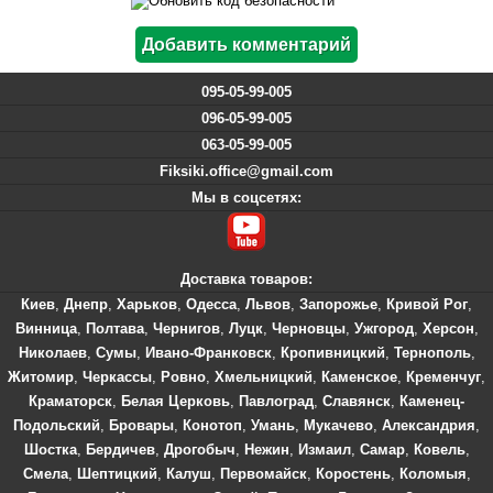
095-05-99-005
096-05-99-005
063-05-99-005
Fiksiki.office@gmail.com
Мы в соцсетях:
Доставка товаров:
Киев
,
Днепр
,
Харьков
,
Одесса
,
Львов
,
Запорожье
,
Кривой Рог
,
Винница
,
Полтава
,
Чернигов
,
Луцк
,
Черновцы
,
Ужгород
,
Херсон
,
Николаев
,
Сумы
,
Ивано-Франковск
,
Кропивницкий
,
Тернополь
,
Житомир
,
Черкассы
,
Ровно
,
Хмельницкий
,
Каменское
,
Кременчуг
,
Краматорск
,
Белая Церковь
,
Павлоград
,
Славянск
,
Каменец-
Подольский
,
Бровары
,
Конотоп
,
Умань
,
Мукачево
,
Александрия
,
Шостка
,
Бердичев
,
Дрогобыч
,
Нежин
,
Измаил
,
Самар
,
Ковель
,
Смела
,
Шептицкий
,
Калуш
,
Первомайск
,
Коростень
,
Коломыя
,