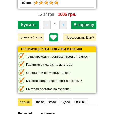
Рейтинг:
1005 грн.
1237 грн
-
+
Перезвонить Вам?
ПРЕИМУЩЕСТВА ПОКУПКИ В FIKSIKI
Товар проходит проверку перед отправкой!
Гарантия от магазина до 1 года!
Оплата при получении товара!
Качественная техподдержка и сервис!
Быстрая доставка по Украине!
Хар-ки
Цвета
Фото
Видео
Отзывы
Детский самокат