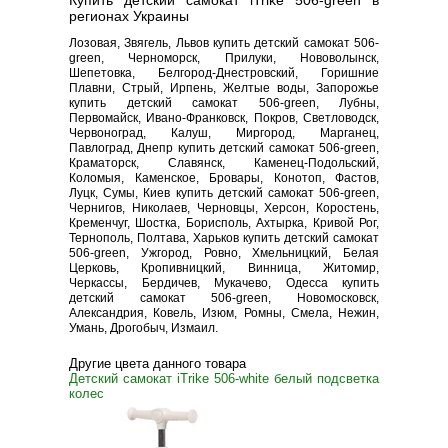
Купить детский самокат iTrike 506-green в
регионах Украины
Лозовая, Звягель, Львов купить детский самокат 506-
green, Черноморск, Прилуки, Нововолынск,
Шепетовка, Белгород-Днестровский, Горишние
Плавни, Стрый, Ирпень, Желтые воды, Запорожье
купить детский самокат 506-green, Лубны,
Первомайск, Ивано-Франковск, Покров, Светловодск,
Червоноград, Калуш, Миргород, Марганец,
Павлоград, Днепр купить детский самокат 506-green,
Краматорск, Славянск, Каменец-Подольский,
Коломыя, Каменское, Бровары, Конотоп, Фастов,
Луцк, Сумы, Киев купить детский самокат 506-green,
Чернигов, Николаев, Черновцы, Херсон, Коростень,
Кременчуг, Шостка, Борисполь, Ахтырка, Кривой Рог,
Тернополь, Полтава, Харьков купить детский самокат
506-green, Ужгород, Ровно, Хмельницкий, Белая
Церковь, Кропивницкий, Винница, Житомир,
Черкассы, Бердичев, Мукачево, Одесса купить
детский самокат 506-green, Новомосковск,
Александрия, Ковель, Изюм, Ромны, Смела, Нежин,
Умань, Дрогобыч, Измаил.
Другие цвета данного товара
Детский самокат iTrike 506-white белый подсветка
колес