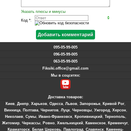
Указать плюсы и минусы
Код *:
095-05-99-005
096-05-99-005
063-05-99-005
Fiksiki.office@gmail.com
Мы в соцсетях:
Доставка товаров:
Киев
,
Днепр
,
Харьков
,
Одесса
,
Львов
,
Запорожье
,
Кривой Рог
,
Винница
,
Полтава
,
Чернигов
,
Луцк
,
Черновцы
,
Ужгород
,
Херсон
,
Николаев
,
Сумы
,
Ивано-Франковск
,
Кропивницкий
,
Тернополь
,
Житомир
,
Черкассы
,
Ровно
,
Хмельницкий
,
Каменское
,
Кременчуг
,
Краматорск
,
Белая Церковь
,
Павлоград
,
Славянск
,
Каменец-