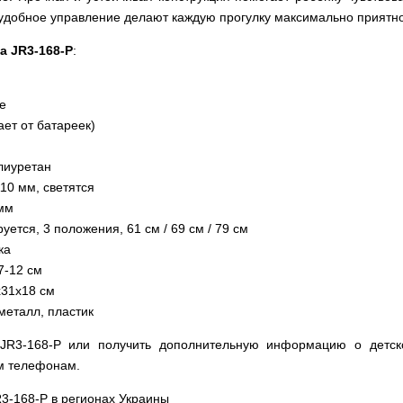
 удобное управление делают каждую прогулку максимально приятн
а JR3-168-P
:
ke
ает от батареек)
лиуретан
10 мм, светятся
 мм
уется, 3 положения, 61 см / 69 см / 79 см
ка
7-12 см
х31х18 см
металл, пластик
 JR3-168-P или получить дополнительную информацию о детск
м телефонам.
R3-168-P в регионах Украины