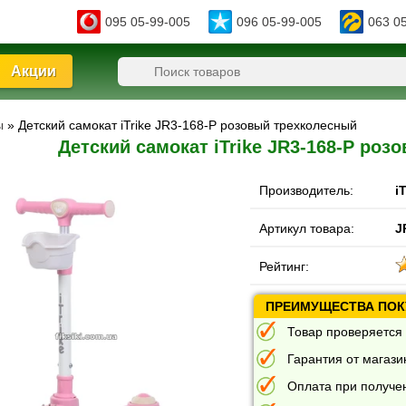
095 05-99-005
096 05-99-005
063 0
Акции
ы
» Детский самокат iTrike JR3-168-P розовый трехколесный
Детский самокат iTrike JR3-168-P ро
Производитель:
i
Артикул товара:
J
Рейтинг:
ПРЕИМУЩЕСТВА ПОКУ
Товар проверяется 
Гарантия от магазин
Оплата при получе