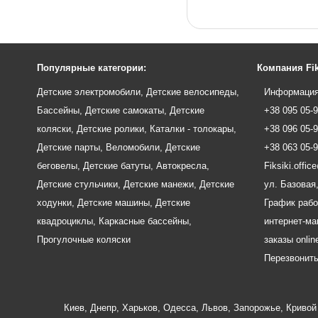
Популярные категории:
Компания Fik
Детские электромобили
,
Детские велосипеды
,
Информация
Бассейны
,
Детские самокаты
,
Детские
+38 095 05-
коляски
,
Детские ролики
,
Каталки - толокары
,
+38 096 05-
Детские парты
,
Веломобили
,
Детские
+38 063 05-
беговелы
,
Детские батуты
,
Автокресла
,
Fiksiki.offi
Детские стульчики
,
Детские манежи
,
Детские
ул. Базовая,
ходунки
,
Детские машины
,
Детские
График рабо
квадроциклы
,
Каркасные бассейны
,
интернет-маг
Прогулочные коляски
заказы onlin
Перезвонит
Киев
,
Днепр
,
Харьков
,
Одесса
,
Львов
,
Запорожье
,
Кривой 