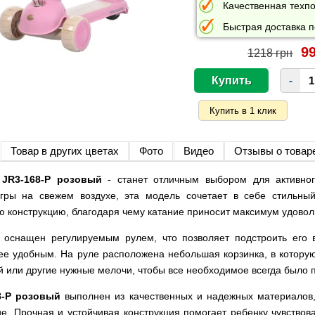
Качественная техпо
Быстрая доставка п
99
1218 грн
-
Товар в других цветах
Фото
Видео
Отзывы о товар
e JR3-168-P розовый
- станет отличным выбором для активног
гры на свежем воздухе, эта модель сочетает в себе стильны
 конструкцию, благодаря чему катание приносит максимум удовол
P оснащен регулируемым рулем, что позволяет подстроить его 
ее удобным. На руле расположена небольшая корзинка, в котор
ой или другие нужные мелочи, чтобы все необходимое всегда было п
8-P розовый
выполнен из качественных и надежных материалов,
е. Прочная и устойчивая конструкция помогает ребенку чувствов