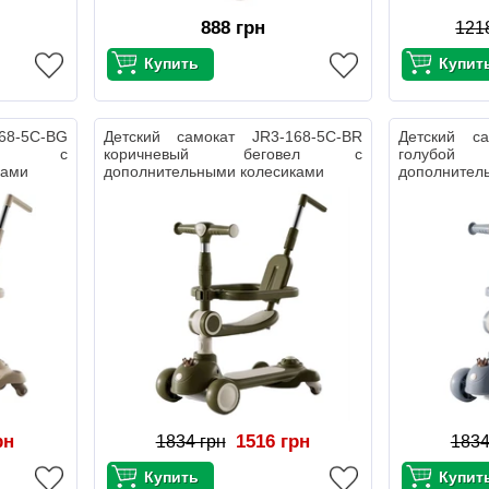
888 грн
121
68-5С-BG
Детский самокат JR3-168-5С-BR
Детский са
вел с
коричневый беговел с
голуб
ками
дополнительными колесиками
дополнител
рн
1516 грн
1834 грн
1834