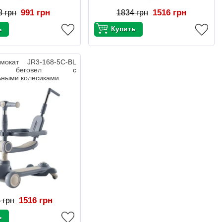
991 грн
1516 грн
8 грн
1834 грн
мокат JR3-168-5С-BL
ой беговел с
ьными колесиками
1516 грн
 грн