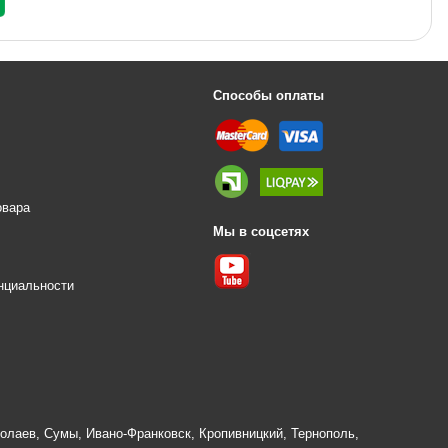
Способы оплаты
овара
Мы в соцсетях
е
нциальности
олаев
,
Сумы
,
Ивано-Франковск
,
Кропивницкий
,
Тернополь
,