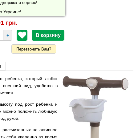
ддержка и сервис!
о Украине!
1 грн.
+
Перезвонить Вам?
е
о ребенка, который любит
й внешний вид, удобство в
ьствия.
высоту под рост ребенка и
ую можно положить любимую
од рукой.
 рассчитанных на активное
ать себя уверенно во время