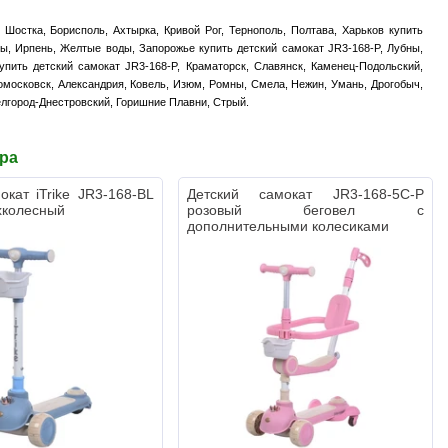
 Шостка, Борисполь, Ахтырка, Кривой Рог, Тернополь, Полтава, Харьков купить
сы, Ирпень, Желтые воды, Запорожье купить детский самокат JR3-168-P, Лубны,
упить детский самокат JR3-168-P, Краматорск, Славянск, Каменец-Подольский,
омосковск, Александрия, Ковель, Изюм, Ромны, Смела, Нежин, Умань, Дрогобыч,
елгород-Днестровский, Горишние Плавни, Стрый.
ара
окат iTrike JR3-168-BL
Детский самокат JR3-168-5С-P
хколесный
розовый беговел с
дополнительными колесиками