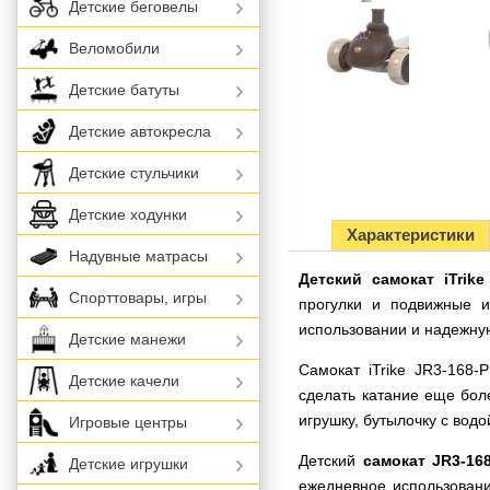
Детские беговелы
Веломобили
Детские батуты
Детские автокресла
Детские стульчики
Детские ходунки
Характеристики
Надувные матрасы
Детский самокат iTrik
Спорттовары, игры
прогулки и подвижные и
использовании и надежную
Детские манежи
Самокат iTrike JR3-168-
Детские качели
сделать катание еще бол
игрушку, бутылочку с вод
Игровые центры
Детский
самокат JR3-16
Детские игрушки
ежедневное использовани