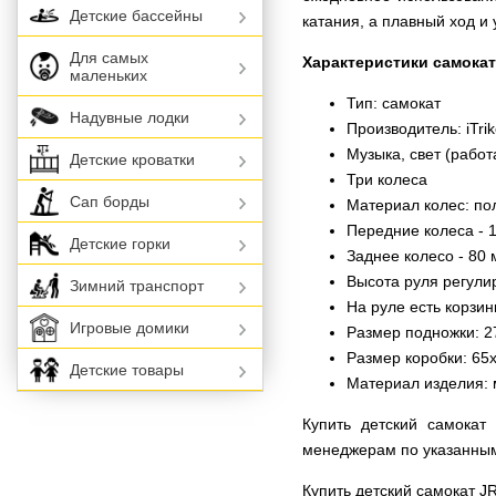
Детские бассейны
катания, а плавный ход и
Для самых
Характеристики самокат
маленьких
Тип: самокат
Надувные лодки
Производитель: iTri
Музыка, свет (работ
Детские кроватки
Три колеса
Сап борды
Материал колес: по
Передние колеса - 1
Детские горки
Заднее колесо - 80
Высота руля регулир
Зимний транспорт
На руле есть корзин
Игровые домики
Размер подножки: 2
Размер коробки: 65
Детские товары
Материал изделия: 
Купить детский самокат
менеджерам по указанны
Купить детский самокат J