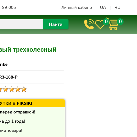
5-99-005
Личный кабинет
UA
|
RU
0
0
Найти
зовый трехколесный
Trike
R3-168-P
ПКИ В FIKSIKI
перед отправкой!
а до 1 года!
нии товара!