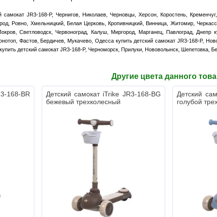
й самокат JR3-168-P, Чернигов, Николаев, Черновцы, Херсон, Коростень, Кременчуг,
ород, Ровно, Хмельницкий, Белая Церковь, Кропивницкий, Винница, Житомир, Черкас
окров, Светловодск, Червоноград, Калуш, Миргород, Марганец, Павлоград, Днепр к
онотоп, Фастов, Бердичев, Мукачево, Одесса купить детский самокат JR3-168-P, Нов
 купить детский самокат JR3-168-P, Черноморск, Прилуки, Нововолынск, Шепетовка, Б
Другие цвета данного тов
R3-168-BR
Детский самокат iTrike JR3-168-BG
Детский сам
бежевый трехколесный
голубой тре