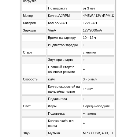
нагрузка
По возрасту
от 3 лет
Мотор
Кол-во/V/RPM
4*45W / 12V /RPM 12000
Батарея
Кол-во/V/AH
12V12AH
Зарядка
V/mA
12V/2000mA
Время на зарядку
10 - 12 ч
Индикатор зарядки
+
Старт
с кнопки
Звук при старте
+
Плавный старт в
+
обычном режиме
Скорость
км/ч
3 - 5 км/ч
Кол-во скоростей на
1/3 шт.
панели/на пульте
Педаль газа
+
Свет
Фары
Передние/задние
Подсветка
+ панель
Кнопка вкл/выкл
+
света
Звук
Музыка
MP3 + USB, AUX, TF