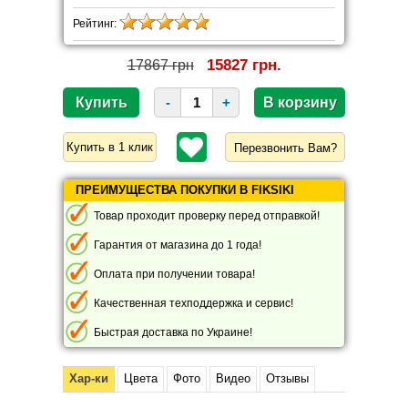
Рейтинг:
15827 грн.
17867 грн
-
+
Перезвонить Вам?
ПРЕИМУЩЕСТВА ПОКУПКИ В FIKSIKI
Товар проходит проверку перед отправкой!
Гарантия от магазина до 1 года!
Оплата при получении товара!
Качественная техподдержка и сервис!
Быстрая доставка по Украине!
Хар-ки
Цвета
Фото
Видео
Отзывы