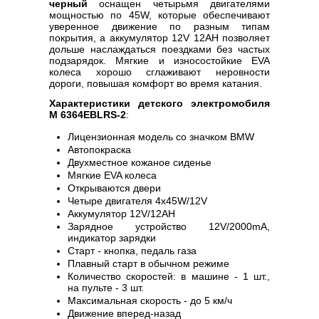
черный
оснащен четырьмя двигателями
мощностью по 45W, которые обеспечивают
уверенное движение по разным типам
покрытия, а аккумулятор 12V 12AH позволяет
дольше наслаждаться поездками без частых
подзарядок. Мягкие и износостойкие EVA
колеса хорошо сглаживают неровности
дороги, повышая комфорт во время катания.
Характеристики детского электромобиля
M 6364EBLRS-2
:
Лицензионная модель со значком BMW
Автопокраска
Двухместное кожаное сиденье
Мягкие EVA колеса
Открываются двери
Четыре двигателя 4х45W/12V
Аккумулятор 12V/12AH
Зарядное устройство 12V/2000mA,
индикатор зарядки
Старт - кнопка, педаль газа
Плавный старт в обычном режиме
Количество скоростей: в машине - 1 шт.,
на пульте - 3 шт.
Максимальная скорость - до 5 км/ч
Движение вперед-назад