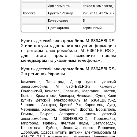
Доп.элементы
чехол в комплекте, TF Card Reade
Коробка
Брутто / Размер
29,5 кг / 134х73х50 см
Кол-во слоев
5
Цвет картона
коричневый
Купить детский электромобиль M 6364EBLRS-
2 или получить дополнительную информацию
о детском электромобиле M 6364EBLRS-2,
для этого просто позвоните нашим
менеджерам по указанным телефонам.
Купить детский электромобиль M 6364EBLRS-
2 в регионах Украины
Каменское, Павлоград, Днепр купить детский
электромобиль M 6364EBLRS-2, Каменец-
Подольский, Конотоп, Славянск, Марганец, Фастов,
Ковель, Краматорск, Бровары, Николаев, Сумы, Киев
купить детский электромобиль M 6364EBLRS-2,
Чернигов, Ахтырка, Кривой Рог, Коростень, Луцк,
Черновцы, Херсон, Кременчуг, Шостка, Борисполь,
Ромны, Покров, Запорожье купить детский
электромобиль M 6364EBLRS-2, Первомайск,
Миргород, Ирпень, Желтые воды, Светловодск,
Шепетовка, Лубны, Ивано-Франковск, Бердичев,
Дрогобыч, Одесса купить детский электромобиль M