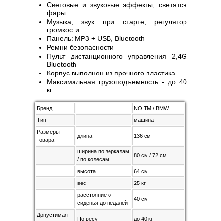
Световые и звуковые эффекты, светятся
фары
Музыка, звук при старте, регулятор
громкости
Панель: MP3 + USB, Bluetooth
Ремни безопасности
Пульт дистанционного управления 2,4G
Bluetooth
Корпус выполнен из прочного пластика
Максимальная грузоподъемность - до 40
кг
Бренд
NO TM / BMW
Тип
машина
Размеры
длина
136 см
товара
ширина по зеркалам
80 см / 72 см
/ по колесам
высота
64 см
вес
25 кг
расстояние от
40 см
сиденья до педалей
Допустимая
По весу
до 40 кг