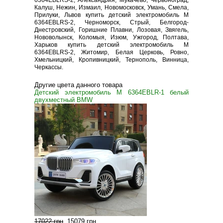
6364EBLRS-2, Александрия, Мукачево, Червоноград,
Калуш, Нежин, Измаил, Новомосковск, Умань, Смела,
Прилуки, Львов купить детский электромобиль M
6364EBLRS-2, Черноморск, Стрый, Белгород-
Днестровский, Горишние Плавни, Лозовая, Звягель,
Нововолынск, Коломыя, Изюм, Ужгород, Полтава,
Харьков купить детский электромобиль M
6364EBLRS-2, Житомир, Белая Церковь, Ровно,
Хмельницкий, Кропивницкий, Тернополь, Винница,
Черкассы.
Другие цвета данного товара
Детский электромобиль M 6364EBLR-1 белый
двухместный BMW
17022 грн
.
15079 грн
.