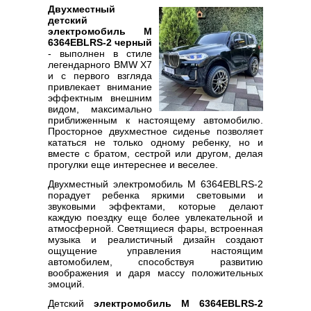
Двухместный
детский
электромобиль M
6364EBLRS-2 черный
- выполнен в стиле
легендарного BMW X7
и с первого взгляда
привлекает внимание
эффектным внешним
видом, максимально
приближенным к настоящему автомобилю.
Просторное двухместное сиденье позволяет
кататься не только одному ребенку, но и
вместе с братом, сестрой или другом, делая
прогулки еще интереснее и веселее.
Двухместный электромобиль M 6364EBLRS-2
порадует ребенка яркими световыми и
звуковыми эффектами, которые делают
каждую поездку еще более увлекательной и
атмосферной. Светящиеся фары, встроенная
музыка и реалистичный дизайн создают
ощущение управления настоящим
автомобилем, способствуя развитию
воображения и даря массу положительных
эмоций.
Детский
электромобиль M 6364EBLRS-2