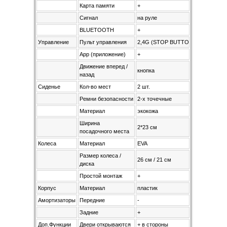
Карта памяти
+
Сигнал
на руле
BLUETOOTH
+
Управление
Пульт управления
2,4G (STOP BUTTON)
App (приложение)
+
Движение вперед /
кнопка
назад
Сиденье
Кол-во мест
2 шт.
Ремни безопасности
2-х точечные
Материал
экокожа
Ширина
2*23 см
посадочного места
Колеса
Материал
EVA
Размер колеса /
26 см / 21 см
диска
Простой монтаж
+
Корпус
Материал
пластик
Амортизаторы
Передние
-
Задние
+
Доп.Функции
Двери открываются
+ в стороны