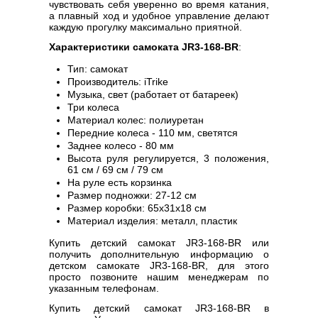
чувствовать себя уверенно во время катания,
а плавный ход и удобное управление делают
каждую прогулку максимально приятной.
Характеристики самоката JR3-168-BR
:
Тип: самокат
Производитель: iTrike
Музыка, свет (работает от батареек)
Три колеса
Материал колес: полиуретан
Передние колеса - 110 мм, светятся
Заднее колесо - 80 мм
Высота руля регулируется, 3 положения,
61 см / 69 см / 79 см
На руле есть корзинка
Размер подножки: 27-12 см
Размер коробки: 65х31х18 см
Материал изделия: металл, пластик
Купить детский самокат JR3-168-BR или
получить дополнительную информацию о
детском самокате JR3-168-BR, для этого
просто позвоните нашим менеджерам по
указанным телефонам.
Купить детский самокат JR3-168-BR в