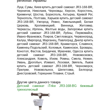
регионах Украины
Луцк, Сумы, Киев купить детский самокат JR3-168-BR,
Чернигов, Николаев, Черновцы, Херсон, Коростень,
Кременчуг, Шостка, Борисполь, Ахтырка, Кривой Рог,
Тернополь, Полтава, Харьков купить детский самокат
JR3-168-BR, Ужгород, Ровно, Хмельницкий, Белая
Церковь, Кропивницкий, Винница, Житомир,
Черкассы, Ирпень, Желтые воды, Запорожье купить
детский самокат JR3-168-BR, Лубны, Первомайск,
Ивано-Франковск, Покров, Светловодск, Червоноград,
Калуш, Миргород, Марганец, Павлоград, Днепр купить
детский самокат JR3-168-BR, Краматорск, Славянск,
Каменец-Подольский, Коломыя, Каменское, Бровары,
Конотоп, Фастов, Бердичев, Мукачево, Одесса купить
детский самокат JR3-168-BR, Новомосковск,
Александрия, Ковель, Изюм, Ромны, Смела, Нежин,
Умань, Дрогобыч, Измаил, Лозовая, Звягель, Львов
купить детский самокат JR3-168-BR, Черноморск,
Прилуки, Нововолынск, Шепетовка, Белгород-
Днестровский, Горишние Плавни, Стрый.
Другие цвета данного товара
Детский самокат iTrike JR3-168-BG бежевый
трехколесный