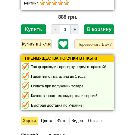
Рейтинг:
888 грн.
-
+
Перезвонить Вам?
ПРЕИМУЩЕСТВА ПОКУПКИ В FIKSIKI
Товар проходит проверку перед отправкой!
Гарантия от магазина до 1 года!
Оплата при получении товара!
Качественная техподдержка и сервис!
Быстрая доставка по Украине!
Хар-ки
Цвета
Фото
Видео
Отзывы
Детский самокат