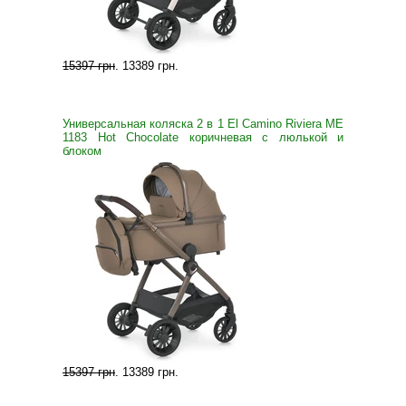
15397 грн
.
13389 грн
.
Универсальная коляска 2 в 1 El Camino Riviera ME
1183 Hot Chocolate коричневая с люлькой и
блоком
15397 грн
.
13389 грн
.