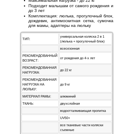
Максимальная нагрузка - до 22 кг
Подходит малышам от самого рождения и
до 3 лет
Комплектация: люлька, прогулочный блок,
дождевик, антимоскитная сетка, сумочка
для мамы, адаптеры на люльку
универсальная коляска 2 в 1
ТИП:
(люлька + прогулочный блок)
всесезонная
РЕКОМЕНДОВАННЫЙ
от рождения до 4-х лет
ВОЗРАСТ:
РЕКОМЕНДОВАННАЯ
до 22 кг
НАГРУЗКА:
РЕКОМЕНДОВАННАЯ
НАГРУЗКА НА
до 9 кг
ЛЮЛЬКУ:
МАТЕРИАЛ РАМЫ:
алюминий
ТКАНЬ:
двухслойная
водоотталкивающая пропитка
UV50+
все тканевые части коляски
съемные