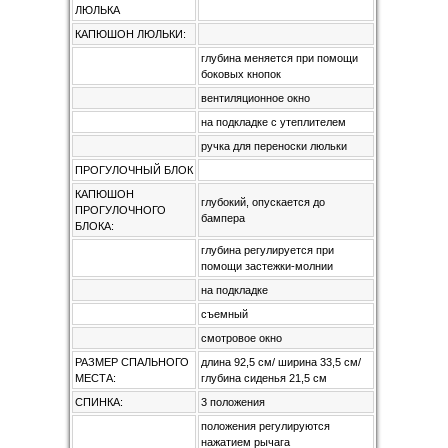
ЛЮЛЬКА
КАПЮШОН ЛЮЛЬКИ:
глубина меняется при помощи
боковых кнопок
вентиляционное окно
на подкладке с утеплителем
ручка для переноски люльки
ПРОГУЛОЧНЫЙ БЛОК
КАПЮШОН
глубокий, опускается до
ПРОГУЛОЧНОГО
бампера
БЛОКА:
глубина регулируется при
помощи застежки-молнии
на подкладке
съемный
смотровое окно
РАЗМЕР СПАЛЬНОГО
длина 92,5 см/ ширина 33,5 см/
МЕСТА:
глубина сиденья 21,5 см
СПИНКА:
3 положения
положения регулируются
нажатием рычага