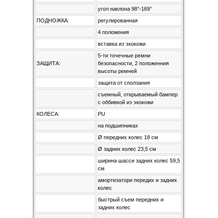
угол наклона 98°-169°
ПОДНОЖКА:
регулированная
4 положения
вставка из экокожи
5-ти точечные ремни
ЗАЩИТА:
безопасности, 2 положенния
высоты ремней
защита от сползания
съемный, открываемый бампер
с оббивкой из экокожи
КОЛЕСА:
PU
на подшипниках
Ø передних колес 18 см
Ø задних колес 23,5 см
ширина шасси задних колес 59,5
см
амортизатори передих и задних
колес
быстрый съем передних и
задних колес