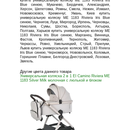
купить универсальную коляску ME 1183 Riviera Iris
Blue синюю, Мукачево, Бердичев, Александрия,
Херсон, Шепетовка, Ромны, Смела, Нежин, Измаил,
Новомосковск, Кременчуг, Умань, Киев купить
универсальную коляску ME 1183 Riviera Iris Blue
синюю, Чернигов, Луцк, Миргород, Ирпень, Черновцы,
Николаев, Сумы, Шостка, Борисполь, Ахтырка,
Полтава, Харьков купить универсальную коляску ME
1183 Riviera Iris Blue синюю, Марганец, Винница,
Фастов, Кропивницкий, Тернополь, Житомир,
Черкассы, Ровно, Хмельницкий, Стрый, Прилуки,
Львов купить универсальную коляску ME 1183 Riviera
Iris Blue синюю, Черноморск, Нововолынск, Коломыя,
Горишние Плавни, Белгород-Днестровский, Лозовая,
Звягель.
Другие цвета данного товара
Универсальная коляска 2 в 1 El Camino Riviera ME
1183 Silver Milk молочная с люлькой и блоком