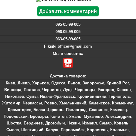
095-05-99-005
096-05-99-005
063-05-99-005
Fiksiki.office@gmail.com
Мы в соцсетях:
Доставка товаров:
Киев
,
Днепр
,
Харьков
,
Одесса
,
Львов
,
Запорожье
,
Кривой Рог
,
Винница
,
Полтава
,
Чернигов
,
Луцк
,
Черновцы
,
Ужгород
,
Херсон
,
Николаев
,
Сумы
,
Ивано-Франковск
,
Кропивницкий
,
Тернополь
,
Житомир
,
Черкассы
,
Ровно
,
Хмельницкий
,
Каменское
,
Кременчуг
,
Краматорск
,
Белая Церковь
,
Павлоград
,
Славянск
,
Каменец-
Подольский
,
Бровары
,
Конотоп
,
Умань
,
Мукачево
,
Александрия
,
Шостка
,
Бердичев
,
Дрогобыч
,
Нежин
,
Измаил
,
Самар
,
Ковель
,
Смела
,
Шептицкий
,
Калуш
,
Первомайск
,
Коростень
,
Коломыя
,