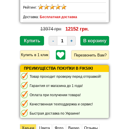
Рейтинг:
Доставка:
Бесплатная доставка
12152 грн.
13974 грн
-
+
Перезвонить Вам?
ПРЕИМУЩЕСТВА ПОКУПКИ В FIKSIKI
Товар проходит проверку перед отправкой!
Гарантия от магазина до 1 года!
Оплата при получении товара!
Качественная техподдержка и сервис!
Быстрая доставка по Украине!
Хар-ки
Цвета
Фото
Видео
Отзывы