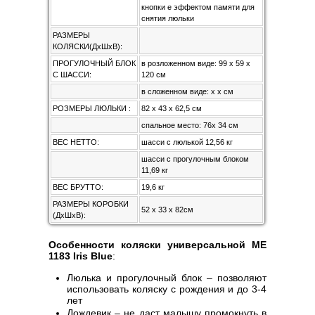
кнопки е эффектом памяти для
снятия люльки
РАЗМЕРЫ
КОЛЯСКИ(ДхШхВ):
ПРОГУЛОЧНЫЙ БЛОК
в розложенном виде: 99 х 59 х
С ШАССИ:
120 см
в сложенном виде: х х см
РОЗМЕРЫ ЛЮЛЬКИ :
82 х 43 х 62,5 см
спальное место: 76х 34 см
ВЕС НЕТТО:
шасси с люлькой 12,56 кг
шасси с прогулочным блоком
11,69 кг
ВЕС БРУТТО:
19,6 кг
РАЗМЕРЫ КОРОБКИ
52 х 33 х 82см
(ДхШхВ):
Особенности коляски универсальной ME
1183 Iris Blue
:
Люлька и прогулочный блок – позволяют
использовать коляску с рождения и до 3-4
лет
Дождевик – не даст малышу промокнуть в