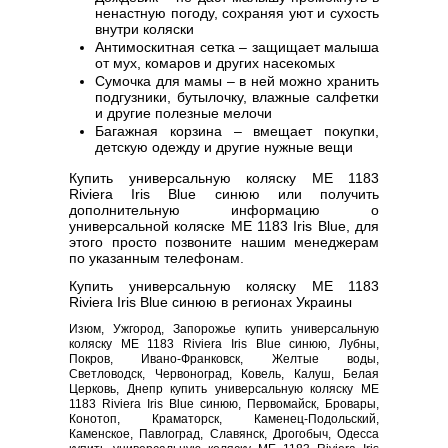
ненастную погоду, сохраняя уют и сухость
внутри коляски
Антимоскитная сетка – защищает малыша
от мух, комаров и других насекомых
Сумочка для мамы – в ней можно хранить
подгузники, бутылочку, влажные салфетки
и другие полезные мелочи
Багажная корзина – вмещает покупки,
детскую одежду и другие нужные вещи
Купить универсальную коляску ME 1183
Riviera Iris Blue синюю или получить
дополнительную информацию о
универсальной коляске ME 1183 Iris Blue, для
этого просто позвоните нашим менеджерам
по указанным телефонам.
Купить универсальную коляску ME 1183
Riviera Iris Blue синюю в регионах Украины
Изюм, Ужгород, Запорожье купить универсальную
коляску ME 1183 Riviera Iris Blue синюю, Лубны,
Покров, Ивано-Франковск, Желтые воды,
Светловодск, Червоноград, Ковель, Калуш, Белая
Церковь, Днепр купить универсальную коляску ME
1183 Riviera Iris Blue синюю, Первомайск, Бровары,
Конотоп, Краматорск, Каменец-Подольский,
Каменское, Павлоград, Славянск, Дрогобыч, Одесса