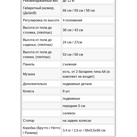
Рекомендованный вес:
до 12 кг
Габаритный размер,
66 см / 59 см / 58 см
(ДхШхВ)
Регулировка по высоте
4 положения
Высота от пола до
38 см / 43 см
столика, (min/max)
Высота от пола до
24 см / 27см
сиденья, (min/max)
Высота от пола до
53 см / 58 см
спинки, (min/max)
Панель
съемная
есть, от 2 батареек типа АА (в
Музыка
комплект не входят)
Дополнительно
подвижные детали
Колеса
8 шт.
подвижные
передние 5 см
силикон
Стопор
на задних колесах
Коробка (Брутто / Нетто
3,4 кг / 2,6 кг / 58х9,5х66 см
/ Размер)