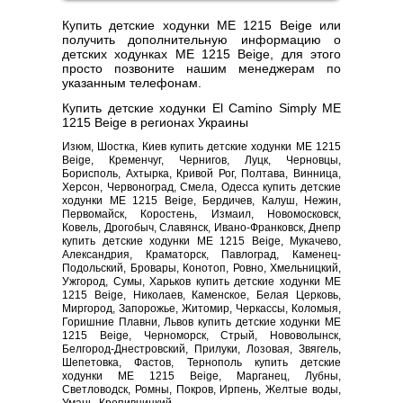
Купить детские ходунки ME 1215 Beige или
получить дополнительную информацию о
детских ходунках ME 1215 Beige, для этого
просто позвоните нашим менеджерам по
указанным телефонам.
Купить детские ходунки El Camino Simply ME
1215 Beige в регионах Украины
Изюм, Шостка, Киев купить детские ходунки ME 1215
Beige, Кременчуг, Чернигов, Луцк, Черновцы,
Борисполь, Ахтырка, Кривой Рог, Полтава, Винница,
Херсон, Червоноград, Смела, Одесса купить детские
ходунки ME 1215 Beige, Бердичев, Калуш, Нежин,
Первомайск, Коростень, Измаил, Новомосковск,
Ковель, Дрогобыч, Славянск, Ивано-Франковск, Днепр
купить детские ходунки ME 1215 Beige, Мукачево,
Александрия, Краматорск, Павлоград, Каменец-
Подольский, Бровары, Конотоп, Ровно, Хмельницкий,
Ужгород, Сумы, Харьков купить детские ходунки ME
1215 Beige, Николаев, Каменское, Белая Церковь,
Миргород, Запорожье, Житомир, Черкассы, Коломыя,
Горишние Плавни, Львов купить детские ходунки ME
1215 Beige, Черноморск, Стрый, Нововолынск,
Белгород-Днестровский, Прилуки, Лозовая, Звягель,
Шепетовка, Фастов, Тернополь купить детские
ходунки ME 1215 Beige, Марганец, Лубны,
Светловодск, Ромны, Покров, Ирпень, Желтые воды,