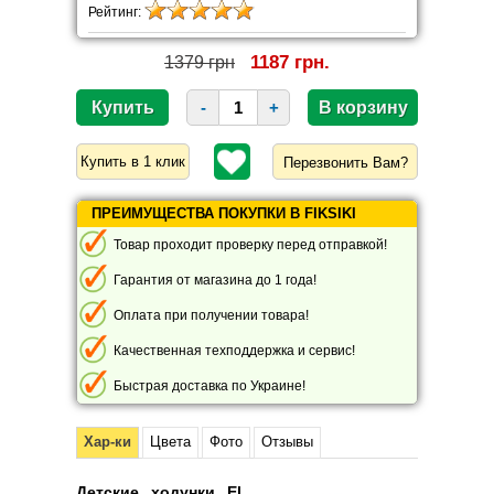
Рейтинг:
1187 грн.
1379 грн
-
+
Перезвонить Вам?
ПРЕИМУЩЕСТВА ПОКУПКИ В FIKSIKI
Товар проходит проверку перед отправкой!
Гарантия от магазина до 1 года!
Оплата при получении товара!
Качественная техподдержка и сервис!
Быстрая доставка по Украине!
Хар-ки
Цвета
Фото
Отзывы
Детские ходунки El