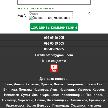
Указать плюсы и минусы
Код *:
095-05-99-005
096-05-99-005
063-05-99-005
Fiksiki.office@gmail.com
Мы в соцсетях:
Доставка товаров:
Киев
,
Днепр
,
Харьков
,
Одесса
,
Львов
,
Запорожье
,
Кривой Рог
,
Винница
,
Полтава
,
Чернигов
,
Луцк
,
Черновцы
,
Ужгород
,
Херсон
,
Николаев
,
Сумы
,
Ивано-Франковск
,
Кропивницкий
,
Тернополь
,
Житомир
,
Черкассы
,
Ровно
,
Хмельницкий
,
Каменское
,
Кременчуг
,
Краматорск
,
Белая Церковь
,
Павлоград
,
Славянск
,
Каменец-