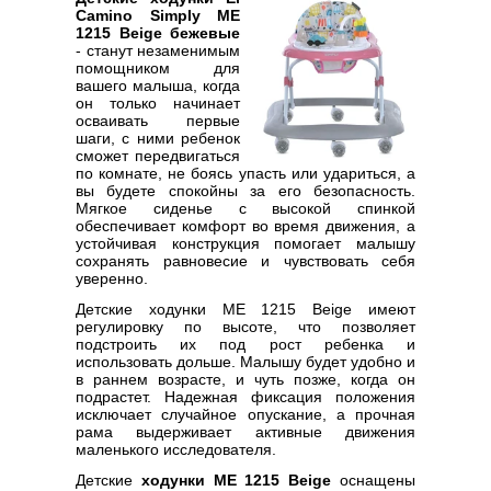
Camino Simply ME
1215 Beige бежевые
- станут незаменимым
помощником для
вашего малыша, когда
он только начинает
осваивать первые
шаги, с ними ребенок
сможет передвигаться
по комнате, не боясь упасть или удариться, а
вы будете спокойны за его безопасность.
Мягкое сиденье с высокой спинкой
обеспечивает комфорт во время движения, а
устойчивая конструкция помогает малышу
сохранять равновесие и чувствовать себя
уверенно.
Детские ходунки ME 1215 Beige имеют
регулировку по высоте, что позволяет
подстроить их под рост ребенка и
использовать дольше. Малышу будет удобно и
в раннем возрасте, и чуть позже, когда он
подрастет. Надежная фиксация положения
исключает случайное опускание, а прочная
рама выдерживает активные движения
маленького исследователя.
Детские
ходунки ME 1215 Beige
оснащены