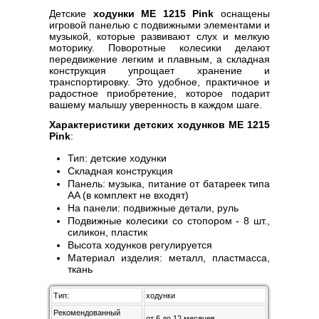
Детские
ходунки ME 1215 Pink
оснащены
игровой панелью с подвижными элементами и
музыкой, которые развивают слух и мелкую
моторику. Поворотные колесики делают
передвижение легким и плавным, а складная
конструкция упрощает хранение и
транспортировку. Это удобное, практичное и
радостное приобретение, которое подарит
вашему малышу уверенность в каждом шаге.
Характеристики детских ходунков ME 1215
Pink
:
Тип: детские ходунки
Складная конструкция
Панель: музыка, питание от батареек типа
AA (в комплект не входят)
На панели: подвижные детали, руль
Подвижные колесики со стопором - 8 шт.,
силикон, пластик
Высота ходунков регулируется
Материал изделия: металл, пластмасса,
ткань
Тип:
ходунки
Рекомендованный
от 6 до 12 месяцев