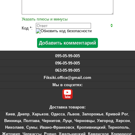
Указать плюсы и минусы
Код *:
095-05-99-005
096-05-99-005
063-05-99-005
Fiksiki.office@gmail.com
Мы в соцсетях:
Доставка товаров:
Киев
,
Днепр
,
Харьков
,
Одесса
,
Львов
,
Запорожье
,
Кривой Рог
,
Винница
,
Полтава
,
Чернигов
,
Луцк
,
Черновцы
,
Ужгород
,
Херсон
,
Николаев
,
Сумы
,
Ивано-Франковск
,
Кропивницкий
,
Тернополь
,
Житомир
,
Черкассы
,
Ровно
,
Хмельницкий
,
Каменское
,
Кременчуг
,