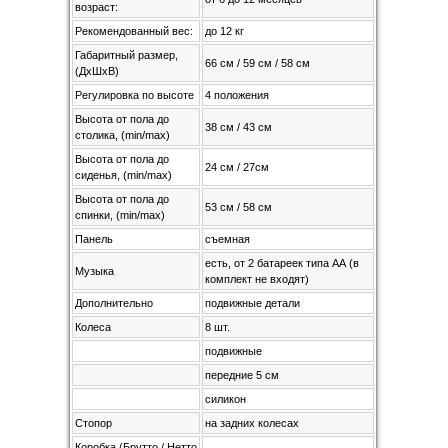
возраст:
Рекомендованный вес:
до 12 кг
Габаритный размер,
66 см / 59 см / 58 см
(ДхШхВ)
Регулировка по высоте
4 положения
Высота от пола до
38 см / 43 см
столика, (min/max)
Высота от пола до
24 см / 27см
сиденья, (min/max)
Высота от пола до
53 см / 58 см
спинки, (min/max)
Панель
съемная
есть, от 2 батареек типа АА (в
Музыка
комплект не входят)
Дополнительно
подвижные детали
Колеса
8 шт.
подвижные
передние 5 см
силикон
Стопор
на задних колесах
Коробка (Брутто / Нетто