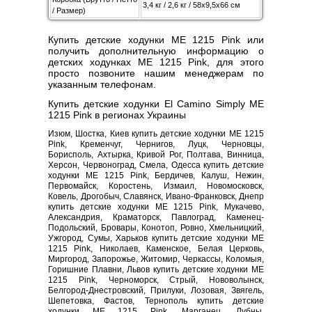
3,4 кг / 2,6 кг / 58х9,5х66 см
/ Размер)
Купить детские ходунки ME 1215 Pink или
получить дополнительную информацию о
детских ходунках ME 1215 Pink, для этого
просто позвоните нашим менеджерам по
указанным телефонам.
Купить детские ходунки El Camino Simply ME
1215 Pink в регионах Украины
Изюм, Шостка, Киев купить детские ходунки ME 1215
Pink, Кременчуг, Чернигов, Луцк, Черновцы,
Борисполь, Ахтырка, Кривой Рог, Полтава, Винница,
Херсон, Червоноград, Смела, Одесса купить детские
ходунки ME 1215 Pink, Бердичев, Калуш, Нежин,
Первомайск, Коростень, Измаил, Новомосковск,
Ковель, Дрогобыч, Славянск, Ивано-Франковск, Днепр
купить детские ходунки ME 1215 Pink, Мукачево,
Александрия, Краматорск, Павлоград, Каменец-
Подольский, Бровары, Конотоп, Ровно, Хмельницкий,
Ужгород, Сумы, Харьков купить детские ходунки ME
1215 Pink, Николаев, Каменское, Белая Церковь,
Миргород, Запорожье, Житомир, Черкассы, Коломыя,
Горишние Плавни, Львов купить детские ходунки ME
1215 Pink, Черноморск, Стрый, Нововолынск,
Белгород-Днестровский, Прилуки, Лозовая, Звягель,
Шепетовка, Фастов, Тернополь купить детские
ходунки ME 1215 Pink, Марганец, Лубны,