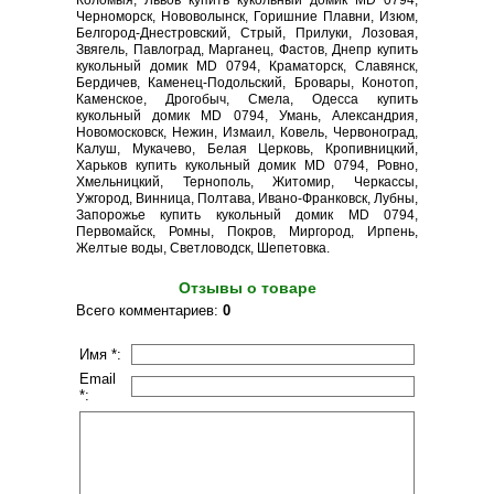
Коломыя, Львов купить кукольный домик MD 0794,
Черноморск, Нововолынск, Горишние Плавни, Изюм,
Белгород-Днестровский, Стрый, Прилуки, Лозовая,
Звягель, Павлоград, Марганец, Фастов, Днепр купить
кукольный домик MD 0794, Краматорск, Славянск,
Бердичев, Каменец-Подольский, Бровары, Конотоп,
Каменское, Дрогобыч, Смела, Одесса купить
кукольный домик MD 0794, Умань, Александрия,
Новомосковск, Нежин, Измаил, Ковель, Червоноград,
Калуш, Мукачево, Белая Церковь, Кропивницкий,
Харьков купить кукольный домик MD 0794, Ровно,
Хмельницкий, Тернополь, Житомир, Черкассы,
Ужгород, Винница, Полтава, Ивано-Франковск, Лубны,
Запорожье купить кукольный домик MD 0794,
Первомайск, Ромны, Покров, Миргород, Ирпень,
Желтые воды, Светловодск, Шепетовка.
Отзывы о товаре
Всего комментариев
:
0
Имя *:
Email
*: