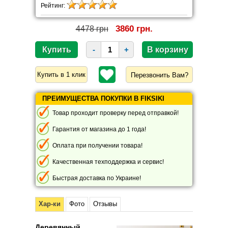
Рейтинг:
3860 грн.
4478 грн
-
+
Перезвонить Вам?
ПРЕИМУЩЕСТВА ПОКУПКИ В FIKSIKI
Товар проходит проверку перед отправкой!
Гарантия от магазина до 1 года!
Оплата при получении товара!
Качественная техподдержка и сервис!
Быстрая доставка по Украине!
Хар-ки
Фото
Отзывы
Деревянный