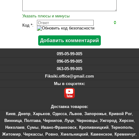
Указать плюсы и минусы
Код *:
095-05-99-005
096-05-99-005
063-05-99-005
Fiksiki.office@gmail.com
Мы в соцсетях:
Доставка товаров:
Киев
,
Днепр
,
Харьков
,
Одесса
,
Львов
,
Запорожье
,
Кривой Рог
,
Винница
,
Полтава
,
Чернигов
,
Луцк
,
Черновцы
,
Ужгород
,
Херсон
,
Николаев
,
Сумы
,
Ивано-Франковск
,
Кропивницкий
,
Тернополь
,
Житомир
,
Черкассы
,
Ровно
,
Хмельницкий
,
Каменское
,
Кременчуг
,