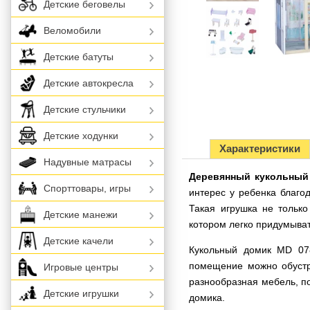
Детские беговелы
Веломобили
Детские батуты
Детские автокресла
Детские стульчики
Детские ходунки
Характеристики
Надувные матрасы
Деревянный кукольный
Спорттовары, игры
интерес у ребенка благо
Такая игрушка не только
Детские манежи
котором легко придумыва
Детские качели
Кукольный домик MD 078
помещение можно обустро
Игровые центры
разнообразная мебель, по
Детские игрушки
домика.