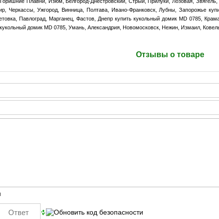
Горишние Плавни, Изюм, Белгород-Днестровский, Стрый, Прилуки, Лозовая, Звягель,
р, Черкассы, Ужгород, Винница, Полтава, Ивано-Франковск, Лубны, Запорожье куп
товка, Павлоград, Марганец, Фастов, Днепр купить кукольный домик MD 0785, Крама
кукольный домик MD 0785, Умань, Александрия, Новомосковск, Нежин, Измаил, Ковель
Отзывы о товаре
ы