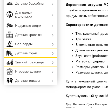
Детские бассейны
Деревянная игрушка M
службы и приятное испол
Для самых
придумывать собственные
маленьких
Характеристики детског
Надувные лодки
Тип: кукольный дом
Детские кроватки
Три этажа
Сап борды
В комплекте есть м
Домик имеет разли
Детские горки
Звук, свет (работает
Материал: дерево
Зимний транспорт
Размеры упаковки: 
Игровые домики
Размеры домика: дли
Детские товары
Купить кукольный доми
менеджерам по указанны
Купить кукольный домик 
Луцк, Николаев, Сумы, Киев купи