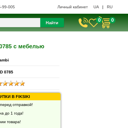
5-99-005
Личный кабинет
UA
|
RU
0
0
Найти
0785 с мебелью
ambi
D 0785
ПКИ В FIKSIKI
перед отправкой!
а до 1 года!
нии товара!