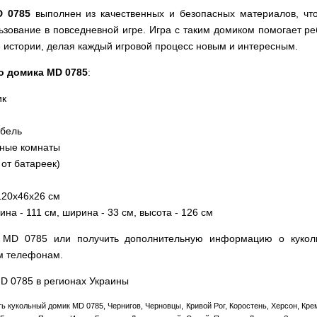
D 0785
выполнен из качественных и безопасных материалов, что
ьзование в повседневной игре. Игра с таким домиком помогает р
 истории, делая каждый игровой процесс новым и интересным.
о домика MD 0785
:
ик
ебель
чные комнаты
 от батареек)
120х46х26 см
на - 111 см, ширина - 33 см, высота - 126 см
к MD 0785 или получить дополнительную информацию о кукол
м телефонам.
MD 0785 в регионах Украины
ть кукольный домик MD 0785, Чернигов, Черновцы, Кривой Рог, Коростень, Херсон, Кр