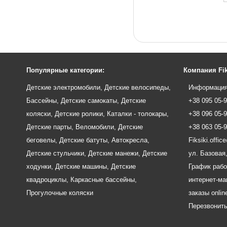
Популярные категории:
Компания Fik
Детские электромобили
,
Детские велосипеды
,
Информация
Бассейны
,
Детские самокаты
,
Детские
+38 095 05-
коляски
,
Детские ролики
,
Каталки - толокары
,
+38 096 05-
Детские парты
,
Веломобили
,
Детские
+38 063 05-
беговелы
,
Детские батуты
,
Автокресла
,
Fiksiki.offi
Детские стульчики
,
Детские манежи
,
Детские
ул. Базовая,
ходунки
,
Детские машины
,
Детские
График рабо
квадроциклы
,
Каркасные бассейны
,
интернет-маг
Прогулочные коляски
заказы onlin
Перезвонит