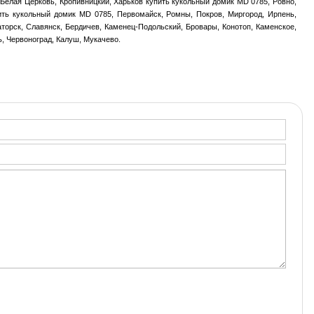
 Белая Церковь, Кропивницкий, Харьков купить кукольный домик MD 0785, Ровно,
ить кукольный домик MD 0785, Первомайск, Ромны, Покров, Миргород, Ирпень,
торск, Славянск, Бердичев, Каменец-Подольский, Бровары, Конотоп, Каменское,
, Червоноград, Калуш, Мукачево.