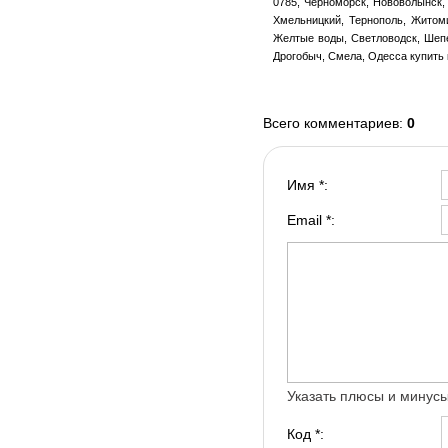
0785, Черноморск, Нововолынск, 
Хмельницкий, Тернополь, Житоми
Желтые воды, Светловодск, Шепе
Дрогобыч, Смела, Одесса купить 
Всего комментариев
:
0
Имя *:
Email *:
Указать плюсы и минус
Код *: