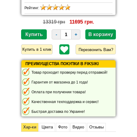
Рейтинг:
11695 грн.
13319 грн
-
+
Перезвонить Вам?
ПРЕИМУЩЕСТВА ПОКУПКИ В FIKSIKI
Товар проходит проверку перед отправкой!
Гарантия от магазина до 1 года!
Оплата при получении товара!
Качественная техподдержка и сервис!
Быстрая доставка по Украине!
Хар-ки
Цвета
Фото
Видео
Отзывы