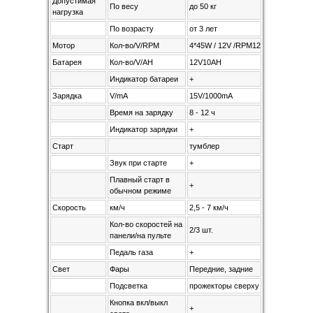
Допустимая
По весу
до 50 кг
нагрузка
По возрасту
от 3 лет
Мотор
Кол-во/V/RPM
4*45W / 12V /RPM12000
Батарея
Кол-во/V/AH
12V10AH
Индикатор батареи
+
Зарядка
V/mA
15V/1000mA
Время на зарядку
8 - 12 ч
Индикатор зарядки
+
Старт
тумблер
Звук при старте
+
Плавный старт в
+
обычном режиме
Скорость
км/ч
2,5 - 7 км/ч
Кол-во скоростей на
2/3 шт.
панели/на пульте
Педаль газа
+
Свет
Фары
Передние, задние
Подсветка
прожекторы сверху
Кнопка вкл/выкл
+