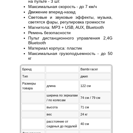
на пульте - 3 шт.
Максимальная скорость - до 7 км/ч
Движение вперед-назад
Световые и звуковые эффекты, музыка,
светятся фары, регулировка громкости
Магнитола: MP3 + USB, AUX, Bluetooth
Ремень безопасности
Пульт дистанционного управления 2,4G
Bluetooth
Материал корпуса: пластик
Максимальная грузоподъемность - до 50
кг
Бренд
Bambi racer
Тип
джип
Размеры
длина
122 см
товара
ширина по зеркалам
74 см / 79 см
/ по колесам
высота
71 см
вес
24 кг
расстояние от
40 см
сиденья до педалей