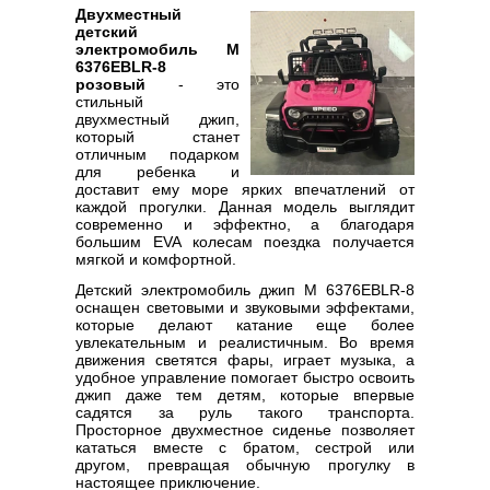
Двухместный
детский
электромобиль M
6376EBLR-8
розовый
- это
стильный
двухместный джип,
который станет
отличным подарком
для ребенка и
доставит ему море ярких впечатлений от
каждой прогулки. Данная модель выглядит
современно и эффектно, а благодаря
большим EVA колесам поездка получается
мягкой и комфортной.
Детский электромобиль джип M 6376EBLR-8
оснащен световыми и звуковыми эффектами,
которые делают катание еще более
увлекательным и реалистичным. Во время
движения светятся фары, играет музыка, а
удобное управление помогает быстро освоить
джип даже тем детям, которые впервые
садятся за руль такого транспорта.
Просторное двухместное сиденье позволяет
кататься вместе с братом, сестрой или
другом, превращая обычную прогулку в
настоящее приключение.