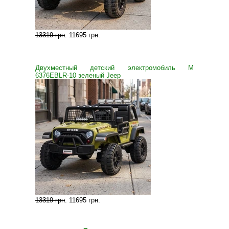
13319 грн
.
11695 грн
.
Двухместный детский электромобиль M
6376EBLR-10 зеленый Jeep
13319 грн
.
11695 грн
.