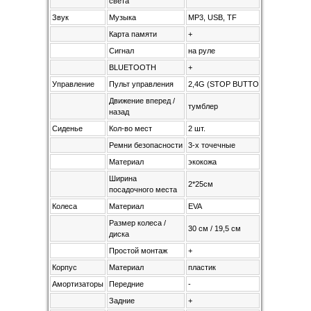
света
Звук
Музыка
MP3, USB, TF
Карта памяти
+
Сигнал
на руле
BLUETOOTH
+
Управление
Пульт управления
2,4G (STOP BUTTON)
Движение вперед /
тумблер
назад
Сиденье
Кол-во мест
2 шт.
Ремни безопасности
3-х точечные
Материал
экокожа
Ширина
2*25см
посадочного места
Колеса
Материал
EVA
Размер колеса /
30 см / 19,5 см
диска
Простой монтаж
+
Корпус
Материал
пластик
Амортизаторы
Передние
-
Задние
+