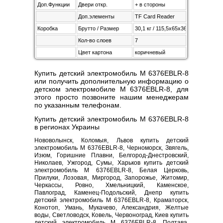
Доп.Функции
Двери откр.
+ в стороны
Доп.элементы
TF Card Reader
Коробка
Брутто / Размер
30,1 кг / 115,5х65х36,5 см
Кол-во слоев
7
Цвет картона
коричневый
Купить детский электромобиль M 6376EBLR-8
или получить дополнительную информацию о
детском электромобиле M 6376EBLR-8, для
этого просто позвоните нашим менеджерам
по указанным телефонам.
Купить детский электромобиль M 6376EBLR-8
в регионах Украины
Нововолынск, Коломыя, Львов купить детский
электромобиль M 6376EBLR-8, Черноморск, Звягель,
Изюм, Горишние Плавни, Белгород-Днестровский,
Николаев, Ужгород, Сумы, Харьков купить детский
электромобиль M 6376EBLR-8, Белая Церковь,
Прилуки, Лозовая, Миргород, Запорожье, Житомир,
Черкассы, Ровно, Хмельницкий, Каменское,
Павлоград, Каменец-Подольский, Днепр купить
детский электромобиль M 6376EBLR-8, Краматорск,
Конотоп, Умань, Мукачево, Александрия, Желтые
воды, Светловодск, Ковель, Червоноград, Киев купить
детский электромобиль M 6376EBLR-8, Полтава,