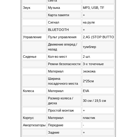
света
Звук
Музыка
MP3, USB, TF
Карта памяти
+
Сигнал
на руле
BLUETOOTH
+
Управление
Пульт управления
2,4G (STOP BUTTON)
Движение вперед /
тумблер
назад
Сиденье
Кол-во мест
2 шт.
Ремни безопасности
3-х точечные
Материал
экокожа
Ширина
2*25см
посадочного места
Колеса
Материал
EVA
Размер колеса /
30 см / 19,5 см
диска
Простой монтаж
+
Корпус
Материал
пластик
Амортизаторы
Передние
-
Задние
+