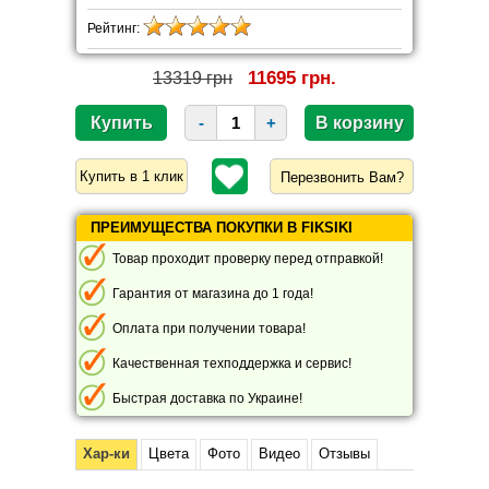
Рейтинг:
11695 грн.
13319 грн
-
+
Перезвонить Вам?
ПРЕИМУЩЕСТВА ПОКУПКИ В FIKSIKI
Товар проходит проверку перед отправкой!
Гарантия от магазина до 1 года!
Оплата при получении товара!
Качественная техподдержка и сервис!
Быстрая доставка по Украине!
Хар-ки
Цвета
Фото
Видео
Отзывы