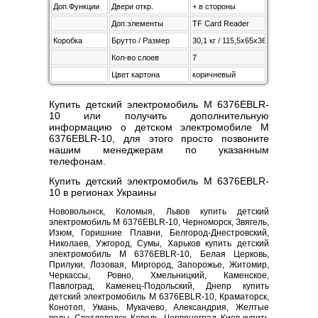
Доп.Функции
Двери откр.
+ в стороны
Доп.элементы
TF Card Reader
Коробка
Брутто / Размер
30,1 кг / 115,5х65х36,5 см
Кол-во слоев
7
Цвет картона
коричневый
Купить детский электромобиль M 6376EBLR-
10 или получить дополнительную
информацию о детском электромобиле M
6376EBLR-10, для этого просто позвоните
нашим менеджерам по указанным
телефонам.
Купить детский электромобиль M 6376EBLR-
10 в регионах Украины
Нововолынск, Коломыя, Львов купить детский
электромобиль M 6376EBLR-10, Черноморск, Звягель,
Изюм, Горишние Плавни, Белгород-Днестровский,
Николаев, Ужгород, Сумы, Харьков купить детский
электромобиль M 6376EBLR-10, Белая Церковь,
Прилуки, Лозовая, Миргород, Запорожье, Житомир,
Черкассы, Ровно, Хмельницкий, Каменское,
Павлоград, Каменец-Подольский, Днепр купить
детский электромобиль M 6376EBLR-10, Краматорск,
Конотоп, Умань, Мукачево, Александрия, Желтые