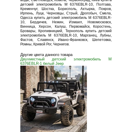
воды, Светловодск, Ковель, Червоноград, Киев купить
детский электромобиль M 6376EBLR-10, Полтава,
Кременчуг, Шостка, Борисполь, Ахтырка, Покров,
Ирпень, Луцк, Черновцы, Стрый, Дрогобыч, Смела,
Одесса купить детский электромобиль M 6376EBLR-
10, Бердичев, Нежин, Измаил, Новомосковск,
Винница, Херсон, Калуш, Первомайск, Коростень,
Бровары, Кропивницкий, Тернополь купить детский
электромобиль M 6376EBLR-10, Марганец, Лубны,
Фастов, Славянск, Ивано-Франковск, Шепетовка,
Ромны, Кривой Рог, Чернигов.
Другие цвета данного товара
Двухместный детский электромобиль M
6376EBLR-1 белый Jeep