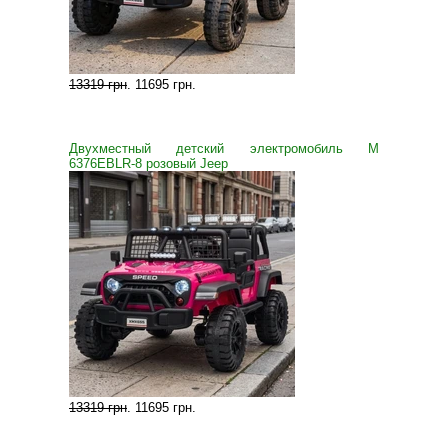
13319 грн
.
11695 грн
.
Двухместный детский электромобиль M
6376EBLR-8 розовый Jeep
13319 грн
.
11695 грн
.