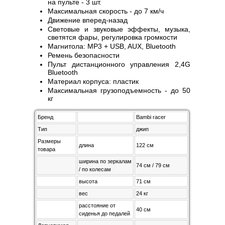
на пульте - 3 шт.
Максимальная скорость - до 7 км/ч
Движение вперед-назад
Световые и звуковые эффекты, музыка,
светятся фары, регулировка громкости
Магнитола: MP3 + USB, AUX, Bluetooth
Ремень безопасности
Пульт дистанционного управления 2,4G
Bluetooth
Материал корпуса: пластик
Максимальная грузоподъемность - до 50
кг
Бренд
Bambi racer
Тип
джип
Размеры
длина
122 см
товара
ширина по зеркалам
74 см / 79 см
/ по колесам
высота
71 см
вес
24 кг
расстояние от
40 см
сиденья до педалей