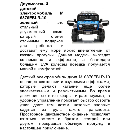
Двухместный
детский
электромобиль M
6376EBLR-10
зеленый
- это
стильный
двухместный джип,
который станет
отличным подарком
для ребенка и
доставит ему море ярких впечатлений от
каждой прогулки. Данная модель выглядит
современно и эффектно, а благодаря
большим EVA колесам поездка получается
мягкой и комфортной.
Детский электромобиль джип M 6376EBLR-10
оснащен световыми и звуковыми эффектами,
которые делают катание еще более
увлекательным и реалистичным. Во время
движения светятся фары, играет музыка, а
удобное управление помогает быстро освоить
джип даже тем детям, которые впервые
садятся за руль такого транспорта.
Просторное двухместное сиденье позволяет
кататься вместе с братом, сестрой или
другом, превращая обычную прогулку в
настоящее приключение.