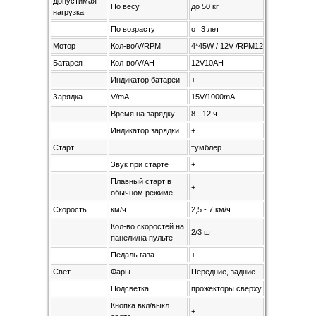
Допустимая
По весу
до 50 кг
нагрузка
По возрасту
от 3 лет
Мотор
Кол-во/V/RPM
4*45W / 12V /RPM12000
Батарея
Кол-во/V/AH
12V10AH
Индикатор батареи
+
Зарядка
V/mA
15V/1000mA
Время на зарядку
8 - 12 ч
Индикатор зарядки
+
Старт
тумблер
Звук при старте
+
Плавный старт в
+
обычном режиме
Скорость
км/ч
2,5 - 7 км/ч
Кол-во скоростей на
2/3 шт.
панели/на пульте
Педаль газа
+
Свет
Фары
Передние, задние
Подсветка
прожекторы сверху
Кнопка вкл/выкл
+