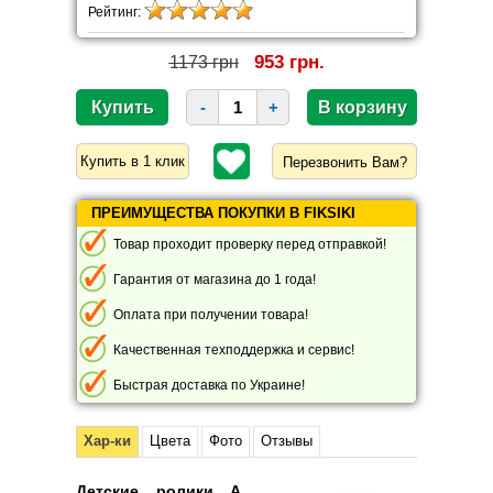
Рейтинг:
953 грн.
1173 грн
-
+
Перезвонить Вам?
ПРЕИМУЩЕСТВА ПОКУПКИ В FIKSIKI
Товар проходит проверку перед отправкой!
Гарантия от магазина до 1 года!
Оплата при получении товара!
Качественная техподдержка и сервис!
Быстрая доставка по Украине!
Хар-ки
Цвета
Фото
Отзывы
Детские ролики A