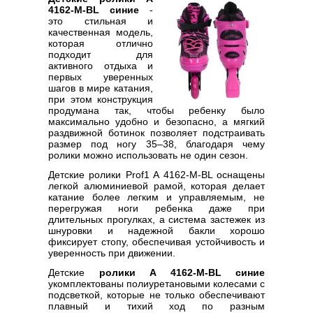
4162-M-BL синие
-
это стильная и
качественная модель,
которая отлично
подходит для
активного отдыха и
первых уверенных
шагов в мире катания,
при этом конструкция
продумана так, чтобы ребенку было
максимально удобно и безопасно, а мягкий
раздвижной ботинок позволяет подстраивать
размер под ногу 35–38, благодаря чему
ролики можно использовать не один сезон.
Детские ролики Prof1 A 4162-M-BL оснащены
легкой алюминиевой рамой, которая делает
катание более легким и управляемым, не
перегружая ноги ребенка даже при
длительных прогулках, а система застежек из
шнуровки и надежной бакли хорошо
фиксирует стопу, обеспечивая устойчивость и
уверенность при движении.
Детские
ролики A 4162-M-BL синие
укомплектованы полиуретановыми колесами с
подсветкой, которые не только обеспечивают
плавный и тихий ход по разным