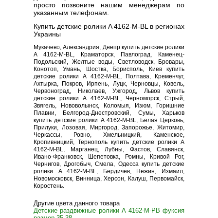
просто позвоните нашим менеджерам по
указанным телефонам.
Купить детские ролики A 4162-M-BL в регионах
Украины
Мукачево, Александрия, Днепр купить детские ролики
A 4162-M-BL, Краматорск, Павлоград, Каменец-
Подольский, Желтые воды, Светловодск, Бровары,
Конотоп, Умань, Шостка, Борисполь, Киев купить
детские ролики A 4162-M-BL, Полтава, Кременчуг,
Ахтырка, Покров, Ирпень, Луцк, Черновцы, Ковель,
Червоноград, Николаев, Ужгород, Львов купить
детские ролики A 4162-M-BL, Черноморск, Стрый,
Звягель, Нововолынск, Коломыя, Изюм, Горишние
Плавни, Белгород-Днестровский, Сумы, Харьков
купить детские ролики A 4162-M-BL, Белая Церковь,
Прилуки, Лозовая, Миргород, Запорожье, Житомир,
Черкассы, Ровно, Хмельницкий, Каменское,
Кропивницкий, Тернополь купить детские ролики A
4162-M-BL, Марганец, Лубны, Фастов, Славянск,
Ивано-Франковск, Шепетовка, Ромны, Кривой Рог,
Чернигов, Дрогобыч, Смела, Одесса купить детские
ролики A 4162-M-BL, Бердичев, Нежин, Измаил,
Новомосковск, Винница, Херсон, Калуш, Первомайск,
Коростень.
Другие цвета данного товара
Детские раздвижные ролики A 4162-M-PB фуксия
размер 35-38