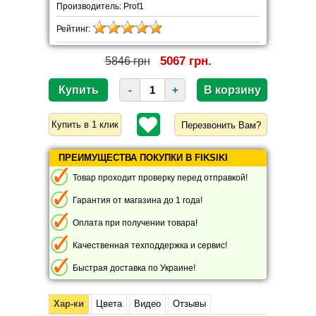
Производитель: Prof1
Рейтинг:
5067 грн.
5846 грн
-
+
Перезвонить Вам?
ПРЕИМУЩЕСТВА ПОКУПКИ В FIKSIKI
Товар проходит проверку перед отправкой!
Гарантия от магазина до 1 года!
Оплата при получении товара!
Качественная техподдержка и сервис!
Быстрая доставка по Украине!
Хар-ки
Цвета
Видео
Отзывы