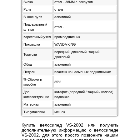
Вилка
сталь, 38MM с локаутом
Руль
сталь
Вынос руля
алюминий
Подседельный
сталь
штырь
Кареточный узел
промподшипник
Покрышка
WANDA KING
передний: дисковый, задний:
Тормоза
дисковый
Обод
алюминий
Педали
пластик на насыпных подшипниках
% Сборки в
85%
коробке
Доп
катафот (передний / задний / колеса),
комплектующие
подножка
Материал
алюминий
Тип упаковки
мешок
Купить велосипед VS-2002 или получить
дополнительную информацию о велосипеде
VS-2002, для этого просто позвоните нашим