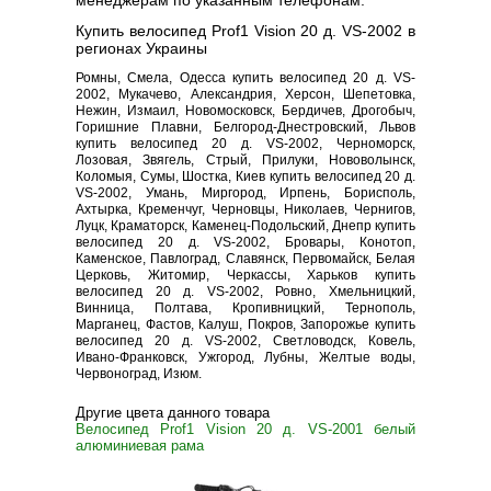
менеджерам по указанным телефонам.
Купить велосипед Prof1 Vision 20 д. VS-2002 в
регионах Украины
Ромны, Смела, Одесса купить велосипед 20 д. VS-
2002, Мукачево, Александрия, Херсон, Шепетовка,
Нежин, Измаил, Новомосковск, Бердичев, Дрогобыч,
Горишние Плавни, Белгород-Днестровский, Львов
купить велосипед 20 д. VS-2002, Черноморск,
Лозовая, Звягель, Стрый, Прилуки, Нововолынск,
Коломыя, Сумы, Шостка, Киев купить велосипед 20 д.
VS-2002, Умань, Миргород, Ирпень, Борисполь,
Ахтырка, Кременчуг, Черновцы, Николаев, Чернигов,
Луцк, Краматорск, Каменец-Подольский, Днепр купить
велосипед 20 д. VS-2002, Бровары, Конотоп,
Каменское, Павлоград, Славянск, Первомайск, Белая
Церковь, Житомир, Черкассы, Харьков купить
велосипед 20 д. VS-2002, Ровно, Хмельницкий,
Винница, Полтава, Кропивницкий, Тернополь,
Марганец, Фастов, Калуш, Покров, Запорожье купить
велосипед 20 д. VS-2002, Светловодск, Ковель,
Ивано-Франковск, Ужгород, Лубны, Желтые воды,
Червоноград, Изюм.
Другие цвета данного товара
Велосипед Prof1 Vision 20 д. VS-2001 белый
алюминиевая рама