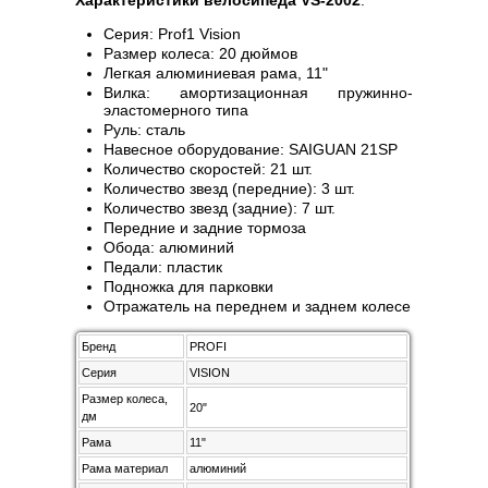
Характеристики велосипеда VS-2002
:
Серия: Prof1 Vision
Размер колеса: 20 дюймов
Легкая алюминиевая рама, 11"
Вилка: амортизационная пружинно-
эластомерного типа
Руль: сталь
Навесное оборудование: SAIGUAN 21SP
Количество скоростей: 21 шт.
Количество звезд (передние): 3 шт.
Количество звезд (задние): 7 шт.
Передние и задние тормоза
Обода: алюминий
Педали: пластик
Подножка для парковки
Отражатель на переднем и заднем колесе
Бренд
PROFI
Серия
VISION
Размер колеса,
20"
дм
Рама
11"
Рама материал
алюминий