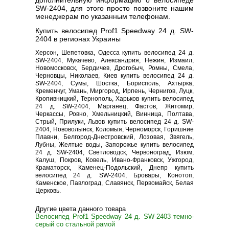
дополнительную информацию о велосипеде
SW-2404, для этого просто позвоните нашим
менеджерам по указанным телефонам.
Купить велосипед Prof1 Speedway 24 д. SW-
2404 в регионах Украины
Херсон, Шепетовка, Одесса купить велосипед 24 д.
SW-2404, Мукачево, Александрия, Нежин, Измаил,
Новомосковск, Бердичев, Дрогобыч, Ромны, Смела,
Черновцы, Николаев, Киев купить велосипед 24 д.
SW-2404, Сумы, Шостка, Борисполь, Ахтырка,
Кременчуг, Умань, Миргород, Ирпень, Чернигов, Луцк,
Кропивницкий, Тернополь, Харьков купить велосипед
24 д. SW-2404, Марганец, Фастов, Житомир,
Черкассы, Ровно, Хмельницкий, Винница, Полтава,
Стрый, Прилуки, Львов купить велосипед 24 д. SW-
2404, Нововолынск, Коломыя, Черноморск, Горишние
Плавни, Белгород-Днестровский, Лозовая, Звягель,
Лубны, Желтые воды, Запорожье купить велосипед
24 д. SW-2404, Светловодск, Червоноград, Изюм,
Калуш, Покров, Ковель, Ивано-Франковск, Ужгород,
Краматорск, Каменец-Подольский, Днепр купить
велосипед 24 д. SW-2404, Бровары, Конотоп,
Каменское, Павлоград, Славянск, Первомайск, Белая
Церковь.
Другие цвета данного товара
Велосипед Prof1 Speedway 24 д. SW-2403 темно-
серый со стальной рамой