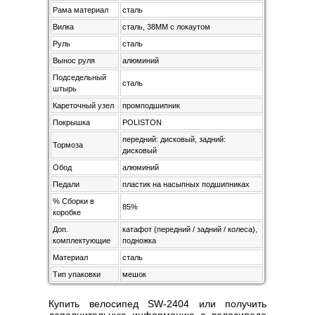
Рама материал
сталь
Вилка
сталь, 38MM с локаутом
Руль
сталь
Вынос руля
алюминий
Подседельный
сталь
штырь
Кареточный узел
промподшипник
Покрышка
POLISTON
передний: дисковый, задний:
Тормоза
дисковый
Обод
алюминий
Педали
пластик на насыпных подшипниках
% Сборки в
85%
коробке
Доп.
катафот (передний / задний / колеса),
комплектующие
подножка
Материал
сталь
Тип упаковки
мешок
Купить велосипед SW-2404 или получить