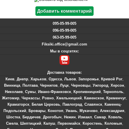
095-05-99-005
096-05-99-005
063-05-99-005
Fiksiki.office@gmail.com
Мы в соцсетях:
Доставка товаров:
Киев
,
Днепр
,
Харьков
,
Одесса
,
Львов
,
Запорожье
,
Кривой Рог
,
Винница
,
Полтава
,
Чернигов
,
Луцк
,
Черновцы
,
Ужгород
,
Херсон
,
Николаев
,
Сумы
,
Ивано-Франковск
,
Кропивницкий
,
Тернополь
,
Житомир
,
Черкассы
,
Ровно
,
Хмельницкий
,
Каменское
,
Кременчуг
,
Краматорск
,
Белая Церковь
,
Павлоград
,
Славянск
,
Каменец-
Подольский
,
Бровары
,
Конотоп
,
Умань
,
Мукачево
,
Александрия
,
Шостка
,
Бердичев
,
Дрогобыч
,
Нежин
,
Измаил
,
Самар
,
Ковель
,
Смела
,
Шептицкий
,
Калуш
,
Первомайск
,
Коростень
,
Коломыя
,