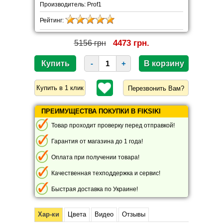
Производитель: Prof1
Рейтинг:
4473 грн.
5156 грн
-
+
Перезвонить Вам?
ПРЕИМУЩЕСТВА ПОКУПКИ В FIKSIKI
Товар проходит проверку перед отправкой!
Гарантия от магазина до 1 года!
Оплата при получении товара!
Качественная техподдержка и сервис!
Быстрая доставка по Украине!
Хар-ки
Цвета
Видео
Отзывы