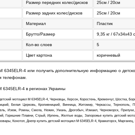
Размер передних колес/дисков
25см / 20см
Размер задних колес/дисков
25см / 20см
Материал
Пластик
Брутто/Размер
9,35 кг / 67х34х43 
Кол-во слоев
5
Цвет картона
коричневый
 M 6345ELR-4 или получить дополнительную информацию о детско
м телефонам.
M 6345ELR-4 в регионах Украины
детский мотоцикл M 6345ELR-4, Черновцы, Херсон, Коростень, Кременчуг, Шостка, Бори
цкий, Белая Церковь, Кропивницкий, Винница, Житомир, Черкассы, Тернополь, П
ель, Изюм, Ромны, Смела, Нежин, Умань, Дрогобыч, Измаил, Черноморск, Прилуки,
ий, Горишние Плавни, Стрый, Ирпень, Желтые воды, Запорожье купить детский мото
ровары, Конотоп, Днепр купить детский мотоцикл M 6345ELR-4, Краматорск, Марганец,