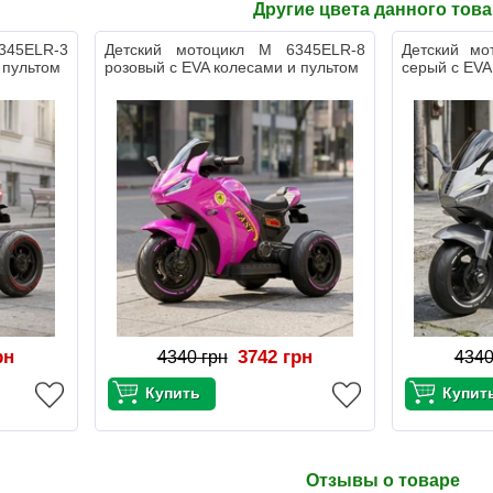
Другие цвета данного тов
345ELR-3
Детский мотоцикл M 6345ELR-8
Детский мо
 пультом
розовый с EVA колесами и пультом
серый с EVA
рн
3742 грн
4340 грн
4340
Отзывы о товаре