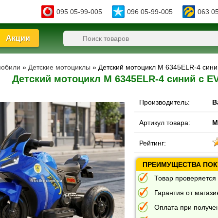
095 05-99-005
096 05-99-005
063 0
Акции
мобили
»
Детские мотоциклы
» Детский мотоцикл M 6345ELR-4 сини
Детский мотоцикл M 6345ELR-4 синий с E
Производитель:
B
Артикул товара:
M
Рейтинг:
ПРЕИМУЩЕСТВА ПОКУ
Товар проверяется 
Гарантия от магазин
Оплата при получе