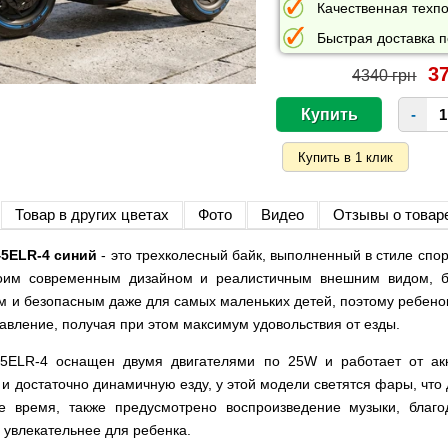
Качественная техпо
Быстрая доставка п
37
4340 грн
-
Товар в других цветах
Фото
Видео
Отзывы о товар
45ELR-4 синий
- это трехколесный байк, выполненный в стиле спо
воим современным дизайном и реалистичным внешним видом, б
м и безопасным даже для самых маленьких детей, поэтому ребенок
авление, получая при этом максимум удовольствия от езды.
5ELR-4 оснащен двумя двигателями по 25W и работает от акк
и достаточно динамичную езду, у этой модели светятся фары, что
е время, также предусмотрено воспроизведение музыки, благ
 увлекательнее для ребенка.