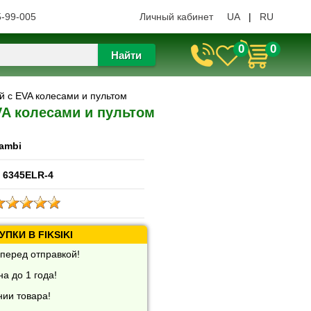
5-99-005
Личный кабинет
UA
|
RU
0
0
Найти
й с EVA колесами и пультом
VA колесами и пультом
ambi
 6345ELR-4
ПКИ В FIKSIKI
перед отправкой!
а до 1 года!
нии товара!