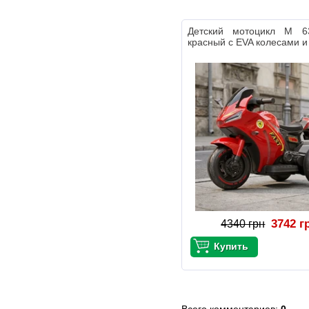
Детский мотоцикл M 6
красный с EVA колесами и
3742 г
4340 грн
Всего комментариев
:
0