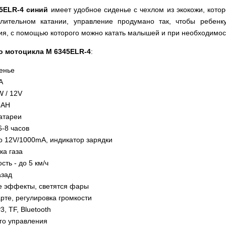
5ELR-4 синий
имеет удобное сиденье с чехлом из экокожи, котор
ительном катании, управление продумано так, чтобы ребенку
ия, с помощью которого можно катать малышей и при необходимос
о мотоцикла M 6345ELR-4
:
енье
A
W / 12V
5AH
атареи
6-8 часов
о 12V/1000mA, индикатор зарядки
ка газа
ть - до 5 км/ч
азад
е эффекты, светятся фары
арте, регулировка громкости
, TF, Bluetooth
го управления