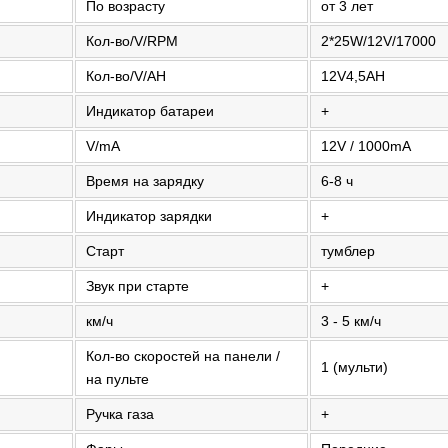
По возрасту
от 3 лет
Кол-во/V/RPM
2*25W/12V/17000
Кол-во/V/AH
12V4,5AH
Индикатор батареи
+
V/mA
12V / 1000mA
Время на зарядку
6-8 ч
Индикатор зарядки
+
Старт
тумблер
Звук при старте
+
км/ч
3 - 5 км/ч
Кол-во скоростей на панели /
1 (мульти)
на пульте
Ручка газа
+