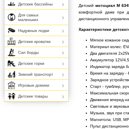
Детские бассейны
Детский
мотоцикл M 634
комфортной даже при дл
Для самых
дистанционного управлен
маленьких
Характеристики детског
Надувные лодки
Мягкое кожаное сид
Детские кроватки
Материал колес: EV
Сап борды
Два двигателя 2х25
Аккумулятор 12V/4,
Детские горки
Индикатор заряда б
Время на зарядку - 
Зимний транспорт
Зарядное устройств
Игровые домики
Старт - тумблер, руч
Максимальная скорос
Детские товары
Движения вперед-н
Световые и звуковы
Музыка, звук при ст
Магнитола: USB, MP3
Пульт дистанционно