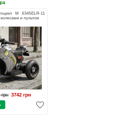
ара
тоцикл M 6345ELR-11
 колесами и пультом
3742 грн
 грн