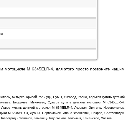
см
м мотоцикле M 6345ELR-4, для этого просто позвоните нашим
споль, Ахтырка, Кривой Рог, Луцк, Сумы, Ужгород, Ровно, Харьков купить детский
олтава, Бердичев, Мукачево, Одесса купить детский мотоцикл M 6345ELR-4,
 Львов купить детский мотоцикл M 6345ELR-4, Лозовая, Звягель, Нововолынск,
цикл M 6345ELR-4, Лубны, Первомайск, Ивано-Франковск, Покров, Светловодск,
 Павлоград, Славянск, Каменец-Подольский, Коломыя, Каменское, Фастов.