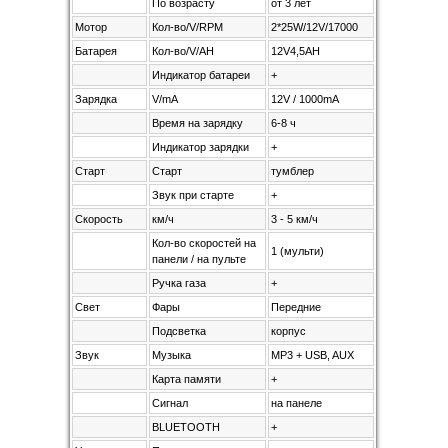
По возрасту
от 3 лет
Мотор
Кол-во/V/RPM
2*25W/12V/17000
Батарея
Кол-во/V/AH
12V4,5AH
Индикатор батареи
+
Зарядка
V/mA
12V / 1000mA
Время на зарядку
6-8 ч
Индикатор зарядки
+
Старт
Старт
тумблер
Звук при старте
+
Скорость
км/ч
3 - 5 км/ч
Кол-во скоростей на
1 (мульти)
панели / на пульте
Ручка газа
+
Свет
Фары
Передние
Подсветка
корпус
Звук
Музыка
MP3 + USB, AUX
Карта памяти
+
Сигнал
на панеле
BLUETOOTH
+