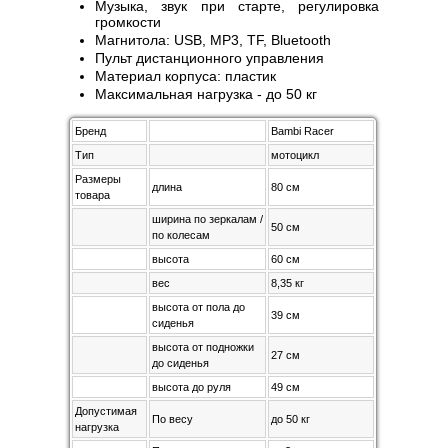
Музыка, звук при старте, регулировка
громкости
Магнитола: USB, MP3, TF, Bluetooth
Пульт дистанционного управления
Материал корпуса: пластик
Максимальная нагрузка - до 50 кг
Бренд
Bambi Racer
Тип
мотоцикл
Размеры
длина
80 см
товара
ширина по зеркалам /
50 см
по колесам
высота
60 см
вес
8,35 кг
высота от пола до
39 см
сиденья
высота от подножки
27 см
до сиденья
высота до руля
49 см
Допустимая
По весу
до 50 кг
нагрузка