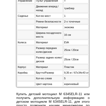
Управление
Пульт управления
+
Движение вперед /
тумблер
назад
Сиденье
Кол-во мест
1
Ремни безопасности
2-х точечные
Материал
экокожа
Ширина посадочного
16 см
места
Колеса
Материал
EVA
Размер передних
25см / 20см
колес/дисков
Размер задних колес/
25см / 20см
дисков
Корпус
Материал
Пластик
Коробка
Брутто/Размер
9,35 кг / 67х34х43 см
Кол-во слоев
5
Цвет картона
коричневый
Купить детский мотоцикл M 6345ELR-11 или
получить дополнительную информацию о
детском мотоцикле M 6345ELR-11, для этого
просто позвоните нашим менеджерам по