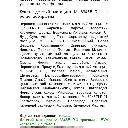
указанным телефонам.
Купить детский мотоцикл M 6345ELR-11 в
регионах Украины
Чернигов, Николаев, Киев купить детский мотоцикл M
6345ELR-11, Черновцы, Херсон, Коростень,
Кременчуг, Шостка, Борисполь, Ахтырка, Кривой Рог,
Луцк, Сумы, Ужгород, Ровно, Харьков купить детский
мотоцикл M 6345ELR-11, Хмельницкий, Белая
Церковь, Кропивницкий, Винница, Житомир,
Черкассы, Тернополь, Полтава, Бердичев, Мукачево,
Одесса купить детский мотоцикл M 6345ELR-11,
Новомосковск, Александрия, Ковель, Изюм, Ромны,
Смела, Нежин, Умань, Дрогобыч, Измаил,
Черноморск, Прилуки, Львов купить детский мотоцикл
M 6345ELR-11, Лозовая, Звягель, Нововолынск,
Шепетовка, Белгород-Днестровский, Горишние
Плавни, Стрый, Ирпень, Желтые воды, Запорожье
купить детский мотоцикл M 6345ELR-11, Лубны,
Первомайск, Ивано-Франковск, Покров, Светловодск,
Червоноград, Калуш, Миргород, Бровары, Конотоп,
Днепр купить детский мотоцикл M 6345ELR-11,
Краматорск, Марганец, Павлоград, Славянск,
Каменец-Подольский, Коломыя, Каменское, Фастов.
Другие цвета данного товара
Детский мотоцикл M 6345ELR-3 красный с EVA
колесами и пультом