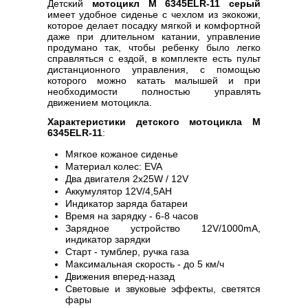
Детский
мотоцикл M 6345ELR-11 серый
имеет удобное сиденье с чехлом из экокожи,
которое делает посадку мягкой и комфортной
даже при длительном катании, управление
продумано так, чтобы ребенку было легко
справляться с ездой, в комплекте есть пульт
дистанционного управления, с помощью
которого можно катать малышей и при
необходимости полностью управлять
движением мотоцикла.
Характеристики детского мотоцикла M
6345ELR-11
:
Мягкое кожаное сиденье
Материал колес: EVA
Два двигателя 2х25W / 12V
Аккумулятор 12V/4,5AH
Индикатор заряда батареи
Время на зарядку - 6-8 часов
Зарядное устройство 12V/1000mA,
индикатор зарядки
Старт - тумблер, ручка газа
Максимальная скорость - до 5 км/ч
Движения вперед-назад
Световые и звуковые эффекты, светятся
фары